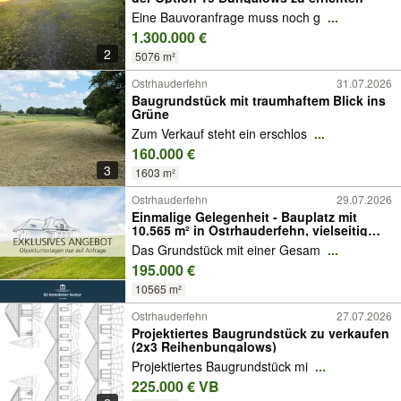
Eine Bauvoranfrage muss noch g
...
1.300.000 €
2
5076 m²
Ostrhauderfehn
31.07.2026
Baugrundstück mit traumhaftem Blick ins
Grüne
Zum Verkauf steht ein erschlos
...
160.000 €
3
1603 m²
Ostrhauderfehn
29.07.2026
Einmalige Gelegenheit - Bauplatz mit
10.565 m² in Ostrhauderfehn, vielseitig
Nutzbar
Das Grundstück mit einer Gesam
...
195.000 €
10565 m²
Ostrhauderfehn
27.07.2026
Projektiertes Baugrundstück zu verkaufen
(2x3 Reihenbungalows)
Projektiertes Baugrundstück mi
...
225.000 € VB