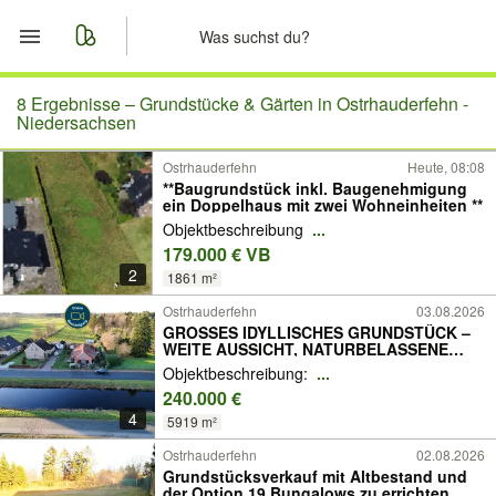
Start
8 Ergebnisse –
Grundstücke & Gärten in Ostrhauderfehn -
Niedersachsen
Merkliste
Ostrhauderfehn
Heute, 08:08
**Baugrundstück inkl. Baugenehmigung
ein Doppelhaus mit zwei Wohneinheiten **
Nachrichten
Objektbeschreibung
...
179.000 € VB
Anzeige aufgeben
2
1861 m²
Ostrhauderfehn
03.08.2026
GROSSES IDYLLISCHES GRUNDSTÜCK –
WEITE AUSSICHT, NATURBELASSENE
RUHE, IDEAL FÜR NATURLIEBHABER!
Objektbeschreibung:
...
240.000 €
4
5919 m²
Ostrhauderfehn
02.08.2026
Grundstücksverkauf mit Altbestand und
der Option 19 Bungalows zu errichten