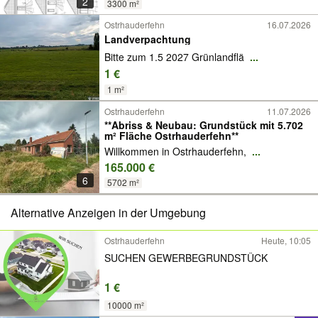
2
3300 m²
Ostrhauderfehn
16.07.2026
Landverpachtung
Bitte zum 1.5 2027 Grünlandflä
...
1 €
1 m²
Ostrhauderfehn
11.07.2026
**Abriss & Neubau: Grundstück mit 5.702
m² Fläche Ostrhauderfehn**
Willkommen in Ostrhauderfehn,
...
165.000 €
6
5702 m²
Alternative Anzeigen in der Umgebung
Ostrhauderfehn
Heute, 10:05
SUCHEN GEWERBEGRUNDSTÜCK
1 €
10000 m²