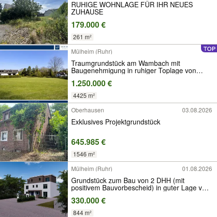
RUHIGE WOHNLAGE FÜR IHR NEUES
ZUHAUSE
179.000 €
261 m²
Mülheim (Ruhr)
Traumgrundstück am Wambach mit
Baugenehmigung in ruhiger Toplage von
Mülheim-Saarn
1.250.000 €
4425 m²
Oberhausen
03.08.2026
Exklusives Projektgrundstück
645.985 €
1546 m²
Mülheim (Ruhr)
01.08.2026
Grundstück zum Bau von 2 DHH (mit
positivem Bauvorbescheid) in guter Lage von
Mülheim an der Ruhr
330.000 €
844 m²