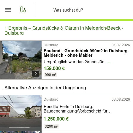
Start
1 Ergebnis –
Grundstücke & Gärten in Meiderich/Beeck -
Duisburg
Merkliste
Duisburg
01.07.2026
Bauland - Grundstück 990m2 in Duisburg-
Meiderich - ohne Makler
Nachrichten
Ursprünglich war das Grundstüc
...
159.000 €
Anzeige aufgeben
2
990 m²
Alternative Anzeigen in der Umgebung
Duisburg
03.08.2026
Rendite-Perle in Duisburg:
Baugenehmigung/Vorbescheid für
Studentenheim vorhanden
1.250.000 €
3200 m²