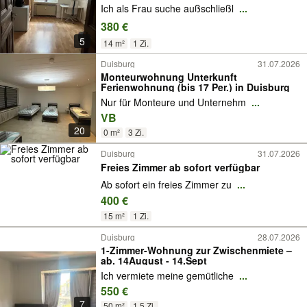
Ich als Frau suche außschließl
...
380 €
5
14 m²
1 Zi.
Duisburg
31.07.2026
Monteurwohnung Unterkunft
Ferienwohnung (bis 17 Per.) in Duisburg
Nur für Monteure und Unternehm
...
VB
20
0 m²
3 Zi.
Duisburg
31.07.2026
Freies Zimmer ab sofort verfügbar
Ab sofort ein freies Zimmer zu
...
400 €
15 m²
1 Zi.
Duisburg
28.07.2026
1-Zimmer-Wohnung zur Zwischenmiete –
ab. 14August - 14.Sept
Ich vermiete meine gemütliche
...
550 €
7
50 m²
1,5 Zi.