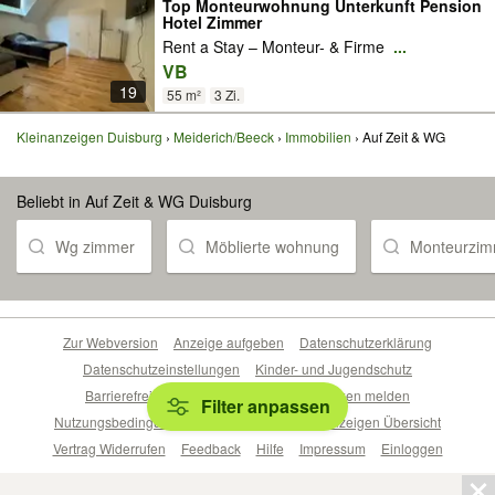
Top Monteurwohnung Unterkunft Pension
Hotel Zimmer
Rent a Stay – Monteur- & Firme
...
VB
19
55 m²
3 Zi.
Kleinanzeigen Duisburg
Meiderich/Beeck
Immobilien
Auf Zeit & WG
Beliebt in Auf Zeit & WG Duisburg
Wg zimmer
Möblierte wohnung
Monteurzim
Zur Webversion
Anzeige aufgeben
Datenschutzerklärung
Datenschutzeinstellungen
Kinder- und Jugendschutz
Barrierefreiheitserklärung
Sicherheitslücken melden
Filter anpassen
Nutzungsbedingungen
Beliebte Suchen
Anzeigen Übersicht
Vertrag Widerrufen
Feedback
Hilfe
Impressum
Einloggen