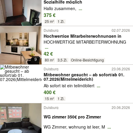
Sozialhilfe möglich
Hallo zusammen,
...
375 €
7
25 m²
1 Zi.
Duisburg
02.07.2026
Hochwertige Mitarbeiterwohnungen in
Duisburg / sofort verfügbar
HOCHWERTIGE MITARBEITERWOHNUNG
...
42 €
9
80 m²
3,5 Zi.
Online-Besichtigung
Duisburg
23.06.2026
Mitbewohner gesucht – ab sofort/ab 01.
07.2026(Mittelmeiderich)
Ab sofort ist ein teilmöbliert
...
400 €
15 m²
1 Zi.
Duisburg
20.06.2026
WG zimmer 350€ pro Zimmer
WG Zimmer, wohnung ist leer, M
...