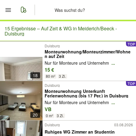
Start
15 Ergebnisse –
Auf Zeit & WG in Meiderich/Beeck -
Duisburg
Merkliste
Duisburg
Monteurwohnung/Monteurzimmer/Wohne
n auf Zeit
Nachrichten
Nur für Monteure und Unternehm
...
15 €
Anzeige aufgeben
18
80 m²
3 Zi.
Duisburg
Monteurwohnung Unterkunft
Ferienwohnung (bis 17 Per.) in Duisburg
Nur für Monteure und Unternehm
...
VB
20
0 m²
3 Zi.
Duisburg
03.08.2026
Ruhiges WG Zimmer an Studentin