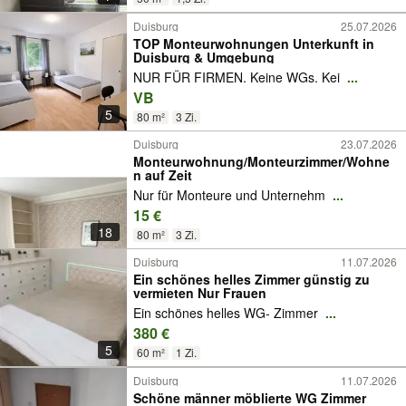
Duisburg
25.07.2026
TOP Monteurwohnungen Unterkunft in
Duisburg & Umgebung
NUR FÜR FIRMEN. Keine WGs. Kei
...
VB
5
80 m²
3 Zi.
Duisburg
23.07.2026
Monteurwohnung/Monteurzimmer/Wohne
n auf Zeit
Nur für Monteure und Unternehm
...
15 €
18
80 m²
3 Zi.
Duisburg
11.07.2026
Ein schönes helles Zimmer günstig zu
vermieten Nur Frauen
Ein schönes helles WG- Zimmer
...
380 €
5
60 m²
1 Zi.
Duisburg
11.07.2026
Schöne männer möblierte WG Zimmer