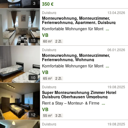
3
350 €
Duisburg
13.04.2026
Monteurwohnung, Monteurzimmer,
Ferienwohnung, Apartment, Duisburg
Komfortable Wohnungen für Mont
...
VB
15
60 m²
2 Zi.
Duisburg
06.01.2026
Monteurwohnung, Monteurzimmer,
Ferienwohnung, Wohnung
Komfortable Wohnungen für Mont
...
VB
10
65 m²
2 Zi.
Duisburg
19.08.2025
Super Monteurwohnung Zimmer Hotel
Duisburg Oberhausen Umgebung
Rent a Stay – Monteur- & Firme
...
VB
12
55 m²
3 Zi.
Duisburg
19.08.2025