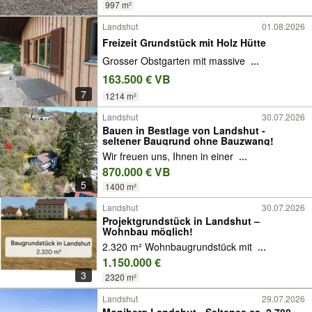
997 m²
Landshut
01.08.2026
Freizeit Grundstück mit Holz Hütte
Grosser Obstgarten mit massive
...
163.500 € VB
7
1214 m²
Landshut
30.07.2026
Bauen in Bestlage von Landshut -
seltener Baugrund ohne Bauzwang!
Wir freuen uns, Ihnen in einer
...
870.000 € VB
5
1400 m²
Landshut
30.07.2026
Projektgrundstück in Landshut –
Wohnbau möglich!
2.320 m² Wohnbaugrundstück mit
...
1.150.000 €
3
2320 m²
Landshut
29.07.2026