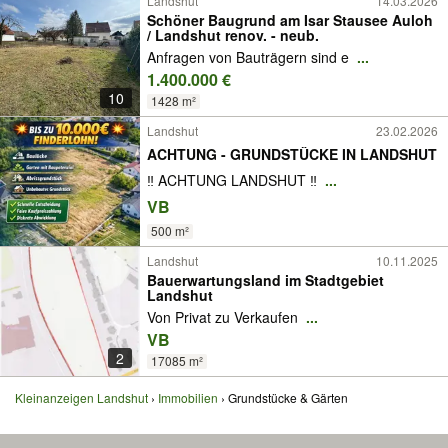
Landshut
14.03.2026
Schöner Baugrund am Isar Stausee Auloh
/ Landshut renov. - neub.
Anfragen von Bauträgern sind e
...
1.400.000 €
10
1428 m²
Landshut
23.02.2026
ACHTUNG - GRUNDSTÜCKE IN LANDSHUT
‼️ ACHTUNG LANDSHUT ‼️
...
VB
500 m²
Landshut
10.11.2025
Bauerwartungsland im Stadtgebiet
Landshut
Von Privat zu Verkaufen
...
VB
2
17085 m²
Kleinanzeigen Landshut
Immobilien
Grundstücke & Gärten