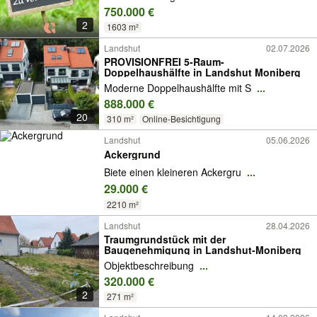
750.000 €
2
1603 m²
Landshut
02.07.2026
PROVISIONFREI 5-Raum-
Doppelhaushälfte in Landshut Moniberg
Moderne Doppelhaushälfte mit S
...
888.000 €
20
310 m²
Online-Besichtigung
Landshut
05.06.2026
Ackergrund
Biete einen kleineren Ackergru
...
29.000 €
2210 m²
Landshut
28.04.2026
Traumgrundstück mit der
Baugenehmigung in Landshut-Moniberg
Objektbeschreibung
...
320.000 €
2
271 m²