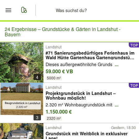
Start
24 Ergebnisse –
Grundstücke & Gärten in Landshut -
Bayern
Merkliste
Landshut
#71 Sanierungsbedürftiges Ferienhaus im
Wald Hütte Gartenhaus Gartengrundstück
Nachrichten
Bienenzucht Wochenendhaus
Dieses außergewöhnliche Grunds
...
59.000 € VB
Anzeige aufgeben
4
5000 m²
Landshut
Projektgrundstück in Landshut –
Wohnbau möglich!
2.320 m² Wohnbaugrundstück mit
...
1.150.000 €
3
2320 m²
Landshut
Gestern, 18:30
Grundstück mit Weitblick in exklusiver
Lage!