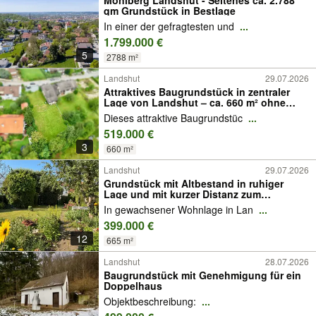
Moniberg Landshut - Seltenes ca. 2.788
qm Grundstück in Bestlage
In einer der gefragtesten und
...
1.799.000 €
5
2788 m²
Landshut
29.07.2026
Attraktives Baugrundstück in zentraler
Lage von Landshut – ca. 660 m² ohne
Bauzwang zu verkaufen
Dieses attraktive Baugrundstüc
...
519.000 €
3
660 m²
Landshut
29.07.2026
Grundstück mit Altbestand in ruhiger
Lage und mit kurzer Distanz zum
Hauptbahnhof in Landshut
In gewachsener Wohnlage in Lan
...
399.000 €
12
665 m²
Landshut
28.07.2026
Baugrundstück mit Genehmigung für ein
Doppelhaus
Objektbeschreibung:
...