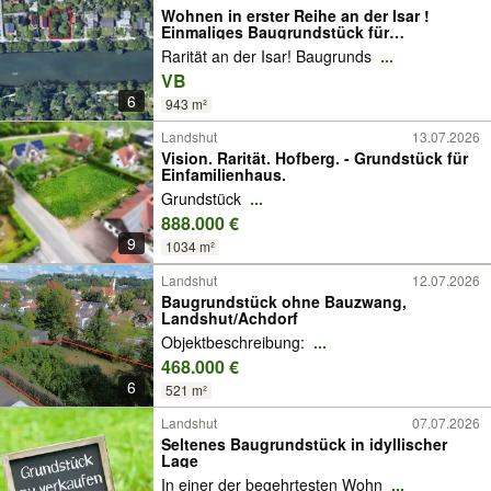
Wohnen in erster Reihe an der Isar !
Einmaliges Baugrundstück für
EFH/ZFH/MFH !
Rarität an der Isar! Baugrunds
...
VB
6
943 m²
Landshut
13.07.2026
Vision. Rarität. Hofberg. - Grundstück für
Einfamilienhaus.
Grundstück
...
888.000 €
9
1034 m²
Landshut
12.07.2026
Baugrundstück ohne Bauzwang,
Landshut/Achdorf
Objektbeschreibung:
...
468.000 €
6
521 m²
Landshut
07.07.2026
Seltenes Baugrundstück in idyllischer
Lage
In einer der begehrtesten Wohn
...