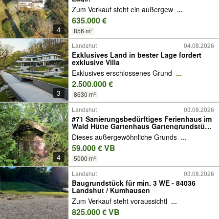
Zum Verkauf steht ein außergew
...
635.000 €
4
856 m²
Landshut
04.08.2026
Exklusives Land in bester Lage fordert
exklusive Villa
Exklusives erschlossenes Grund
...
2.500.000 €
3
8630 m²
Landshut
03.08.2026
#71 Sanierungsbedürftiges Ferienhaus im
Wald Hütte Gartenhaus Gartengrundstück
Bienenzucht Wochenendhaus
Dieses außergewöhnliche Grunds
...
59.000 € VB
4
5000 m²
Landshut
03.08.2026
Baugrundstück für min. 3 WE - 84036
Landshut / Kumhausen
Zum Verkauf steht voraussichtl
...
825.000 € VB