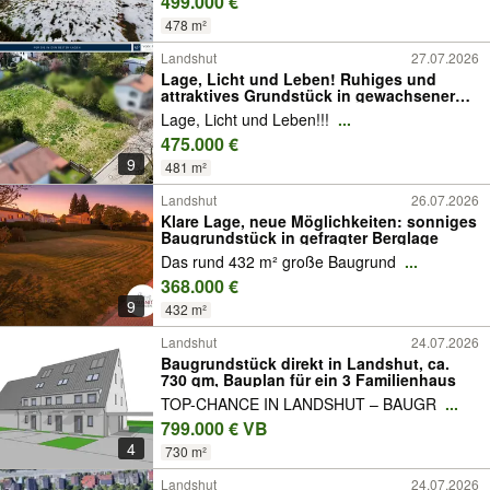
499.000 €
478 m²
Landshut
27.07.2026
Lage, Licht und Leben! Ruhiges und
attraktives Grundstück in gewachsener
Wohnsiedlung am Hofberg!
Lage, Licht und Leben!!!
...
475.000 €
9
481 m²
Landshut
26.07.2026
Klare Lage, neue Möglichkeiten: sonniges
Baugrundstück in gefragter Berglage
Das rund 432 m² große Baugrund
...
368.000 €
9
432 m²
Landshut
24.07.2026
Baugrundstück direkt in Landshut, ca.
730 qm, Bauplan für ein 3 Familienhaus
TOP-CHANCE IN LANDSHUT – BAUGR
...
799.000 € VB
4
730 m²
Landshut
24.07.2026