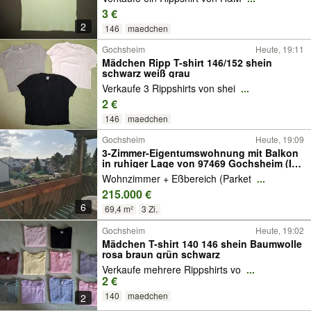
3 €
2
146
maedchen
Gochsheim
Heute, 19:11
Mädchen Ripp T-shirt 146/152 shein
schwarz weiß grau
Verkaufe 3 Rippshirts von shei
...
2 €
146
maedchen
Gochsheim
Heute, 19:09
3-Zimmer-Eigentumswohnung mit Balkon
in ruhiger Lage von 97469 Gochsheim (ID
10703)
Wohnzimmer + Eßbereich (Parket
...
215.000 €
6
69,4 m²
3 Zi.
Gochsheim
Heute, 19:02
Mädchen T-shirt 140 146 shein Baumwolle
rosa braun grün schwarz
Verkaufe mehrere Rippshirts vo
...
2 €
140
maedchen
2