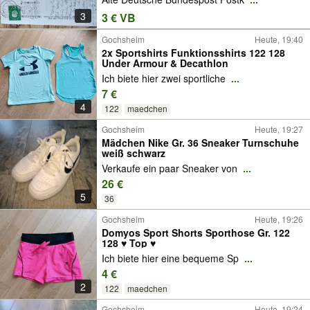
3
3 € VB
Gochsheim
Heute, 19:40
2x Sportshirts Funktionsshirts 122 128
Under Armour & Decathlon
Ich biete hier zwei sportliche
...
7 €
4
122
maedchen
Gochsheim
Heute, 19:27
Mädchen Nike Gr. 36 Sneaker Turnschuhe
weiß schwarz
Verkaufe ein paar Sneaker von
...
26 €
5
36
Gochsheim
Heute, 19:26
Domyos Sport Shorts Sporthose Gr. 122
128 ♥️ Top ♥️
Ich biete hier eine bequeme Sp
...
4 €
2
122
maedchen
Gochsheim
Heute, 19:24