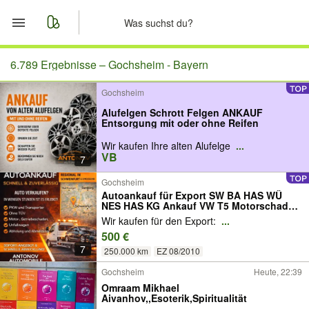
Start
6.789 Ergebnisse –
Gochsheim - Bayern
Gochsheim
Merkliste
Alufelgen Schrott Felgen ANKAUF
Entsorgung mit oder ohne Reifen
Nachrichten
Wir kaufen Ihre alten Alufelge
...
VB
7
Anzeige aufgeben
Gochsheim
Autoankauf für Export SW BA HAS WÜ
NES HAS KG Ankauf VW T5 Motorschaden
Unfall Transporter Busse Getriebeschaden
Wir kaufen für den Export:
...
Export Ohne Tüv
500 €
7
250.000 km
EZ 08/2010
Gochsheim
Heute, 22:39
Omraam Mikhael
Aivanhov,,Esoterik,Spiritualität