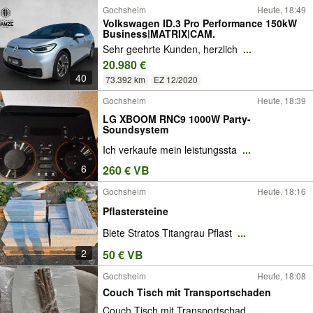
Gochsheim
Heute, 18:49
Volkswagen ID.3 Pro Performance 150kW
Business|MATRIX|CAM.
Sehr geehrte Kunden, herzlich
...
20.980 €
40
73.392 km
EZ 12/2020
Gochsheim
Heute, 18:39
LG XBOOM RNC9 1000W Party-
Soundsystem
Ich verkaufe mein leistungssta
...
6
260 € VB
Gochsheim
Heute, 18:16
Pflastersteine
Biete Stratos Titangrau Pflast
...
2
50 € VB
Gochsheim
Heute, 18:08
Couch Tisch mit Transportschaden
Couch Tisch mit Transportschad
...