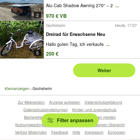
Alu-Cab Shadow Awning 270° – 2
...
2
970 € VB
Gochsheim
Heute, 17:07
Dreirad für Erwachsene Neu
Hallo guten Tag, ich verkaufe
...
5
200 €
Weiter
Kleinanzeigen
Gochsheim
Zur Webversion
Anzeige aufgeben
Datenschutzerklärung
Datenschutzeinstellungen
Kinder- und Jugendschutz
Barrierefreiheitserklärung
Sicherheitslücken melden
Filter anpassen
Nutzungsbedingungen
Beliebte Suchen
Anzeigen Übersicht
Vertrag Widerrufen
Feedback
Hilfe
Impressum
Einloggen