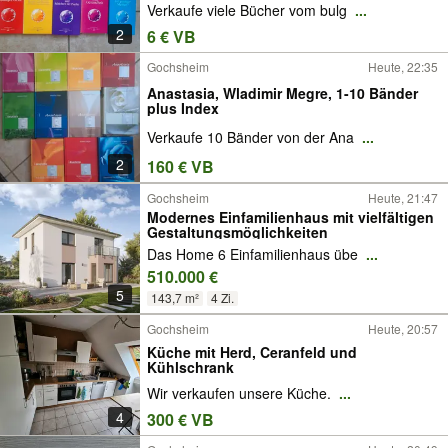
Verkaufe viele Bücher vom bulg
...
2
6 € VB
Gochsheim
Heute, 22:35
Anastasia, Wladimir Megre, 1-10 Bänder
plus Index
Verkaufe 10 Bänder von der Ana
...
2
160 € VB
Gochsheim
Heute, 21:47
Modernes Einfamilienhaus mit vielfältigen
Gestaltungsmöglichkeiten
Das Home 6 Einfamilienhaus übe
...
510.000 €
5
143,7 m²
4 Zi.
Gochsheim
Heute, 20:57
Küche mit Herd, Ceranfeld und
Kühlschrank
Wir verkaufen unsere Küche.
...
4
300 € VB