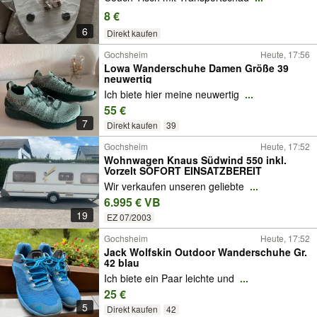
8 €
6
Direkt kaufen
Gochsheim
Heute, 17:56
Lowa Wanderschuhe Damen Größe 39
neuwertig
Ich biete hier meine neuwertig
...
55 €
7
Direkt kaufen
39
Gochsheim
Heute, 17:52
Wohnwagen Knaus Südwind 550 inkl.
Vorzelt SOFORT EINSATZBEREIT
Wir verkaufen unseren geliebte
...
6.995 € VB
19
EZ 07/2003
Gochsheim
Heute, 17:52
Jack Wolfskin Outdoor Wanderschuhe Gr.
42 blau
Ich biete ein Paar leichte und
...
25 €
5
Direkt kaufen
42