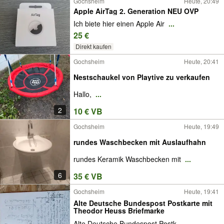
Gochsheim
Heute, 20:49
Apple AirTag 2. Generation NEU OVP
Ich biete hier einen Apple Air
...
25 €
Direkt kaufen
Gochsheim
Heute, 20:41
Nestschaukel von Playtive zu verkaufen
Hallo,
...
2
10 € VB
Gochsheim
Heute, 19:49
rundes Waschbecken mit Auslaufhahn
rundes Keramik Waschbecken mit
...
6
35 € VB
Gochsheim
Heute, 19:41
Alte Deutsche Bundespost Postkarte mit
Theodor Heuss Briefmarke
Alte Deutsche Bundespost Postk
...