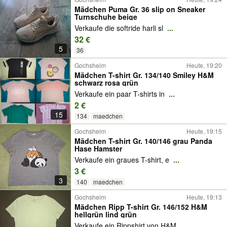
Mädchen Puma Gr. 36 slip on Sneaker
Turnschuhe beige
Verkaufe die softride harli sl
...
32 €
5
36
Gochsheim
Heute, 19:20
Mädchen T-shirt Gr. 134/140 Smiley H&M
schwarz rosa grün
Verkaufe ein paar T-shirts in
...
2 €
15
134
maedchen
Gochsheim
Heute, 19:15
Mädchen T-shirt Gr. 140/146 grau Panda
Hase Hamster
Verkaufe ein graues T-shirt, e
...
3 €
3
140
maedchen
Gochsheim
Heute, 19:13
Mädchen Ripp T-shirt Gr. 146/152 H&M
hellgrün lind grün
Verkaufe ein Rippshirt von H&M
...