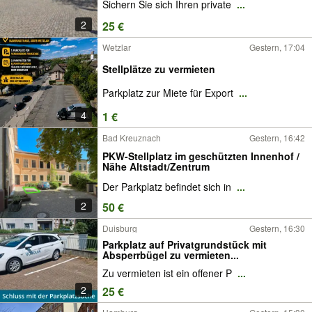
Sichern Sie sich Ihren private
...
2
25 €
Wetzlar
Gestern, 17:04
Stellplätze zu vermieten
Parkplatz zur Miete für Export
...
4
1 €
Bad Kreuznach
Gestern, 16:42
PKW-Stellplatz im geschützten Innenhof /
Nähe Altstadt/Zentrum
Der Parkplatz befindet sich in
...
2
50 €
Duisburg
Gestern, 16:30
Parkplatz auf Privatgrundstück mit
Absperrbügel zu vermieten...
Zu vermieten ist ein offener P
...
2
25 €