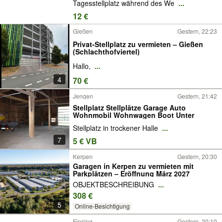
Tagesstellplatz während des We
...
12 €
Gießen
Gestern, 22:23
Privat-Stellplatz zu vermieten – Gießen
(Schlachthofviertel)
Hallo,
...
4
70 €
Jengen
Gestern, 21:42
Stellplatz Stellplätze Garage Auto
Wohnmobil Wohnwagen Boot Unter
Stellplatz in trockener Halle
...
7
5 € VB
Kerpen
Gestern, 20:30
Garagen in Kerpen zu vermieten mit
Parkplätzen – Eröffnung März 2027
OBJEKTBESCHREIBUNG
...
308 €
5
Online-Besichtigung
Finsing
Gestern, 20:10