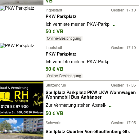
VB
Ingolstadt
Gestern, 17:10
PKW Parkplatz
Ich vermiete meinen PKW-Parkpl
...
50 € VB
Online-Besichtigung
Ingolstadt
Gestern, 17:10
PKW Parkplatz
Ich vermiete meinen PKW-Parkpl
...
50 € VB
Online-Besichtigung
Stützengrün
Gestern, 17:05
Stellplatz Parkplatz PKW LKW Wohnwagen
Wohnmobil Bus Anhänger
Zur Vermietung stehen Abstell-
...
50 € VB
Schwerin
Gestern, 17:05
Stellplatz Quartier Von-Stauffenberg-Str.