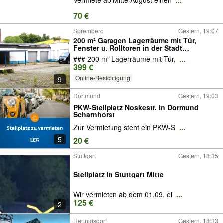
Vermiete ab Mitte August einen
...
70 €
Spremberg
Gestern, 19:07
200 m² Garagen Lagerräume mit Tür,
Fenster u. Rolltoren in der Stadt
Spremberg zu vermieten
### 200 m² Lagerräume mit Tür,
...
399 €
Online-Besichtigung
9
Dortmund
Gestern, 19:03
PKW-Stellplatz Noskestr. in Dormund
Scharnhorst
Zur Vermietung steht ein PKW-S
...
5
20 €
Stuttgart
Gestern, 18:35
Stellplatz in Stuttgart Mitte
Wir vermieten ab dem 01.09. ei
...
125 €
2
Hennigsdorf
Gestern, 18:33