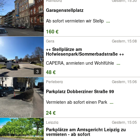
Hamburg
Gestern, 15:30
Garagenstellplatz
Ab sofort vermieten wir Stellp
...
160 €
Gera
Gestern, 15:08
++ Stellplätze am
Hofwiesenpark/Sommerbadstraße ++
CAPERA, anmieten und Wohlfühle
...
3
48 €
Perleberg
Gestern, 15:06
Parkplatz Dobberziner Straße 99
Vermieten ab sofort einen Park
...
24 €
Leipzig
Gestern, 15:05
Parkplätze am Amtsgericht Leipzig zu
vermieten - ab sofort