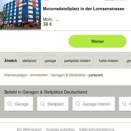
Motorradstellplatz in der Lornsenstrasse
Moin,
...
38 €
Weiter
Ähnlich
stellplatz
garage
parkplatz mieten
halle mieten
ge
Kleinanzeigen
Immobilien
Garagen & Stellplätze
parkplatz
Beliebt in Garagen & Stellplätze Deutschland
Garage
Stellplatz
Garage mieten
Zur Webversion
Anzeige aufgeben
Datenschutzerklärung