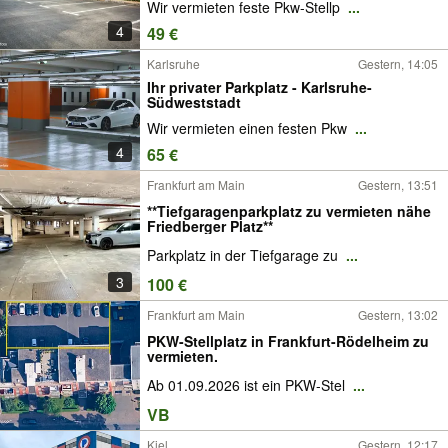
Wir vermieten feste Pkw-Stellp
...
4
49 €
Karlsruhe
Gestern, 14:05
Ihr privater Parkplatz - Karlsruhe-
Südweststadt
Wir vermieten einen festen Pkw
...
4
65 €
Frankfurt am Main
Gestern, 13:51
**Tiefgaragenparkplatz zu vermieten nähe
Friedberger Platz**
Parkplatz in der Tiefgarage zu
...
3
100 €
Frankfurt am Main
Gestern, 13:02
PKW-Stellplatz in Frankfurt-Rödelheim zu
vermieten.
Ab 01.09.2026 ist ein PKW-Stel
...
VB
Kiel
Gestern, 12:17