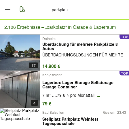
Start
2.106 Ergebnisse –
„parkplatz“ in Garage & Lagerraum
Dalheim
Merkliste
Überdachung für mehrere Parkplätze 8
Autos
Nachrichten
ÜBERDACHUNGSLÖSUNGEN FÜR MEHRE
...
17
14.900 €
Anzeige aufgeben
Königsbronn
Lagerbox Lager Storage Selfstorage
Garage Container
7 m² ….79 € ⭐️ pro Monat❗️all
...
4
79 €
Bad Salzuflen
Gestern, 23:43
Stellplatz Parkplatz Weinfest
Tagespauschale