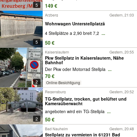
5
149 €
Arzberg
Gestern, 21:03
Wohnwagen Unterstellplatzä
4 Stellplätze a 2,90 breit 7,2
...
5
50 €
Kaiserslautern
Gestern, 20:55
Pkw Stellplatz in Kaiserslautern, Nähe
Bahnhof
Der Pkw oder Motorrad Stellpla
...
70 €
2
Online-Besichtigung
Regensburg
Gestern, 20:52
TG-Stellplatz, trocken, gut belüftet und
Kameraüberwacht
angeboten wird ein TG-Stellpla
...
2
50 €
Bad Nauheim
Gestern, 20:48
Stellplatz zu vermieten in 61231 Bad