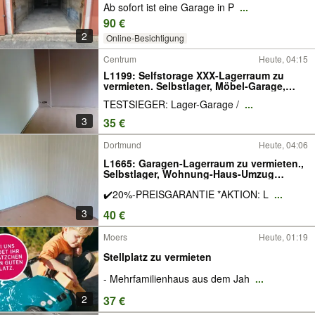
Ab sofort ist eine Garage in P
...
90 €
2
Online-Besichtigung
Centrum
Heute, 04:15
L1199: Selfstorage XXX-Lagerraum zu
vermieten. Selbstlager, Möbel-Garage,
Storepark, Stellplatz-Möbel-Küche,
TESTSIEGER: Lager-Garage /
...
Seecontainer, Lagercontainer, Storebox,
Materiallager, Haus, Wohnung selber
3
35 €
einlagern.
Dortmund
Heute, 04:06
L1665: Garagen-Lagerraum zu vermieten.,
Selbstlager, Wohnung-Haus-Umzug
lagern. Stellplatz-Möbel-Küche,
✔️20%-PREISGARANTIE *AKTION: L
...
Seecontainer, Lagercontainer, Storebox,
Lagerbox, Storecontainer.
3
40 €
Moers
Heute, 01:19
Stellplatz zu vermieten
- Mehrfamilienhaus aus dem Jah
...
2
37 €