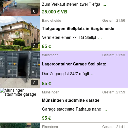
Zum Verkauf stehen zwei Tiefga
...
8
25.000 € VB
Bargteheide
Gestern, 21:56
Tiefgaragen Stellplatz in Bargteheide
Vermieten einen xxl TG Stellpl
...
2
85 €
Wiesmoor
Gestern, 21:53
Lagercontainer Garage Stellplatz
Der Zugang ist 24/7 mögli
...
2
85 €
Münsingen
Gestern, 21:53
Münsingen stadtmitte garage
Garage stadtmitte Rathaus nähe
...
95 €
Eisenberg
Gestern, 21:41