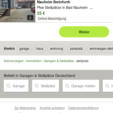
Nauheim Steinfurth
Pkw-Stellplätze in Bad Nauheim
...
25 €
2
Online-Besichtigung
Weiter
Ähnlich
garage
haus
wohnung
parkplatz
wohnwagen stell
Kleinanzeigen
Immobilien
Garagen & Stellplätze
stellplatz
Beliebt in Garagen & Stellplätze Deutschland
Garage
Stellplatz
Garage mieten
Zur Webversion
Anzeige aufgeben
Datenschutzerklärung