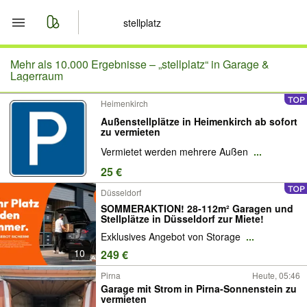
Start
Mehr als 10.000 Ergebnisse –
„stellplatz“ in Garage &
Lagerraum
Merkliste
Heimenkirch
Außenstellplätze in Heimenkirch ab sofort
Nachrichten
zu vermieten
Vermietet werden mehrere Außen
...
Anzeige aufgeben
25 €
Düsseldorf
SOMMERAKTION! 28-112m² Garagen und
Stellplätze in Düsseldorf zur Miete!
Exklusives Angebot von Storage
...
10
249 €
Pirna
Heute, 05:46
Garage mit Strom in Pirna-Sonnenstein zu
vermieten