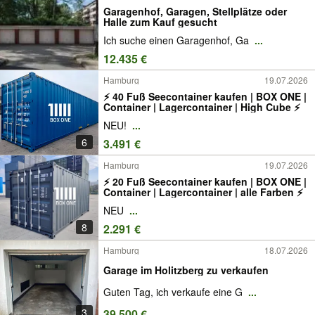
Garagenhof, Garagen, Stellplätze oder
Halle zum Kauf gesucht
Ich suche einen Garagenhof, Ga
...
12.435 €
Hamburg
19.07.2026
⚡️ 40 Fuß Seecontainer kaufen | BOX ONE |
Container | Lagercontainer | High Cube ⚡️
NEU!
...
6
3.491 €
Hamburg
19.07.2026
⚡️ 20 Fuß Seecontainer kaufen | BOX ONE |
Container | Lagercontainer | alle Farben ⚡️
NEU
...
8
2.291 €
Hamburg
18.07.2026
Garage im Holitzberg zu verkaufen
Guten Tag, ich verkaufe eine G
...
3
39.500 €