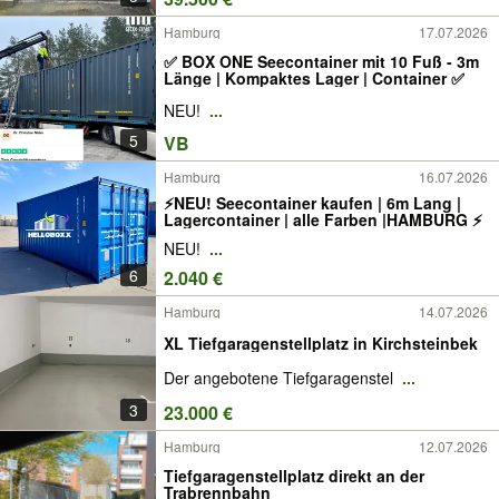
Hamburg
17.07.2026
✅ BOX ONE Seecontainer mit 10 Fuß - 3m
Länge | Kompaktes Lager | Container ✅
NEU!
...
5
VB
Hamburg
16.07.2026
⚡️NEU! Seecontainer kaufen | 6m Lang |
Lagercontainer | alle Farben |HAMBURG ⚡️
NEU!
...
6
2.040 €
Hamburg
14.07.2026
XL Tiefgaragenstellplatz in Kirchsteinbek
Der angebotene Tiefgaragenstel
...
3
23.000 €
Hamburg
12.07.2026
Tiefgaragenstellplatz direkt an der
Trabrennbahn