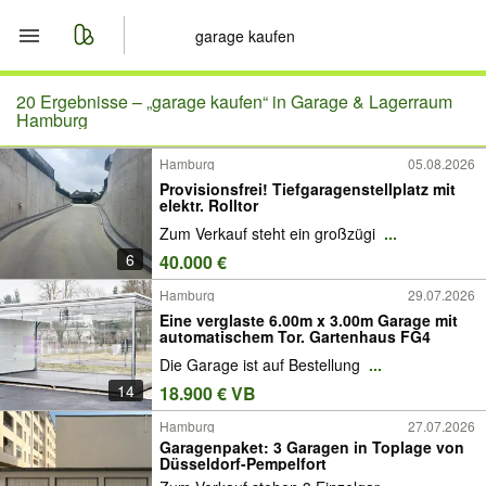
Start
20 Ergebnisse –
„garage kaufen“ in Garage & Lagerraum
Hamburg
Merkliste
Hamburg
05.08.2026
Provisionsfrei! Tiefgaragenstellplatz mit
Nachrichten
elektr. Rolltor
Zum Verkauf steht ein großzügi
...
Anzeige aufgeben
6
40.000 €
Hamburg
29.07.2026
Eine verglaste 6.00m x 3.00m Garage mit
automatischem Tor. Gartenhaus FG4
Die Garage ist auf Bestellung
...
14
18.900 € VB
Hamburg
27.07.2026
Garagenpaket: 3 Garagen in Toplage von
Düsseldorf-Pempelfort