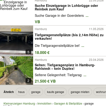
Hamburg
22.05.2026
Suche Einzelgarage in Lohbrügge oder
Reinbek zum Kauf
Suche Garage in der Goerdelers
...
VB
Hamburg
11.05.2026
Tiefgaragenstellplätze (bis 2,14m Höhe) zu
verkaufen!
Die Tiefgaragenstellplätze bef
...
5
18.000 €
Hamburg
23.04.2026
Selten: Tiefgaragenplatz in Hamburg-
Rahlstedt – kein Duplex!
Seltene Gelegenheit: Tiefgarag
...
2
21.500 € VB
Ähnlich
haus
garage
kaufe garage
garage mieten
wohnu
Kleinanzeigen Hamburg
Immobilien
Garagen & Stellplätze
garage