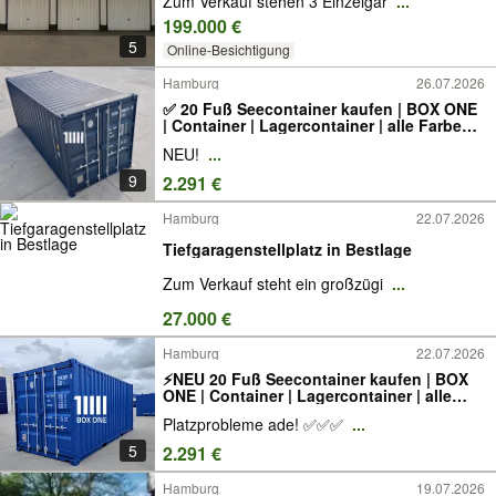
Zum Verkauf stehen 3 Einzelgar
...
199.000 €
5
Online-Besichtigung
Hamburg
26.07.2026
✅ 20 Fuß Seecontainer kaufen | BOX ONE
| Container | Lagercontainer | alle Farben
✅
NEU!
...
9
2.291 €
Hamburg
22.07.2026
Tiefgaragenstellplatz in Bestlage
Zum Verkauf steht ein großzügi
...
27.000 €
Hamburg
22.07.2026
⚡️NEU 20 Fuß Seecontainer kaufen | BOX
ONE | Container | Lagercontainer | alle
Farben ⚡️
Platzprobleme ade! ✅✅✅
...
5
2.291 €
Hamburg
19.07.2026