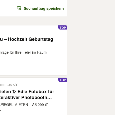
Suchauftrag speichern
u – Hochzeit Geburtstag
nlage für Ihre Feier im Raum
.
mmt zu dir
ieten ✨ Edle Fotobox für
nteraktiver Photobooth
, VIP-Säulen & Requisiten –
IEGEL MIETEN – AB 299 €*
rtdruck zubuchbar
.