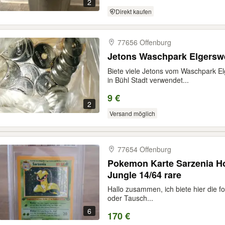
2
Direkt kaufen
77656 Offenburg
Jetons Waschpark Elgers
Biete viele Jetons vom Waschpark El
in Bühl Stadt verwendet...
9 €
2
Versand möglich
77654 Offenburg
Pokemon Karte Sarzenia Ho
Jungle 14/64 rare
Hallo zusammen, ich biete hier die
oder Tausch...
6
170 €