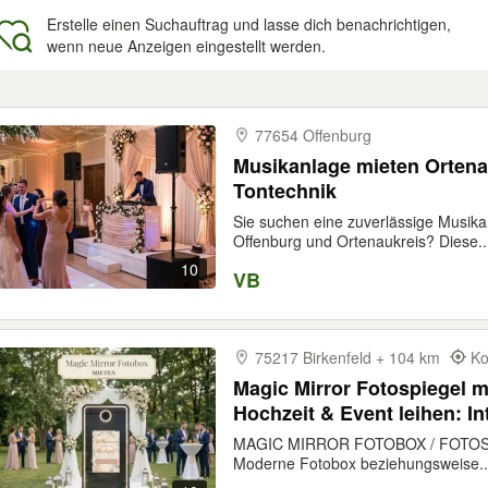
Erstelle einen Suchauftrag und lasse dich benachrichtigen,
wenn neue Anzeigen eingestellt werden.
gebnisse
77654 Offenburg
Musikanlage mieten Ortena
Tontechnik
Sie suchen eine zuverlässige Musika
Offenburg und Ortenaukreis? Diese..
10
VB
75217 Birkenfeld + 104 km
Ko
Magic Mirror Fotospiegel m
Hochzeit & Event leihen: I
Verleih inkl. Roter Teppich
MAGIC MIRROR FOTOBOX / FOTOSP
Günstiger Einstieg & Sofo
Moderne Fotobox beziehungsweise..