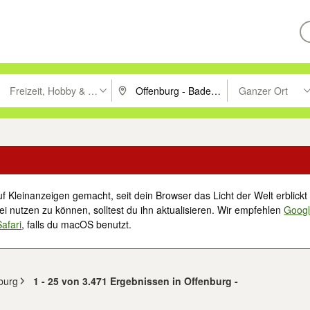
Freizeit, Hobby & Nachbarschaft
Ganzer Ort
ken um zu suchen, oder Vorschläge mit den Pfeiltasten nach oben/unt
PLZ oder Ort eingeben. Eingabetaste drücke
Suche im Umkreis 
f Kleinanzeigen gemacht, seit dein Browser das Licht der Welt erblickt 
i nutzen zu können, solltest du ihn aktualisieren. Wir empfehlen
Goog
Safari
, falls du macOS benutzt.
burg
1 - 25 von 3.471 Ergebnissen in Offenburg -