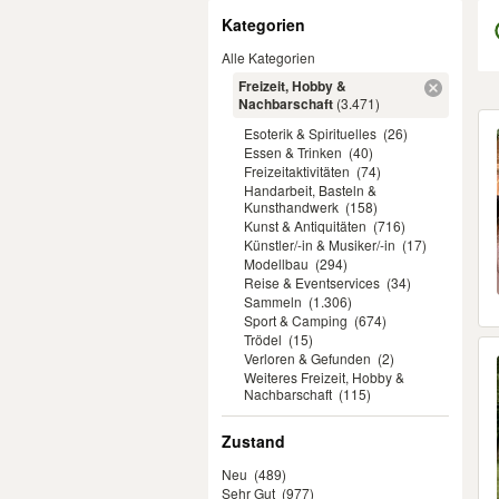
Filter
Kategorien
Alle Kategorien
Freizeit, Hobby &
Nachbarschaft
(3.471)
Er
Esoterik & Spirituelles
(26)
Essen & Trinken
(40)
Freizeitaktivitäten
(74)
Handarbeit, Basteln &
Kunsthandwerk
(158)
Kunst & Antiquitäten
(716)
Künstler/-in & Musiker/-in
(17)
Modellbau
(294)
Reise & Eventservices
(34)
Sammeln
(1.306)
Sport & Camping
(674)
Trödel
(15)
Verloren & Gefunden
(2)
Weiteres Freizeit, Hobby &
Nachbarschaft
(115)
Zustand
Neu
(489)
Sehr Gut
(977)