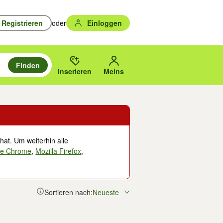
Registrieren
oder
Einloggen
Finden
en durchsuchen und mit Eingabetaste auswählen.
n um zu suchen, oder Vorschläge mit den Pfeiltasten nach oben/unten
des gewählten Orts oder PLZ.
Inserieren
Meins
hat. Um weiterhin alle
le Chrome
,
Mozilla Firefox
,
Sortieren nach:
Neueste