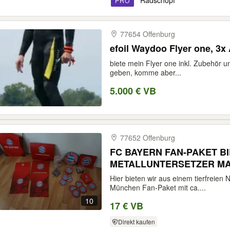
Radschopf
PRO
77654 Offenburg
efoil Waydoo Flyer one, 3x
biete mein Flyer one inkl. Zubehör un
geben, komme aber...
5.000 € VB
77652 Offenburg
FC BAYERN FAN-PAKET B
METALLUNTERSETZER M
Hier bieten wir aus einem tierfreien
München Fan-Paket mit ca....
10
17 € VB
Direkt kaufen