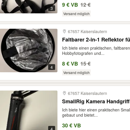
9 € VB
12 €
3
Versand möglich
67657 Kaiserslautern
Faltbarer 2-in-1 Reflektor f
Ich biete einen praktischen, faltbaren
Hobbyfotografen und...
8 € VB
15 €
4
Versand möglich
67657 Kaiserslautern
SmallRig Kamera Handgriff
Ich biete hier einen praktischen Smal
gebaut und bietet...
30 € VB
4