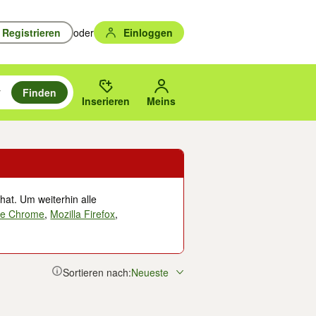
Registrieren
oder
Einloggen
Finden
en durchsuchen und mit Eingabetaste auswählen.
n um zu suchen, oder Vorschläge mit den Pfeiltasten nach oben/unten
des gewählten Orts oder PLZ.
Inserieren
Meins
hat. Um weiterhin alle
le Chrome
,
Mozilla Firefox
,
Sortieren nach:
Neueste