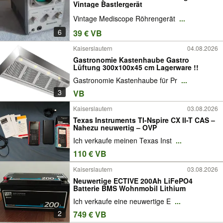
Vintage Bastlergerät
Vintage Mediscope Röhrengerät
...
6
39 € VB
Kaiserslautern
04.08.2026
Gastronomie Kastenhaube Gastro
Lüftung 300x100x45 cm Lagerware !!
Gastronomie Kastenhaube für Pr
...
3
VB
Kaiserslautern
03.08.2026
Texas Instruments TI-Nspire CX II-T CAS –
Nahezu neuwertig – OVP
Ich verkaufe meinen Texas Inst
...
110 € VB
Kaiserslautern
03.08.2026
Neuwertige ECTIVE 200Ah LiFePO4
Batterie BMS Wohnmobil Lithium
Ich verkaufe eine neuwertige E
...
2
749 € VB