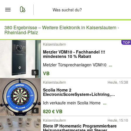
Start
380 Ergebnisse –
Weitere Elektronik in Kaiserslautern -
Rheinland-Pfalz
Merkliste
Kaiserslautern
Metzler VDM10 - Fachhandel !!!
Nachrichten
mindestens 10 % Rabatt
Metzler Türsprechanlagen VDM10
...
Anzeige aufgeben
5
VB
Kaiserslautern
Heute, 15:38
Scolia Home 2
ElectronicScoreSystem+Lichtring,
Dartboard,Surround
Ich verkaufe mein Scolia Home
...
6
820 € VB
Kaiserslautern
Heute, 15:10
Biete IP Homematic Programmierbare
Heizungsthetmostate mit Steuer