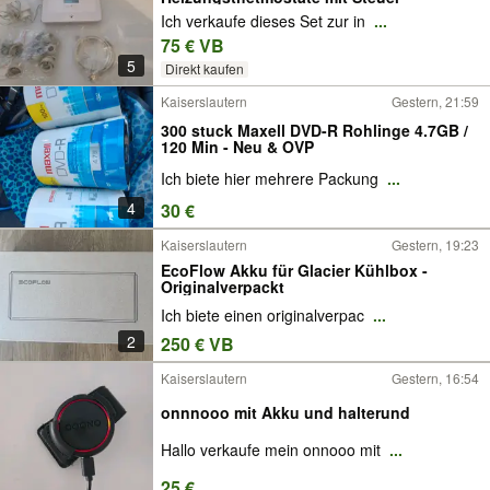
Ich verkaufe dieses Set zur in
...
75 € VB
5
Direkt kaufen
Kaiserslautern
Gestern, 21:59
300 stuck Maxell DVD-R Rohlinge 4.7GB /
120 Min - Neu & OVP
Ich biete hier mehrere Packung
...
4
30 €
Kaiserslautern
Gestern, 19:23
EcoFlow Akku für Glacier Kühlbox -
Originalverpackt
Ich biete einen originalverpac
...
2
250 € VB
Kaiserslautern
Gestern, 16:54
onnnooo mit Akku und halterund
Hallo verkaufe mein onnooo mit
...
25 €