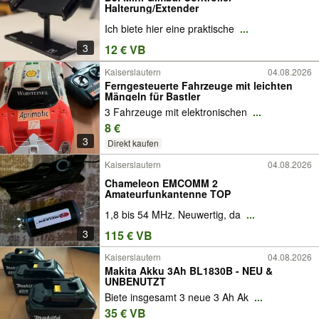
Halterung/Extender
Ich biete hier eine praktische
...
3
12 € VB
Kaiserslautern
04.08.2026
Ferngesteuerte Fahrzeuge mit leichten
Mängeln für Bastler
3 Fahrzeuge mit elektronischen
...
8 €
3
Direkt kaufen
Kaiserslautern
04.08.2026
Chameleon EMCOMM 2
Amateurfunkantenne TOP
1,8 bis 54 MHz. Neuwertig, da
...
3
115 € VB
Kaiserslautern
04.08.2026
Makita Akku 3Ah BL1830B - NEU &
UNBENUTZT
Biete insgesamt 3 neue 3 Ah Ak
...
35 € VB