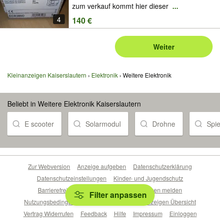
zum verkauf kommt hier dieser
...
4
140 €
Weiter
Kleinanzeigen Kaiserslautern
Elektronik
Weitere Elektronik
Beliebt in Weitere Elektronik Kaiserslautern
E scooter
Solarmodul
Drohne
Spi
Zur Webversion
Anzeige aufgeben
Datenschutzerklärung
Datenschutzeinstellungen
Kinder- und Jugendschutz
Barrierefreiheitserklärung
Sicherheitslücken melden
Filter anpassen
Nutzungsbedingungen
Beliebte Suchen
Anzeigen Übersicht
Vertrag Widerrufen
Feedback
Hilfe
Impressum
Einloggen