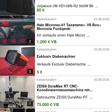
Jolywood JW-HD108N-R2 500W Bif
...
85 €
Kaiserslautern
02.08.2026
Hale Microtax-07 Taxameter+ VS Box+
Motorola Funkgerät
Ich verkaufe einen Hale Microt
...
2
1.200 € VB
Kaiserslautern
02.08.2026
Exklusiv Diabetrachter
Verkaufe Exclusiv Diabetrachte
...
3
5 €
Kaiserslautern
02.08.2026
ZEISS DuraMax RT CNC-
Koordinatenmessmaschine mit
Digitalmikroskop
Gebrauchte ZEISS DuraMax RT
...
7
75.000 € VB
Kaiserslautern
02.08.2026