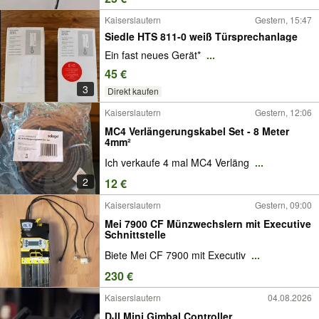
Kaiserslautern
Gestern, 15:47
Siedle HTS 811-0 weiß Türsprechanlage
Ein fast neues Gerät*
...
45 €
3
Direkt kaufen
Kaiserslautern
Gestern, 12:06
MC4 Verlängerungskabel Set - 8 Meter
4mm²
Ich verkaufe 4 mal MC4 Verläng
...
2
12 €
Kaiserslautern
Gestern, 09:00
Mei 7900 CF Münzwechslern mit Executive
Schnittstelle
Biete Mei CF 7900 mit Executiv
...
230 €
Kaiserslautern
04.08.2026
DJI Mini Gimbal Controller