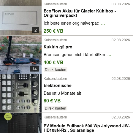
Kaiserslautern
03.08.2026
EcoFlow Akku für Glacier Kühlbox -
Originalverpackt
Ich biete einen originalverpac
...
2
250 € VB
Kaiserslautern
02.08.2026
Kukirin g2 pro
Bremsen gehen nicht fährt 45km
...
400 € VB
14
Direkt kaufen
Kaiserslautern
02.08.2026
Elektronische
Das ist 3 Monate alt
80 € VB
Direkt kaufen
Kaiserslautern
02.08.2026
PV Module Fullback 500 Wp Jolywood JW-
HD108N-R2 , Solaranlage