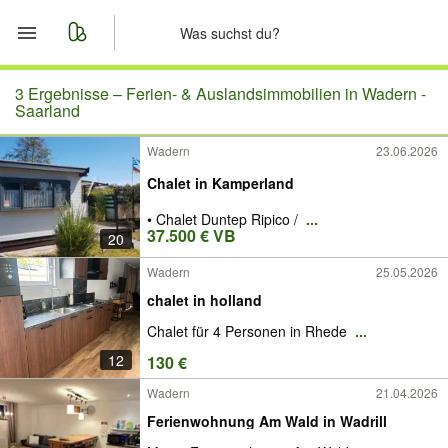
Start
3 Ergebnisse –
Ferien- & Auslandsimmobilien in Wadern -
Saarland
Merkliste
Wadern
23.06.2026
Chalet in Kamperland
Nachrichten
• Chalet Duntep Ripico /
...
Anzeige aufgeben
37.500 € VB
20
Wadern
25.05.2026
chalet in holland
Chalet für 4 Personen in Rhede
...
12
130 €
Wadern
21.04.2026
Ferienwohnung Am Wald in Wadrill