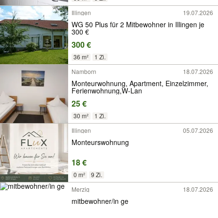
Illingen
19.07.2026
WG 50 Plus für 2 Mitbewohner in Illingen je
300 €
300 €
36 m²
1 Zi.
Namborn
18.07.2026
Monteurwohnung, Apartment, Einzelzimmer,
Ferienwohnung,W-Lan
25 €
30 m²
1 Zi.
Illingen
05.07.2026
Monteurswohnung
18 €
0 m²
9 Zi.
Merzig
18.07.2026
mitbewohner/in ge