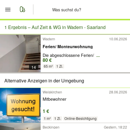
Start
1 Ergebnis –
Auf Zeit & WG in Wadern - Saarland
Wadern
10.06.2026
Merkliste
Ferien/ Monteurwohnung
Nachrichten
Die abgeschlossene Ferien/
...
80 €
65 m²
1 Zi.
14
Anzeige aufgeben
Alternative Anzeigen in der Umgebung
Weiskirchen
28.06.2026
Mitbewohner
1 €
1 m²
1 Zi.
Online-Besichtigung
Beckingen
Gestern, 18:22