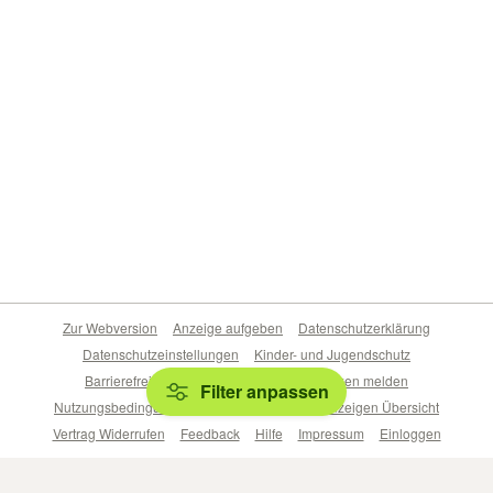
Zur Webversion
Anzeige aufgeben
Datenschutzerklärung
Datenschutzeinstellungen
Kinder- und Jugendschutz
Barrierefreiheitserklärung
Sicherheitslücken melden
Filter anpassen
Nutzungsbedingungen
Beliebte Suchen
Anzeigen Übersicht
Vertrag Widerrufen
Feedback
Hilfe
Impressum
Einloggen