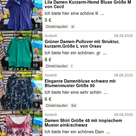
Lila Damen Kurzarm-Hemd Bluse Größe M
von Cecil
Ich biete hier eine schöne lil
...
5 €
8
Direkt kaufen
xl
Axstedt
08.08.2026
Grüner Damen-Pullover mit Struktur,
kurzarm,Größe L von Orsay
Ich biete hier ein schönen, gr
...
8 €
10
Direkt kaufen
l
Axstedt
08.08.2026
Elegante Damenbluse schwarz mit
Blumenmuster Größe 50
Ich biete hier eine sehr schön
...
6 €
9
Direkt kaufen
5xl
Axstedt
08.08.2026
Damen Shirt Größe 48 mit tropischem
Muster pink/schwarz
Ich biete hier ein schönes Dam
...