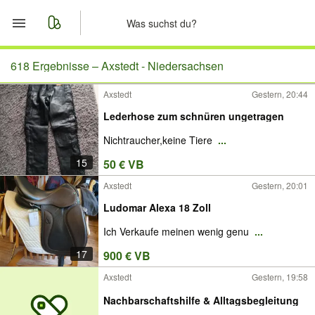
Start
618 Ergebnisse –
Axstedt - Niedersachsen
Axstedt
Gestern, 20:44
Merkliste
Lederhose zum schnüren ungetragen
Nachrichten
Nichtraucher,keine Tiere
...
15
50 € VB
Anzeige aufgeben
Axstedt
Gestern, 20:01
Ludomar Alexa 18 Zoll
Ich Verkaufe meinen wenig genu
...
17
900 € VB
Axstedt
Gestern, 19:58
Nachbarschaftshilfe & Alltagsbegleitung