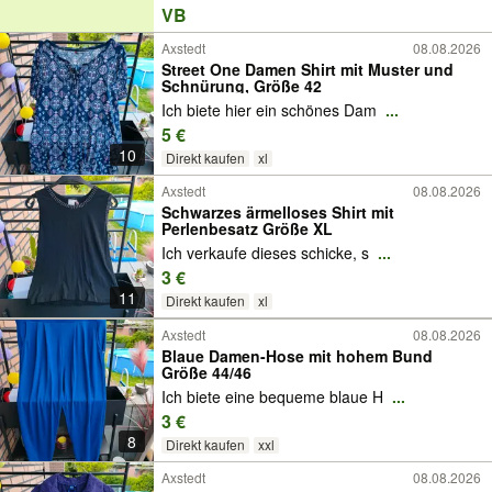
VB
Axstedt
08.08.2026
Street One Damen Shirt mit Muster und
Schnürung, Größe 42
Ich biete hier ein schönes Dam
...
5 €
10
Direkt kaufen
xl
Axstedt
08.08.2026
Schwarzes ärmelloses Shirt mit
Perlenbesatz Größe XL
Ich verkaufe dieses schicke, s
...
3 €
11
Direkt kaufen
xl
Axstedt
08.08.2026
Blaue Damen-Hose mit hohem Bund
Größe 44/46
Ich biete eine bequeme blaue H
...
3 €
8
Direkt kaufen
xxl
Axstedt
08.08.2026