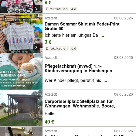
8 €
9
Direkt kaufen
4xl
Axstedt
08.08.2026
Damen Sommer Shirt mit Feder-Print
Größe 50
Ich biete hier ein luftiges Da
...
3 €
8
Direkt kaufen
5xl
Axstedt
08.08.2026
Pflegefachkraft (m/w/d) 1:1-
Kinderversorgung in Hambergen
Wer Kinder pflegt, berührt nic
...
Axstedt
08.08.2026
Carportstellplatz Stellplatz an für
Wohnwagen, Wohnmobile, Boote,
Hallo,
...
40 €
Axstedt
08.08.2026