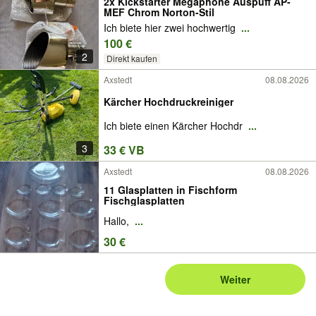
2x Kickstarter Megaphone Auspuff AP-
MEF Chrom Norton-Stil
Ich biete hier zwei hochwertig
...
100 €
2
Direkt kaufen
Axstedt
08.08.2026
Kärcher Hochdruckreiniger
Ich biete einen Kärcher Hochdr
...
3
33 € VB
Axstedt
08.08.2026
11 Glasplatten in Fischform
Fischglasplatten
Hallo,
...
30 €
Weiter