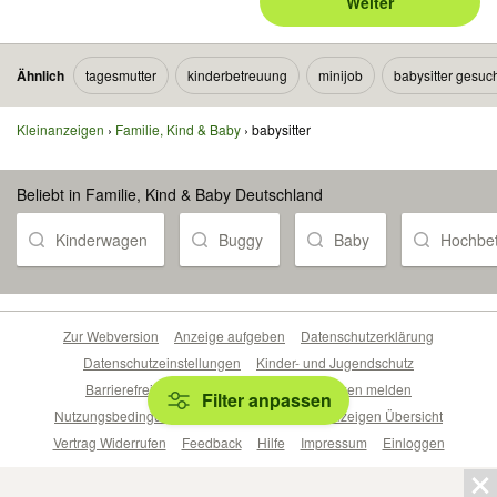
Weiter
Ähnlich
tagesmutter
kinderbetreuung
minijob
babysitter gesuc
Kleinanzeigen
Familie, Kind & Baby
babysitter
Beliebt in Familie, Kind & Baby Deutschland
Kinderwagen
Buggy
Baby
Hochbet
Zur Webversion
Anzeige aufgeben
Datenschutzerklärung
Datenschutzeinstellungen
Kinder- und Jugendschutz
Barrierefreiheitserklärung
Sicherheitslücken melden
Filter anpassen
Nutzungsbedingungen
Beliebte Suchen
Anzeigen Übersicht
Vertrag Widerrufen
Feedback
Hilfe
Impressum
Einloggen