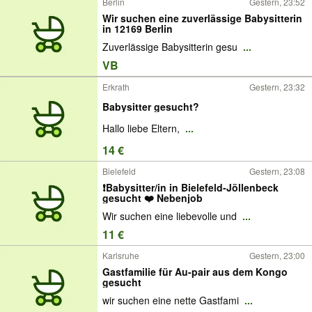
Berlin
Gestern, 23:52
Wir suchen eine zuverlässige Babysitterin
in 12169 Berlin
Zuverlässige Babysitterin gesu
...
VB
Erkrath
Gestern, 23:32
Babysitter gesucht?
Hallo liebe Eltern,
...
14 €
Bielefeld
Gestern, 23:08
❗️Babysitter/in in Bielefeld-Jöllenbeck
gesucht ❤️ Nebenjob
Wir suchen eine liebevolle und
...
11 €
Karlsruhe
Gestern, 23:00
Gastfamilie für Au-pair aus dem Kongo
gesucht
wir suchen eine nette Gastfami
...