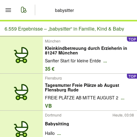
Start
6.559 Ergebnisse –
„babysitter“ in Familie, Kind & Baby
München
Merkliste
Kleinkindbetreuung durch Erzieherin in
81247 München
Nachrichten
Sanfter Start für kleine Entde
...
35 €
Anzeige aufgeben
Flensburg
Tagesmutter Freie Plätze ab August
Flensburg Rude
FREIE PLÄTZE AB MITTE AUGUST 2
...
VB
Dortmund
Heute, 03:08
Babysitting
Hallo
...