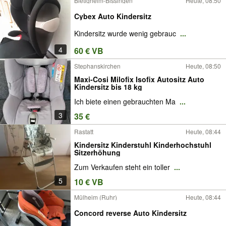
Bietigheim-Bissingen
Heute, 08:50
Cybex Auto Kindersitz
Kindersitz wurde wenig gebrauc
...
4
60 € VB
Stephanskirchen
Heute, 08:50
Maxi-Cosi Milofix Isofix Autositz Auto
Kindersitz bis 18 kg
Ich biete einen gebrauchten Ma
...
3
35 €
Rastatt
Heute, 08:44
Kindersitz Kinderstuhl Kinderhochstuhl
Sitzerhöhung
Zum Verkaufen steht ein toller
...
5
10 € VB
Mülheim (Ruhr)
Heute, 08:44
Concord reverse Auto Kindersitz