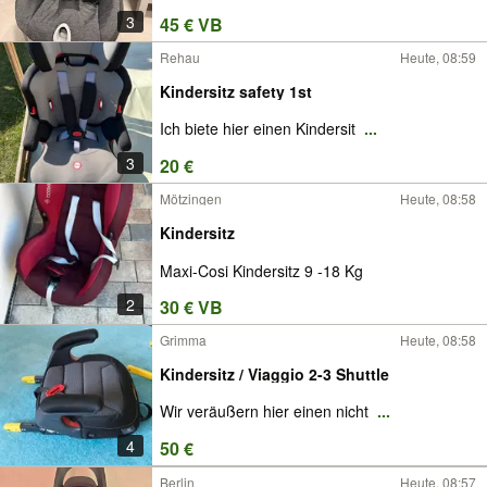
3
45 € VB
Rehau
Heute, 08:59
Kindersitz safety 1st
Ich biete hier einen Kindersit
...
3
20 €
Mötzingen
Heute, 08:58
Kindersitz
Maxi-Cosi Kindersitz 9 -18 Kg
2
30 € VB
Grimma
Heute, 08:58
Kindersitz / Viaggio 2-3 Shuttle
Wir veräußern hier einen nicht
...
4
50 €
Berlin
Heute, 08:57