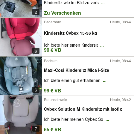
Kindersitz wie im Bild zu vers
...
2
Zu Verschenken
Paderborn
Heute, 08:44
Kindersitz Cybex 15-36 kg
Ich biete hier einen Kindersit
...
90 € VB
6
Bochum
Heute, 08:44
Maxi-Cosi Kindersitz Mica i-Size
Ich biete einen gut erhaltenen
...
6
99 € VB
Braunschweig
Heute, 08:42
Cybex Solution M Kindersitz mit Isofix
Ich biete hier meinen Cybex So
...
7
65 € VB