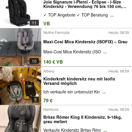
Joie Signature i-Plenti - Eclipse - i-Size
Kindersitz - Verwendung 76 bis 150 cm,
max. 36 kg (ca. 15 Monate bis 12 Jahre) -
✓ TOP Angebote ✓ TOP Beratung
...
NEU
11
VB
Wutha-Farnroda
Heute, 08:59
Maxi-Cosi Mica Kindersitz (ISOFIX) – Grau
Maxi-Cosi Mica Kindersitz (ISO
...
10
140 € VB
Arberg
Heute, 08:59
Kinderkraft kindersitz neu mit Isofix
Versand möglich
Ich verkaufe ein unbenutzt Kin
...
5
79 €
Hamburg
Heute, 08:59
Britax Römer King II Kindersitz, 9-18kg,
grau meliert
Verkaufe Kindersitz Britax Röm
...