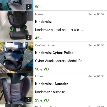
5
50 €
Marne
Heute, 08:52
Kindersitz
Kindersitz einmal benutzt wie
...
2
45 €
Großfischlingen
Heute, 08:51
Kindersitz Cybex Pallas
Cyber Autokindersitz Modell Pa
...
4
50 € VB
Löhne
Heute, 08:51
Kindersitz / Autositz
Kindersitz / Autositz
...
10
29 € VB