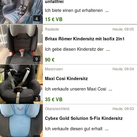
unfallfrei
Ich biete einen gut erhaltenen
...
4
15 € VB
Rastede
Heute, 09:05
Britax Römer Kindersitz mit Isofix 2in1
Ich gebe diesen Kindersitz der
...
9
90 €
Marpingen
Heute, 09:04
Maxi Cosi Kindersitz
Ich verkaufe unseren Maxi Cosi
...
3
35 € VB
Oberpleichfeld
Heute, 09:03
Cybex Gold Solution S-Fix Kindersitz
Ich verkaufe diesen gut erhalt
...