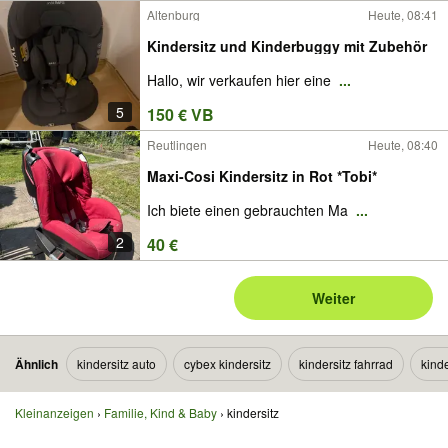
Altenburg
Heute, 08:41
Kindersitz und Kinderbuggy mit Zubehör
Hallo, wir verkaufen hier eine
...
5
150 € VB
Reutlingen
Heute, 08:40
Maxi-Cosi Kindersitz in Rot *Tobi*
Ich biete einen gebrauchten Ma
...
2
40 €
Weiter
Ähnlich
kindersitz auto
cybex kindersitz
kindersitz fahrrad
kinde
Kleinanzeigen
Familie, Kind & Baby
kindersitz