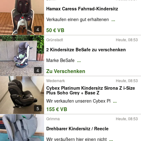
Hamax Caress Fahrrad-Kindersitz
Verkaufen einen gut erhaltenen
...
4
50 € VB
Grünstadt
Heute, 08:53
2 Kindersitze BeSafe zu verschenken
Marke BeSafe
...
4
Zu Verschenken
Wedemark
Heute, 08:53
Cybex Platinum Kindersitz Sirona Z i-Size
Plus Soho Grey + Base Z
Wir verkaufen unseren Cybex Pl
...
5
155 € VB
Grimma
Heute, 08:53
Drehbarer Kindersitz / Reecle
Wir veräußern hier einen nicht
...