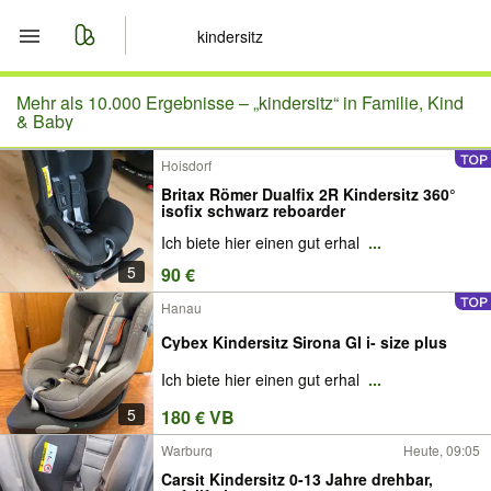
Start
Mehr als 10.000 Ergebnisse –
„kindersitz“ in Familie, Kind
& Baby
Merkliste
Hoisdorf
Britax Römer Dualfix 2R Kindersitz 360°
Nachrichten
isofix schwarz reboarder
Ich biete hier einen gut erhal
...
Anzeige aufgeben
5
90 €
Hanau
Cybex Kindersitz Sirona GI i- size plus
Ich biete hier einen gut erhal
...
5
180 € VB
Warburg
Heute, 09:05
Carsit Kindersitz 0-13 Jahre drehbar,