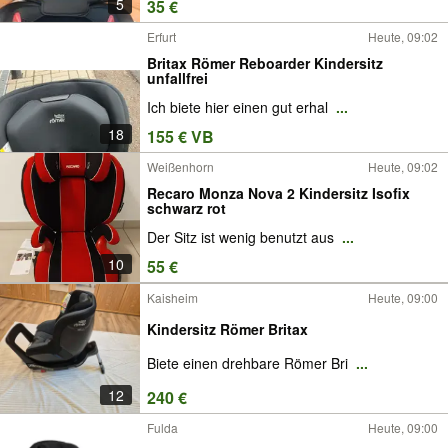
5
35 €
Erfurt
Heute, 09:02
Britax Römer Reboarder Kindersitz
unfallfrei
Ich biete hier einen gut erhal
...
18
155 € VB
Weißenhorn
Heute, 09:02
Recaro Monza Nova 2 Kindersitz Isofix
schwarz rot
Der Sitz ist wenig benutzt aus
...
10
55 €
Kaisheim
Heute, 09:00
Kindersitz Römer Britax
Biete einen drehbare Römer Bri
...
12
240 €
Fulda
Heute, 09:00