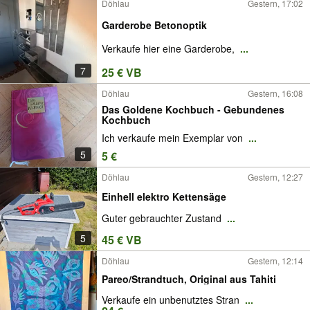
Döhlau
Gestern, 17:02
Garderobe Betonoptik
Verkaufe hier eine Garderobe,
...
7
25 € VB
Döhlau
Gestern, 16:08
Das Goldene Kochbuch - Gebundenes
Kochbuch
Ich verkaufe mein Exemplar von
...
5
5 €
Döhlau
Gestern, 12:27
Einhell elektro Kettensäge
Guter gebrauchter Zustand
...
5
45 € VB
Döhlau
Gestern, 12:14
Pareo/Strandtuch, Original aus Tahiti
Verkaufe ein unbenutztes Stran
...