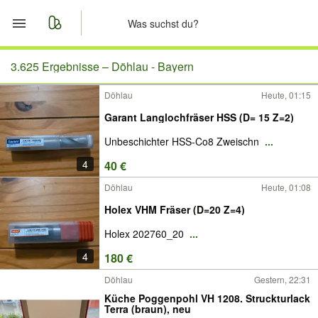
Start
3.625 Ergebnisse –
Döhlau - Bayern
Döhlau
Heute, 01:15
Merkliste
Garant Langlochfräser HSS (D= 15 Z=2)
Nachrichten
Unbeschichter HSS-Co8 Zweischn
...
4
40 €
Anzeige aufgeben
Döhlau
Heute, 01:08
Holex VHM Fräser (D=20 Z=4)
Holex 202760_20
...
4
180 €
Döhlau
Gestern, 22:31
Küche Poggenpohl VH 1208. Struckturlack
Terra (braun), neu