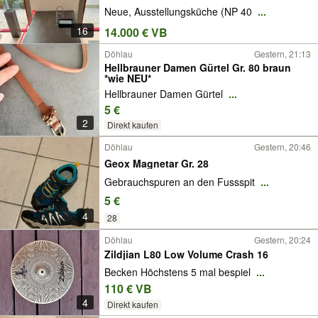
Neue, Ausstellungsküche (NP 40
...
16
14.000 € VB
Döhlau
Gestern, 21:13
Hellbrauner Damen Gürtel Gr. 80 braun
*wie NEU*
Hellbrauner Damen Gürtel
...
5 €
2
Direkt kaufen
Döhlau
Gestern, 20:46
Geox Magnetar Gr. 28
Gebrauchspuren an den Fussspit
...
5 €
4
28
Döhlau
Gestern, 20:24
Zildjian L80 Low Volume Crash 16
Becken Höchstens 5 mal bespiel
...
110 € VB
4
Direkt kaufen