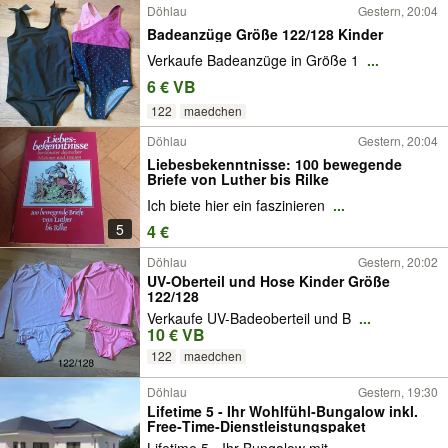
Döhlau
Gestern, 20:04
Badeanzüge Größe 122/128 Kinder
Verkaufe Badeanzüge in Größe 1
...
6 € VB
122
maedchen
Döhlau
Gestern, 20:04
Liebesbekenntnisse: 100 bewegende
Briefe von Luther bis Rilke
Ich biete hier ein faszinieren
...
5
4 €
Döhlau
Gestern, 20:02
UV-Oberteil und Hose Kinder Größe
122/128
Verkaufe UV-Badeoberteil und B
...
10 € VB
122
maedchen
Döhlau
Gestern, 19:30
Lifetime 5 - Ihr Wohlfühl‑Bungalow inkl.
Free‑Time‑Dienstleistungspaket