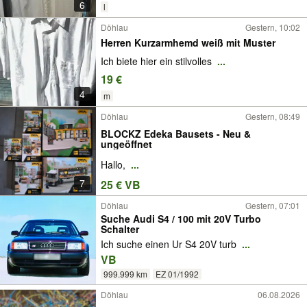
6
l
Döhlau
Gestern, 10:02
Herren Kurzarmhemd weiß mit Muster
Ich biete hier ein stilvolles
...
19 €
4
m
Döhlau
Gestern, 08:49
BLOCKZ Edeka Bausets - Neu &
ungeöffnet
Hallo,
...
7
25 € VB
Döhlau
Gestern, 07:01
Suche Audi S4 / 100 mit 20V Turbo
Schalter
Ich suche einen Ur S4 20V turb
...
VB
999.999 km
EZ 01/1992
Döhlau
06.08.2026