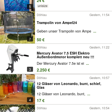
24 €
unisize
5
Döhlau
Gestern, 11:54
Trampolin von Ampel24
Geben unser Trampolin von Ampe
...
7
50 €
Döhlau
Gestern, 11:22
Mercury Avator 7.5 ESH Elektro
Außenbordmotor komplett neu !!!
Der Mercury Avator 7.5e ist ei
...
3
2.250 €
Döhlau
Gestern, 10:57
12 Gläser von Leonardo, bunt, schief,
Glas
12 Gläser von Leonardo, bunt,
...
4
17 €
Döhlau
Gestern, 10:54