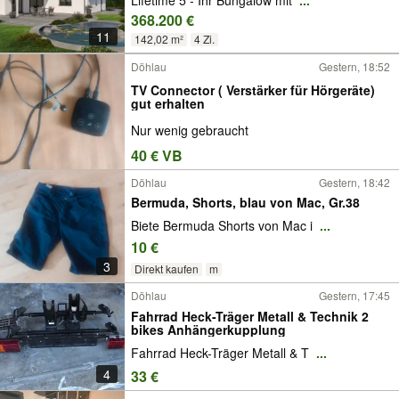
Lifetime 5 - Ihr Bungalow mit
...
368.200 €
11
142,02 m²
4 Zi.
Döhlau
Gestern, 18:52
TV Connector ( Verstärker für Hörgeräte)
gut erhalten
Nur wenig gebraucht
40 € VB
Döhlau
Gestern, 18:42
Bermuda, Shorts, blau von Mac, Gr.38
Biete Bermuda Shorts von Mac i
...
10 €
3
Direkt kaufen
m
Döhlau
Gestern, 17:45
Fahrrad Heck-Träger Metall & Technik 2
bikes Anhängerkupplung
Fahrrad Heck-Träger Metall & T
...
4
33 €