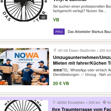
Sie suchen einen professionellen B
fachgerecht verlegt? Nutzen Sie...
36
VB
Das Arbeitstier Markus B
PRO
45128 Essen-​Stadtmitte + 200 
Umzugsunternehmen/Umzug
Mieten mit fahrer/Küchen T
☎️☎️☎️TEL: WhatsApp oder einfach 
Dienstleistungen: ✅ Umzug - Nah und
20 € VB
48282 Emsdetten + 200 km
Ko
Ihre Traumterrasse vom Fa