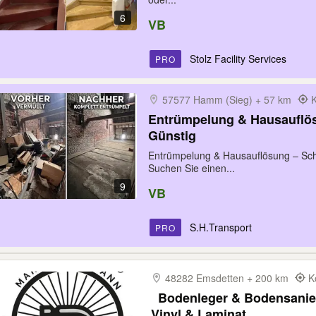
6
VB
Stolz Facility Services
PRO
57577 Hamm (Sieg) + 57 km
K
Entrümpelung & Hausauflös
Günstig
Entrümpelung & Hausauflösung – Schn
Suchen Sie einen...
9
VB
S.H.Transport
PRO
48282 Emsdetten + 200 km
K
️ ️ Bodenleger & Bodensan
Vinyl & Laminat