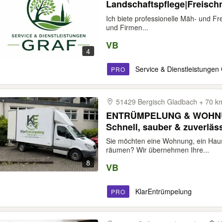
Landschaftspflege|Freisch
Ich biete professionelle Mäh- und Fr
und Firmen...
VB
4
Service & Dienstleistungen
PRO
51429 Bergisch Gladbach + 70 
ENTRÜMPELUNG & WOHN
Schnell, sauber & zuverläss
Sie möchten eine Wohnung, ein Haus
räumen? Wir übernehmen Ihre...
8
VB
KlarEntrümpelung
PRO