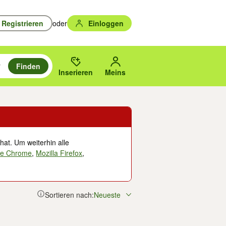
Registrieren
oder
Einloggen
Finden
en durchsuchen und mit Eingabetaste auswählen.
n um zu suchen, oder Vorschläge mit den Pfeiltasten nach oben/unten
des gewählten Orts oder PLZ.
Inserieren
Meins
hat. Um weiterhin alle
le Chrome
,
Mozilla Firefox
,
Sortieren nach:
Neueste