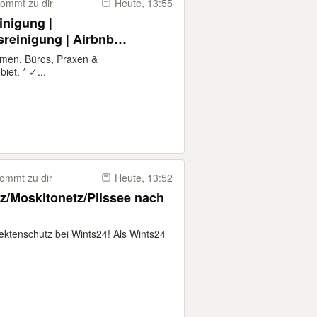
ommt zu dir
Heute, 13:55
inigung |
sreinigung | Airbnb
ma
hmen, Büros, Praxen &
et. * ✓...
ommt zu dir
Heute, 13:52
tz/Moskitonetz/Plissee nach
sektenschutz bei Wints24! Als Wints24