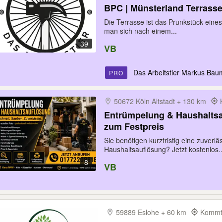
BPC | Münsterland Terrass
Die Terrasse ist das Prunkstück eines
man sich nach einem...
39
VB
Das Arbeitstier Markus Ba
PRO
50672 Köln Altstadt + 130 km
Entrümpelung & Haushaltsa
zum Festpreis
Sie benötigen kurzfristig eine zuverl
Haushaltsauflösung? Jetzt kostenlos..
8
VB
59889 Eslohe + 60 km
Kommt 