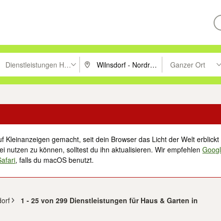
Dienstleistungen Haus & Garten
Ganzer Ort
ken um zu suchen, oder Vorschläge mit den Pfeiltasten nach oben/unt
PLZ oder Ort eingeben. Eingabetaste drücke
Suche im Umkreis 
f Kleinanzeigen gemacht, seit dein Browser das Licht der Welt erblickt 
i nutzen zu können, solltest du ihn aktualisieren. Wir empfehlen
Goog
Safari
, falls du macOS benutzt.
dorf
1 - 25 von 299 Dienstleistungen für Haus & Garten in