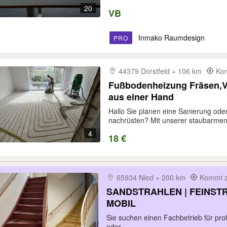
20
VB
Inmako Raumdesign
PRO
44379 Dorstfeld + 106 km
Kom
Fußbodenheizung Fräsen,V
aus einer Hand
Hallo Sie planen eine Sanierung o
nachrüsten? Mit unserer staubarmen.
4
18 €
65934 Nied + 200 km
Kommt z
SANDSTRAHLEN | FEINST
MOBIL
Sie suchen einen Fachbetrieb für pro
oder...