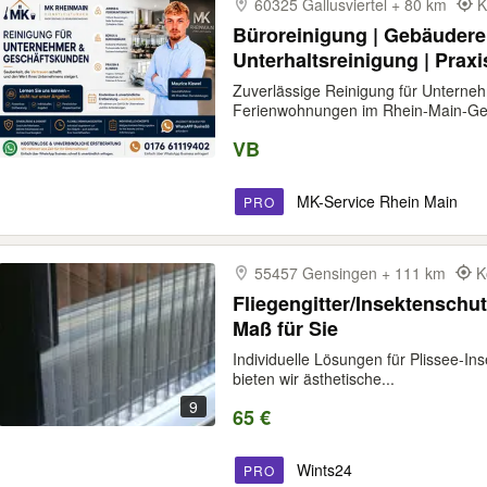
60325 Gallusviertel + 80 km
K
Büroreinigung | Gebäudere
Unterhaltsreinigung | Praxi
Reinigung | Reinigungsfir
Zuverlässige Reinigung für Unterne
Ferienwohnungen im Rhein-Main-Gebi
VB
MK-Service Rhein Main
PRO
55457 Gensingen + 111 km
K
Fliegengitter/Insektenschu
Maß für Sie
Individuelle Lösungen für Plissee-In
bieten wir ästhetische...
9
65 €
Wints24
PRO