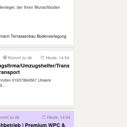
odenleger, der Ihren Wunschboden
aumann Terrassenbau Bodenverlegung
km
Kommt zu dir
Heute, 14:54
sfirma/Umzugshelfer/Transport/Möbelmontage/Tra
ransport
Anrufen 01637864567 Unsere
...
mmt zu dir
Heute, 14:34
chbetrieb | Premium WPC &