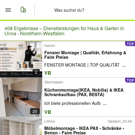
Start
408 Ergebnisse –
Dienstleistungen für Haus & Garten in
Unna - Nordrhein-Westfalen
Merkliste
Hamm
Fenster Montage | Qualität, Erfahrung &
Nachrichten
Faire Preise
FENSTER MONTAGE | TOP QUALITÄT
...
Anzeige aufgeben
2
VB
Steinhagen
Küchenmontage(IKEA, Nobilia) & IKEA
Schrankaufbau (PAX, BESTA)
Ich biete professionellen Aufb
...
20
VB
Löhne
Gestern, 23:44
Möbelmontage • IKEA PAX • Schränke •
Betten • Faire Preise