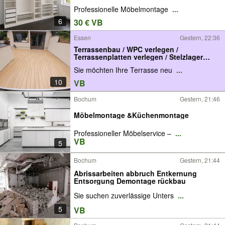
Professionelle Möbelmontage
...
6
30 € VB
Essen
Gestern, 22:36
Terrassenbau / WPC verlegen /
Terrassenplatten verlegen / Stelzlager
verlegen / Garten / Terrassenfliesen
Sie möchten Ihre Terrasse neu
...
verlegen / Gartenausbau
10
VB
Bochum
Gestern, 21:46
Möbelmontage &Küchenmontage
Professioneller Möbelservice –
...
VB
5
Bochum
Gestern, 21:44
Abrissarbeiten abbruch Entkernung
Entsorgung Demontage rückbau
Sie suchen zuverlässige Unters
...
5
VB