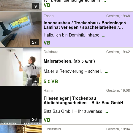
Wir bieten die fachgerechte In
...
VB
9
Essen
Gestern, 19:48
Innenausbau / Trockenbau / Bodenleger/
Laminat verlegen / spachtelarbeiten /
vorsatzschalen / Renovierung / Decke
Hallo, ich bin Dominik, Inhabe
...
abhängen / Vinyl verlegen / Tapezieren /
Streichen / Türen einbau / Zargen
27
VB
einbauen
Duisburg
Gestern, 19:42
Malerarbeiten. (ab 5 €/m²)
Maler & Renovierung – schnell,
...
4
5 € VB
Hamm
Gestern, 19:08
Fliesenleger | Trockenbau |
Abdichtungsarbeiten – Blitz Bau GmbH
Blitz Bau GmbH – Ihr zuverläss
...
26
VB
Lüdersfeld
Gestern, 19:04