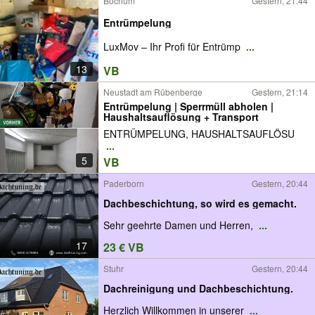
Bochum
Gestern, 21:44
Entrümpelung
LuxMov – Ihr Profi für Entrümp
...
13
VB
Neustadt am Rübenberge
Gestern, 21:14
Entrümpelung | Sperrmüll abholen |
Haushaltsauflösung + Transport
ENTRÜMPELUNG, HAUSHALTSAUFLÖSU
...
5
VB
Paderborn
Gestern, 20:44
Dachbeschichtung, so wird es gemacht.
Sehr geehrte Damen und Herren,
...
17
23 € VB
Stuhr
Gestern, 20:44
Dachreinigung und Dachbeschichtung.
Herzlich Willkommen in unserer
...