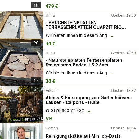
Speicher anmelden, Wallbox anmelden,
10
479 €
Wärmepumpe anmelden
Unna
Gestern, 18:50
- BRUCHSTEINPLATTEN
TERRASSENPLATTEN QUARZIT RIO
WEISS 2.5-4.0cm
Wir bieten Ihnen in diesem Ang
...
20
44 €
Unna
Gestern, 18:50
- Natursteinplatten Terrassenplatten
Steinplatten Boden 1.5-2.5cm
Wir bieten Ihnen in diesem Ang
...
17
38 €
Erkrath
Gestern, 18:37
Abriss & Entsorgung von Gartenhäuser -
Lauben - Carports - Hütte
☎️ 0176 800 77 422
...
VB
Kerpen
Gestern, 18:24
Reinigungskräfte auf Minijob-Basis