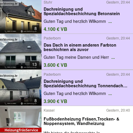
Stuhr
Gestern, 20:44
Dachreinigung und
Spezialdachbeschichtung Betonstein
Guten Tag und herzlich Wllkomm
...
8
4.100 € VB
Paderborn
Gestern, 20:44
Das Dach in einem anderen Farbton
beschichten als zuvor
Guten Tag meine Damen und Herr
...
13
3.600 € VB
Paderborn
Gestern, 20:44
Dachreinigung und
Spezialdachbeschichtung Tonnendach
Betonstein
Guten Tag und herzlich Wllkomm
...
8
3.900 € VB
Kassel
Gestern, 20:40
Fußbodenheizung Fräsen,Trocken- &
Noppensystem, Wandheizung