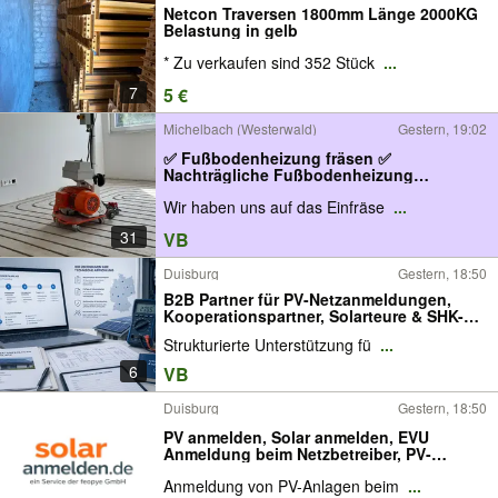
Netcon Traversen 1800mm Länge 2000KG
Belastung in gelb
* Zu verkaufen sind 352 Stück
...
7
5 €
Michelbach (Westerwald)
Gestern, 19:02
✅ Fußbodenheizung fräsen ✅
Nachträgliche Fußbodenheizung
einfräsen ✅ Fußbodenheizung
Wir haben uns auf das Einfräse
...
nachrüsten
31
VB
Duisburg
Gestern, 18:50
B2B Partner für PV-Netzanmeldungen,
Kooperationspartner, Solarteure & SHK-
Betriebe, Netzbetreiber-Kommunikation,
Strukturierte Unterstützung fü
...
PV-Anmeldeservice, bundesweite
Abwicklung
6
VB
Duisburg
Gestern, 18:50
PV anmelden, Solar anmelden, EVU
Anmeldung beim Netzbetreiber, PV-
Anmeldeservice, bundesweite PV
Anmeldung von PV-Anlagen beim
...
Anmeldung, Photovoltaik anmelden,