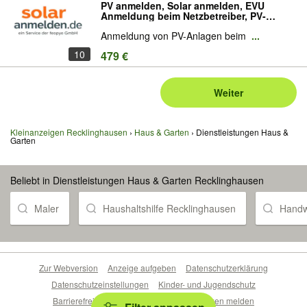
PV anmelden, Solar anmelden, EVU
Anmeldung beim Netzbetreiber, PV-
Anmeldeservice, bundesweite PV
Anmeldung von PV-Anlagen beim
...
Anmeldung, Photovoltaik anmelden,
Speicher anmelden, Wallbox anmelden,
10
479 €
Wärmepumpe anmelden
Weiter
Kleinanzeigen Recklinghausen
Haus & Garten
Dienstleistungen Haus &
Garten
Beliebt in Dienstleistungen Haus & Garten Recklinghausen
Maler
Haushaltshilfe Recklinghausen
Handw
Zur Webversion
Anzeige aufgeben
Datenschutzerklärung
Datenschutzeinstellungen
Kinder- und Jugendschutz
Barrierefreiheitserklärung
Sicherheitslücken melden