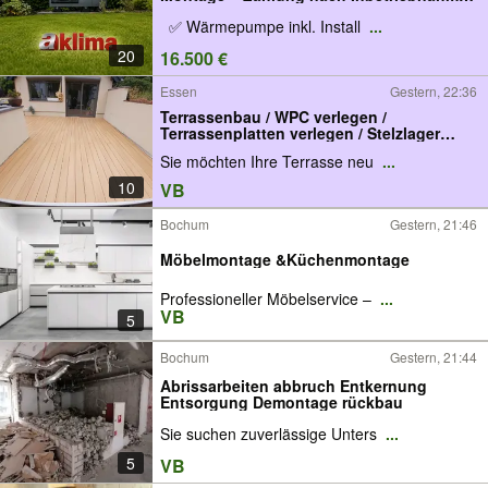
Wärmepumpe, R290, R32, Förderung bis
️ ️ ✅ Wärmepumpe inkl. Install
...
70%, Heizung + Warmwasser
20
16.500 €
Essen
Gestern, 22:36
Terrassenbau / WPC verlegen /
Terrassenplatten verlegen / Stelzlager
verlegen / Garten / Terrassenfliesen
Sie möchten Ihre Terrasse neu
...
verlegen / Gartenausbau
10
VB
Bochum
Gestern, 21:46
Möbelmontage &Küchenmontage
Professioneller Möbelservice –
...
VB
5
Bochum
Gestern, 21:44
Abrissarbeiten abbruch Entkernung
Entsorgung Demontage rückbau
Sie suchen zuverlässige Unters
...
5
VB