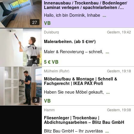
Innenausbau / Trockenbau / Bodenleger/
Laminat verlegen / spachtelarbeiten /
vorsatzschalen / Renovierung / Decke
Hallo, ich bin Dominik, Inhabe
...
abhängen / Vinyl verlegen / Tapezieren /
Streichen / Türen einbau / Zargen
27
VB
einbauen
Duisburg
Gestern, 19:42
Malerarbeiten. (ab 5 €/m²)
Maler & Renovierung – schnell,
...
4
5 € VB
Mülheim (Ruhr)
Gestern, 19:18
Möbelaufbau & Montage | Schnell &
Fachgerecht | IKEA PAX Profi
Haben Sie neue Möbel gekauft,
...
9
VB
Hamm
Gestern, 19:08
Fliesenleger | Trockenbau |
Abdichtungsarbeiten – Blitz Bau GmbH
Blitz Bau GmbH – Ihr zuverläss
...