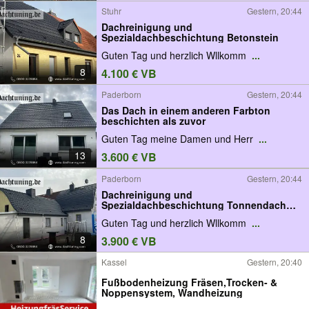
Stuhr
Gestern, 20:44
Dachreinigung und
Spezialdachbeschichtung Betonstein
Guten Tag und herzlich Wllkomm
...
8
4.100 € VB
Paderborn
Gestern, 20:44
Das Dach in einem anderen Farbton
beschichten als zuvor
Guten Tag meine Damen und Herr
...
13
3.600 € VB
Paderborn
Gestern, 20:44
Dachreinigung und
Spezialdachbeschichtung Tonnendach
Betonstein
Guten Tag und herzlich Wllkomm
...
8
3.900 € VB
Kassel
Gestern, 20:40
Fußbodenheizung Fräsen,Trocken- &
Noppensystem, Wandheizung