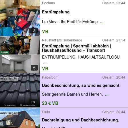
Bochum
Gestern, 21:44
Entrümpelung
LuxMov – Ihr Profi für Entrümp
...
13
VB
Neustadt am Rübenberge
Gestern, 21:14
Entrümpelung | Sperrmüll abholen |
Haushaltsauflösung + Transport
ENTRÜMPELUNG, HAUSHALTSAUFLÖSU
...
5
VB
Paderborn
Gestern, 20:44
Dachbeschichtung, so wird es gemacht.
Sehr geehrte Damen und Herren,
...
17
23 € VB
Stuhr
Gestern, 20:44
Dachreinigung und Dachbeschichtung.