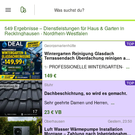
Start
549 Ergebnisse –
Dienstleistungen für Haus & Garten in
Recklinghausen - Nordrhein-Westfalen
Merkliste
Georgsmarienhütte
Wintergarten Reinigung Glasdach
Nachrichten
Terrassendach Überdachung reinigen ab
149,99 €
✨ PROFESSIONELLE WINTERGARTEN-
...
Anzeige aufgeben
149 €
Stuhr
Dachbeschichtung, so wird es gemacht.
Sehr geehrte Damen und Herren,
...
17
23 € VB
Oberhausen
Gestern, 23:50
Luft Wasser Wärmepumpe Installation
Montage – Zahlung nach Inbetriebnahme,