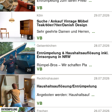
Entrümpelung zum fairen Preis!
...
2
VB
Köln
29.07.2026
Suche / Ankauf Vintage Möbel
Teak/60er/70er/Danish Design
Sehr geehrte Damen und Herren,
...
4
VB
Gelsenkirchen
28.07.2026
Entrümpelung & Haushaltsauflösung inkl.
Entsorgung in NRW
Rümpel-Bros – Wir schaffen Pla
...
VB
20
Recklinghausen
28.07.2026
Haushaltsauflösung/Entrümpelung
Angeboten werden: Haushaltsauf
...
VB
Frechen
26.07.2026