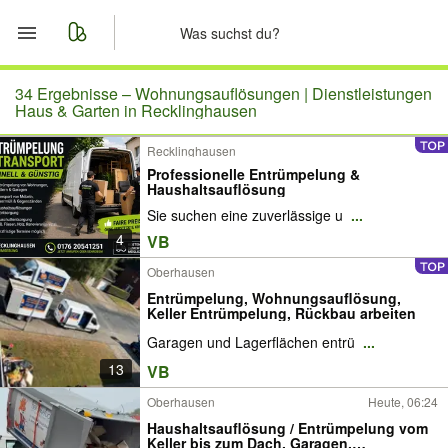
Start
34 Ergebnisse –
Wohnungsauflösungen | Dienstleistungen
Haus & Garten in Recklinghausen
Merkliste
Recklinghausen
Professionelle Entrümpelung &
Nachrichten
Haushaltsauflösung
Sie suchen eine zuverlässige u
...
Anzeige aufgeben
4
VB
Oberhausen
Entrümpelung, Wohnungsauflösung,
Keller Entrümpelung, Rückbau arbeiten
Garagen und Lagerflächen entrü
...
13
VB
Oberhausen
Heute, 06:24
Haushaltsauflösung / Entrümpelung vom
Keller bis zum Dach, Garagen,