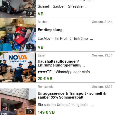
Garagen,Keller usw.
Schnell - Sauber - Stressfrei
...
16
VB
Bochum
Gestern, 21:44
Entrümpelung
LuxMov – Ihr Profi für Entrümp
...
13
VB
Essen
Gestern, 13:54
Haushaltsauflösungen/
Entrümpelung/Sperrmüll/
Entsorgung/Keller/Schrott Abholung
☎️☎️☎️TEL: WhatsApp oder einfa
...
20 € VB
Remscheid
Gestern, 12:32
Umzugsservice & Transport - schnell &
sauber 35% Sommerrabatt
Sie suchen Unterstützung bei e
...
12
149 € VB