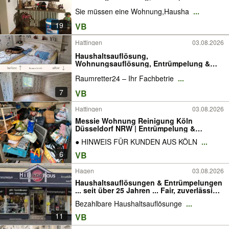
Sie müssen eine Wohnung,Hausha
...
19
VB
Hattingen
03.08.2026
Haushaltsauflösung,
Wohnungsauflösung, Entrümpelung &
Entsorgung mit Wertanrechnung
​Raumretter24 – Ihr Fachbetrie
...
7
VB
Hattingen
03.08.2026
Messie Wohnung Reinigung Köln
Düsseldorf NRW | Entrümpelung &
Wohnungsauflösung bei extremer
​● HINWEIS FÜR KUNDEN AUS KÖLN
...
Vermüllung | Medizinische Desinfektion
nach RKI | Tatortreinigung
6
VB
Haushaltsauflösung | Zertifiziert
Hagen
03.08.2026
Haushaltsauflösungen & Entrümpelungen
... seit über 25 Jahren ... Fair, zuverlässig
& kompetent ... unverbindliche 100%
Bezahlbare Haushaltsauflösunge
...
kostenfreie Beratung vor Ort ...
bezahlbarer Service nach Maß!
11
VB