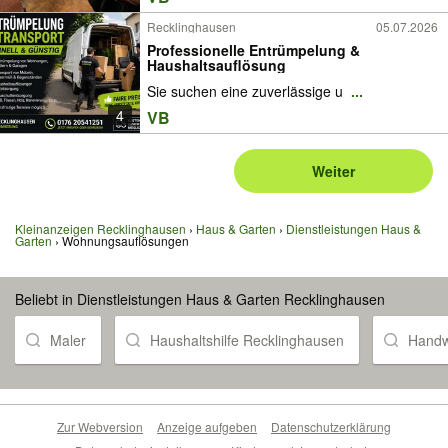
Recklinghausen
05.07.2026
Professionelle Entrümpelung &
Haushaltsauflösung
Sie suchen eine zuverlässige u
...
4
VB
Weiter
Kleinanzeigen Recklinghausen
Haus & Garten
Dienstleistungen Haus &
Garten
Wohnungsauflösungen
Beliebt in Dienstleistungen Haus & Garten Recklinghausen
Maler
Haushaltshilfe Recklinghausen
Handw
Zur Webversion
Anzeige aufgeben
Datenschutzerklärung