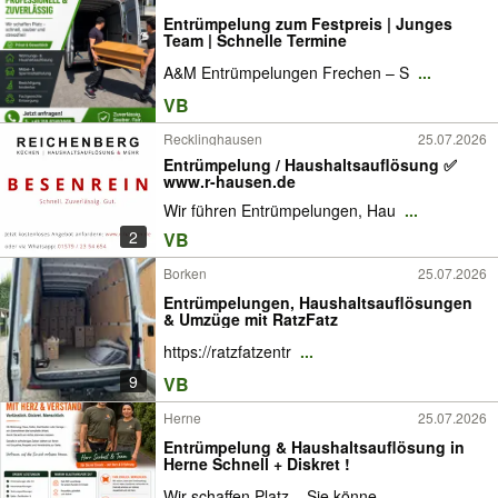
Entrümpelung zum Festpreis | Junges
Team | Schnelle Termine
A&M Entrümpelungen Frechen – S
...
VB
Recklinghausen
25.07.2026
Entrümpelung / Haushaltsauflösung ✅
www.r-hausen.de
Wir führen Entrümpelungen, Hau
...
2
VB
Borken
25.07.2026
Entrümpelungen, Haushaltsauflösungen
& Umzüge mit RatzFatz
https://ratzfatzentr
...
9
VB
Herne
25.07.2026
Entrümpelung & Haushaltsauflösung in
Herne Schnell + Diskret !
Wir schaffen Platz – Sie könne
...