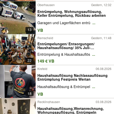
Oberhausen
Gestern, 12:32
Entrümpelung, Wohnungsauflösung,
Keller Entrümpelung, Rückbau arbeiten
Garagen und Lagerflächen entrü
...
13
VB
Remscheid
Gestern, 11:48
Entrümpelungen/ Entsorgungen/
Haushaltsauflösung/ 35% Juli-
Aktionsrabatt/ fair-schnell
Entrümpelung & Haushaltsauflös
...
22
149 € VB
Krefeld
06.08.2026
Haushaltsauflösung Nachlassauflösung
Entrümplung Festpreis Wertan
Haushaltsauflösung & Entrümpel
...
18
VB
Recklinghausen
03.08.2026
Haushaltsauflösung,Wertanrechnung,
Wohnungsauflösung, Entrümpeln