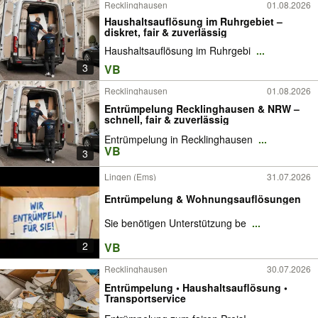
Recklinghausen
01.08.2026
Haushaltsauflösung im Ruhrgebiet –
diskret, fair & zuverlässig
Haushaltsauflösung im Ruhrgebi
...
3
VB
Recklinghausen
01.08.2026
Entrümpelung Recklinghausen & NRW –
schnell, fair & zuverlässig
Entrümpelung in Recklinghausen
...
VB
3
Lingen (Ems)
31.07.2026
Entrümpelung & Wohnungsauflösungen
Sie benötigen Unterstützung be
...
2
VB
Recklinghausen
30.07.2026
Entrümpelung • Haushaltsauflösung •
Transportservice