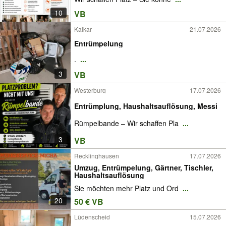
10
VB
Kalkar
21.07.2026
Entrümpelung
.
...
3
VB
Westerburg
17.07.2026
Entrümplung, Haushaltsauflösung, Messi
Rümpelbande – Wir schaffen Pla
...
3
VB
Recklinghausen
17.07.2026
Umzug, Entrümpelung, Gärtner, Tischler,
Haushaltsauflösung
Sie möchten mehr Platz und Ord
...
20
50 € VB
Lüdenscheid
15.07.2026