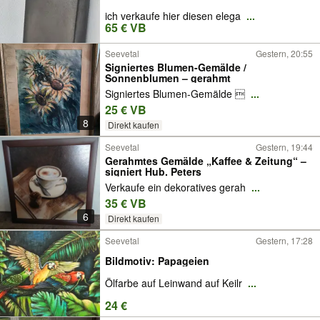
ich verkaufe hier diesen elega
...
65 € VB
Seevetal
Gestern, 20:55
Signiertes Blumen-Gemälde /
Sonnenblumen – gerahmt
Signiertes Blumen-Gemälde 
...
25 € VB
8
Direkt kaufen
Seevetal
Gestern, 19:44
Gerahmtes Gemälde „Kaffee & Zeitung“ –
signiert Hub. Peters
Verkaufe ein dekoratives gerah
...
35 € VB
6
Direkt kaufen
Seevetal
Gestern, 17:28
Bildmotiv: Papageien
Ölfarbe auf Leinwand auf Keilr
...
24 €