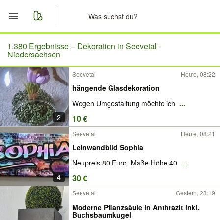
Start
1.380 Ergebnisse –
Dekoration in Seevetal -
Niedersachsen
Merkliste
Seevetal
Heute, 08:22
hängende Glasdekoration
Nachrichten
Wegen Umgestaltung möchte ich
...
Anzeige aufgeben
2
10 €
Seevetal
Heute, 08:21
Leinwandbild Sophia
Neupreis 80 Euro, Maße Höhe 40
...
4
30 €
Seevetal
Gestern, 23:19
Moderne Pflanzsäule in Anthrazit inkl.
Buchsbaumkugel