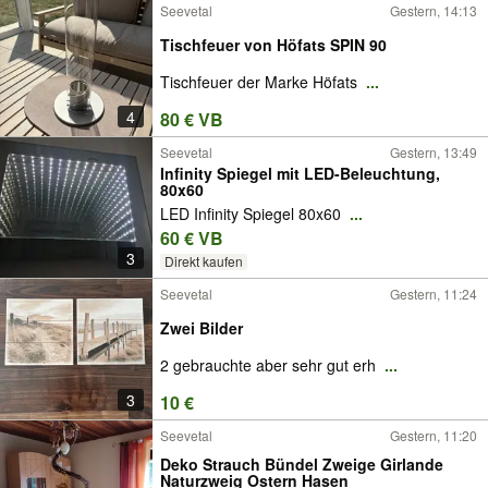
Seevetal
Gestern, 14:13
Tischfeuer von Höfats SPIN 90
Tischfeuer der Marke Höfats
...
4
80 € VB
Seevetal
Gestern, 13:49
Infinity Spiegel mit LED-Beleuchtung,
80x60
LED Infinity Spiegel 80x60
...
60 € VB
3
Direkt kaufen
Seevetal
Gestern, 11:24
Zwei Bilder
2 gebrauchte aber sehr gut erh
...
3
10 €
Seevetal
Gestern, 11:20
Deko Strauch Bündel Zweige Girlande
Naturzweig Ostern Hasen