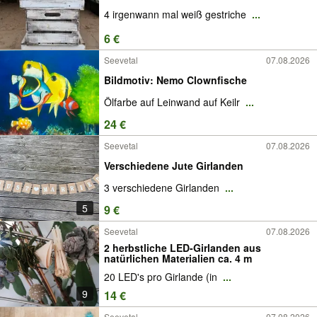
4 irgenwann mal weiß gestriche
...
6 €
Seevetal
07.08.2026
Bildmotiv: Nemo Clownfische
Ölfarbe auf Leinwand auf Keilr
...
24 €
Seevetal
07.08.2026
Verschiedene Jute Girlanden
3 verschiedene Girlanden
...
5
9 €
Seevetal
07.08.2026
2 herbstliche LED-Girlanden aus
natürlichen Materialien ca. 4 m
20 LED's pro Girlande (in
...
9
14 €
Seevetal
07.08.2026