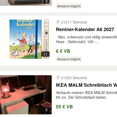
3
Versand möglich
21217 Seevetal
Rentner-Kalender A6 2027
- Neu, unbenutzt und völlig einwandf
Heye - Seitenzahl: 160 -...
6 € VB
11
Versand möglich
21220 Seevetal
IKEA MALM Schreibtisch We
Verkaufe meinen IKEA MALM Schreib
65 cm. Der Schreibtisch bietet...
55 € VB
5