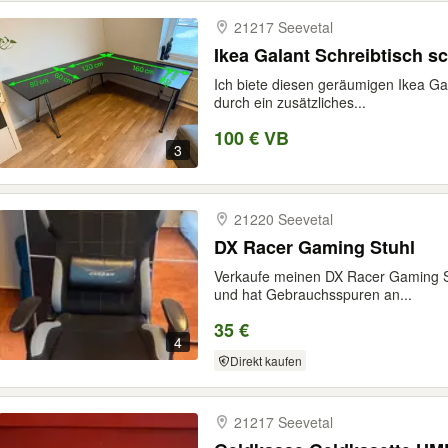
21217 Seevetal
Ikea Galant Schreibtisch s
Ich biete diesen geräumigen Ikea Gal
durch ein zusätzliches...
100 € VB
3
21220 Seevetal
DX Racer Gaming Stuhl
Verkaufe meinen DX Racer Gaming Stu
und hat Gebrauchsspuren an...
35 €
4
Direkt kaufen
21217 Seevetal