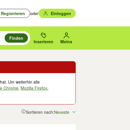
Registrieren
oder
Einloggen
Finden
en durchsuchen und mit Eingabetaste auswählen.
n um zu suchen, oder Vorschläge mit den Pfeiltasten nach oben/unten
des gewählten Orts oder PLZ.
Inserieren
Meins
hat. Um weiterhin alle
le Chrome
,
Mozilla Firefox
,
Sortieren nach:
Neueste