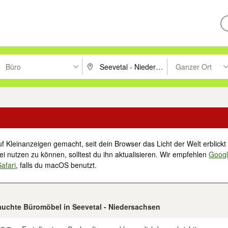
Büro
Ganzer Ort
ken um zu suchen, oder Vorschläge mit den Pfeiltasten nach oben/unt
PLZ oder Ort eingeben. Eingabetaste drücke
Suche im Umkreis 
f Kleinanzeigen gemacht, seit dein Browser das Licht der Welt erblickt 
i nutzen zu können, solltest du ihn aktualisieren. Wir empfehlen
Goog
Safari
, falls du macOS benutzt.
rauchte Büromöbel in Seevetal - Niedersachsen