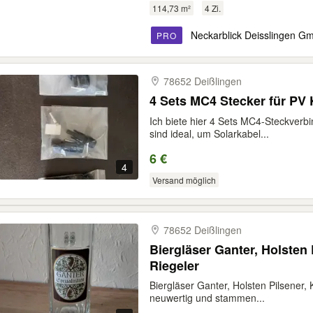
114,73 m²
4 Zi.
Neckarblick Deisslingen G
PRO
78652 Deißlingen
4 Sets MC4 Stecker für PV 
Ich biete hier 4 Sets MC4-Steckverbi
sind ideal, um Solarkabel...
6 €
4
Versand möglich
78652 Deißlingen
Biergläser Ganter, Holsten 
Riegeler
Biergläser Ganter, Holsten Pilsener, 
neuwertig und stammen...