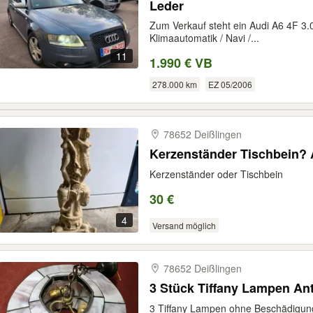
Leder
Zum Verkauf steht ein Audi A6 4F 3
Klimaautomatik / Navi /...
11
1.990 € VB
278.000 km
EZ 05/2006
78652 Deißlingen
Kerzenständer Tischbein? A
Kerzenständer oder Tischbein
30 €
4
Versand möglich
78652 Deißlingen
3 Stück Tiffany Lampen An
3 Tiffany Lampen ohne Beschädigun