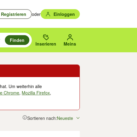
Registrieren
oder
Einloggen
Finden
en durchsuchen und mit Eingabetaste auswählen.
n um zu suchen, oder Vorschläge mit den Pfeiltasten nach oben/unten
des gewählten Orts oder PLZ.
Inserieren
Meins
hat. Um weiterhin alle
le Chrome
,
Mozilla Firefox
,
Sortieren nach:
Neueste