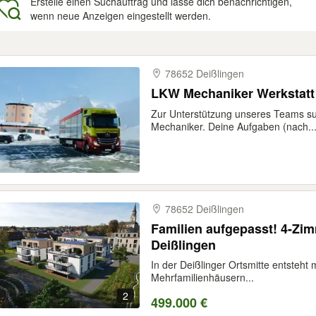
Erstelle einen Suchauftrag und lasse dich benachrichtigen,
wenn neue Anzeigen eingestellt werden.
gebnisse
78652 Deißlingen
LKW Mechaniker Werkstatt /
Zur Unterstützung unseres Teams su
Mechaniker. Deine Aufgaben (nach..
78652 Deißlingen
Familien aufgepasst! 4-Z
Deißlingen
In der Deißlinger Ortsmitte entsteht
Mehrfamilienhäusern...
2
499.000 €