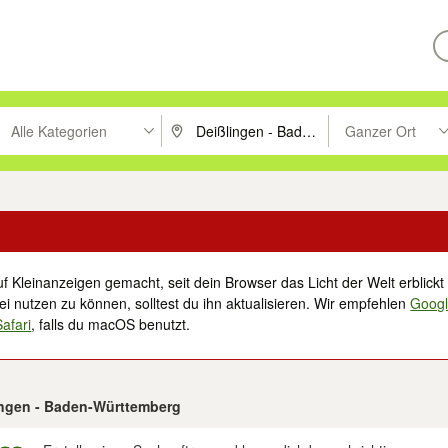
Alle Kategorien
Ganzer Ort
ken um zu suchen, oder Vorschläge mit den Pfeiltasten nach oben/unt
PLZ oder Ort eingeben. Eingabetaste drücke
Suche im Umkreis 
f Kleinanzeigen gemacht, seit dein Browser das Licht der Welt erblickt 
i nutzen zu können, solltest du ihn aktualisieren. Wir empfehlen
Goog
Safari
, falls du macOS benutzt.
lingen - Baden-Württemberg