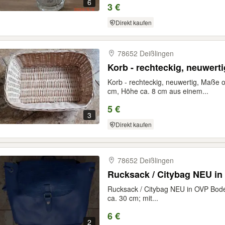
6
3 €
Direkt kaufen
78652 Deißlingen
Korb - rechteckig, neuwert
Korb - rechteckig, neuwertig, Maße 
cm, Höhe ca. 8 cm aus einem...
5 €
3
Direkt kaufen
78652 Deißlingen
Rucksack / Citybag NEU in
Rucksack / Citybag NEU in OVP Bod
ca. 30 cm; mit...
6 €
2