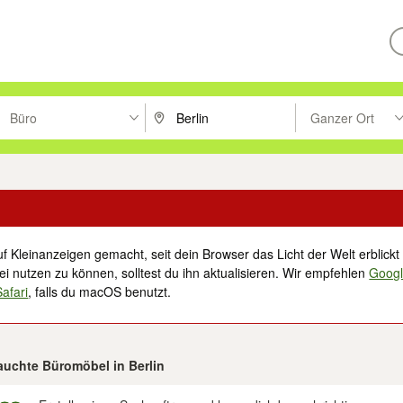
Büro
Ganzer Ort
ken um zu suchen, oder Vorschläge mit den Pfeiltasten nach oben/unt
PLZ oder Ort eingeben. Eingabetaste drücke
Suche im Umkreis 
f Kleinanzeigen gemacht, seit dein Browser das Licht der Welt erblickt 
i nutzen zu können, solltest du ihn aktualisieren. Wir empfehlen
Goog
Safari
, falls du macOS benutzt.
rauchte Büromöbel in Berlin