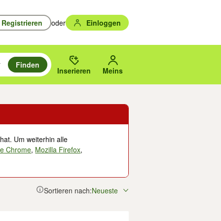
Registrieren
oder
Einloggen
Finden
en durchsuchen und mit Eingabetaste auswählen.
n um zu suchen, oder Vorschläge mit den Pfeiltasten nach oben/unten
des gewählten Orts oder PLZ.
Inserieren
Meins
hat. Um weiterhin alle
le Chrome
,
Mozilla Firefox
,
Sortieren nach:
Neueste