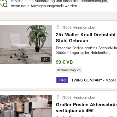
Erstelle einen Suchauftrag und lasse dich benachrichtigen,
wenn neue Anzeigen eingestellt werden.
gebnisse
13509 Reinickendorf
25x Walter Knoll Drehstuhl
Stuhl Gebrauc
Entdecke Berlins größtes Second-
2000m² Lager voller Hotelmöbel,...
20
99 € VB
Versand möglich
TWINS COMPANY - Möbel m
PRO
13509 Reinickendorf
Großer Posten Aktenschrän
verfügbar ab 49€