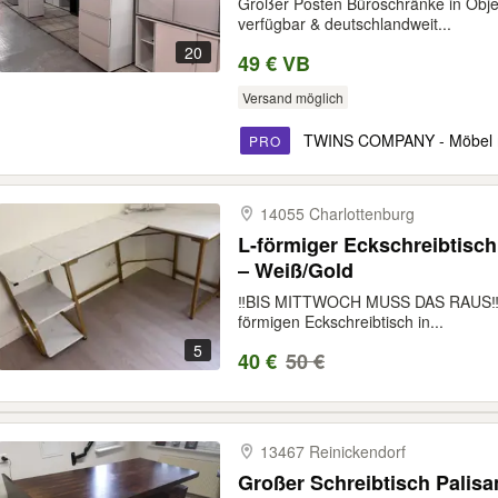
Großer Posten Büroschränke in Objekt
verfügbar & deutschlandweit...
20
49 € VB
Versand möglich
TWINS COMPANY - Möbel m
PRO
14055 Charlottenburg
L-förmiger Eckschreibtisch
– Weiß/Gold
‼️BIS MITTWOCH MUSS DAS RAUS‼️ I
förmigen Eckschreibtisch in...
5
40 €
50 €
13467 Reinickendorf
Großer Schreibtisch Palis