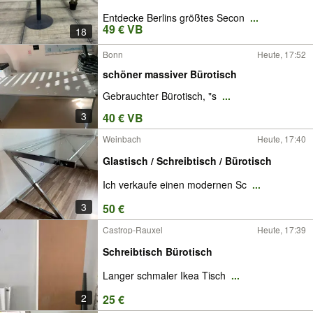
Entdecke Berlins größtes Secon
...
49 € VB
18
Bonn
Heute, 17:52
schöner massiver Bürotisch
Gebrauchter Bürotisch, "s
...
3
40 € VB
Weinbach
Heute, 17:40
Glastisch / Schreibtisch / Bürotisch
Ich verkaufe einen modernen Sc
...
3
50 €
Castrop-Rauxel
Heute, 17:39
Schreibtisch Bürotisch
Langer schmaler Ikea Tisch
...
2
25 €