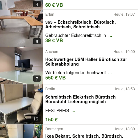
4
60 € VB
Erfurt
Heute, 19:07
363 – Eckschreibtisch, Bürotisch,
Arbeitstisch, Schreibtisch
Gebrauchter Eckschreibtisch in
...
39 € VB
9
Aachen
Heute, 19:00
Hochwertiger USM Haller Bürotisch zur
Selbstabholung
Wir bieten folgenden hochwerti
...
550 € VB
7
Berlin
Heute, 18:53
Schreibtisch Elektrisch Bürotisch
Bürostuhl Lieferung möglich
FESTPREIS
...
16
150 €
Dormagen
Heute, 18:39
Ikea Bekant, Schreibtisch, Bürotisch,