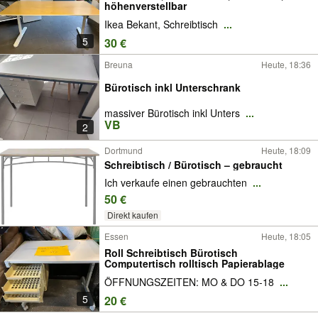
höhenverstellbar
Ikea Bekant, Schreibtisch
...
5
30 €
Breuna
Heute, 18:36
Bürotisch inkl Unterschrank
massiver Bürotisch inkl Unters
...
VB
2
Dortmund
Heute, 18:09
Schreibtisch / Bürotisch – gebraucht
Ich verkaufe einen gebrauchten
...
50 €
Direkt kaufen
Essen
Heute, 18:05
Roll Schreibtisch Bürotisch
Computertisch rolltisch Papierablage
ÖFFNUNGSZEITEN: MO & DO 15-18
...
5
20 €