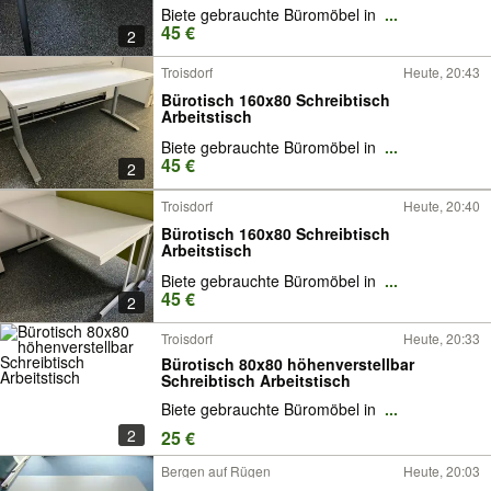
Biete gebrauchte Büromöbel in
...
45 €
2
Troisdorf
Heute, 20:43
Bürotisch 160x80 Schreibtisch
Arbeitstisch
Biete gebrauchte Büromöbel in
...
45 €
2
Troisdorf
Heute, 20:40
Bürotisch 160x80 Schreibtisch
Arbeitstisch
Biete gebrauchte Büromöbel in
...
45 €
2
Troisdorf
Heute, 20:33
Bürotisch 80x80 höhenverstellbar
Schreibtisch Arbeitstisch
Biete gebrauchte Büromöbel in
...
2
25 €
Bergen auf Rügen
Heute, 20:03