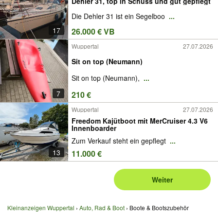
Dehler 31, top in Schuss und gut gepflegt
Die Dehler 31 ist ein Segelboo
...
17
26.000 € VB
Wuppertal
27.07.2026
Sit on top (Neumann)
Sit on top (Neumann),
...
7
210 €
Wuppertal
27.07.2026
Freedom Kajütboot mit MerCruiser 4.3 V6
Innenboarder
Zum Verkauf steht ein gepflegt
...
13
11.000 €
Weiter
Kleinanzeigen Wuppertal
Auto, Rad & Boot
Boote & Bootszubehör