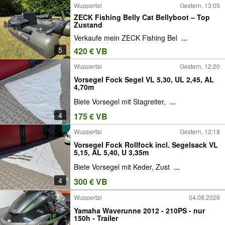
Wuppertal
Gestern, 13:05
ZECK Fishing Belly Cat Bellyboot – Top
Zustand
Verkaufe mein ZECK Fishing Bel
...
5
420 € VB
Wuppertal
Gestern, 12:20
Vorsegel Fock Segel VL 5,30, UL 2,45, AL
4,70m
Biete Vorsegel mit Stagreiter,
...
4
175 € VB
Wuppertal
Gestern, 12:18
Vorsegel Fock Rollfock incl. Segelsack VL
5,15, AL 5,40, U 3,35m
Biete Vorsegel mit Keder, Zust
...
4
300 € VB
Wuppertal
04.08.2026
Yamaha Waverunne 2012 - 210PS - nur
150h - Trailer