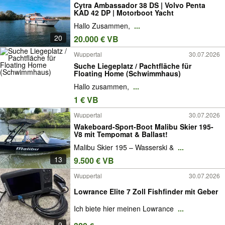
Cytra Ambassador 38 DS | Volvo Penta
KAD 42 DP | Motorboot Yacht
Hallo Zusammen,
...
20
20.000 € VB
Wuppertal
30.07.2026
Suche Liegeplatz / Pachtfläche für
Floating Home (Schwimmhaus)
Hallo zusammen,
...
1 € VB
Wuppertal
30.07.2026
Wakeboard-Sport-Boot Malibu Skier 195-
V8 mit Tempomat & Ballast!
Malibu Skier 195 – Wasserski &
...
13
9.500 € VB
Wuppertal
30.07.2026
Lowrance Elite 7 Zoll Fishfinder mit Geber
Ich biete hier meinen Lowrance
...
9