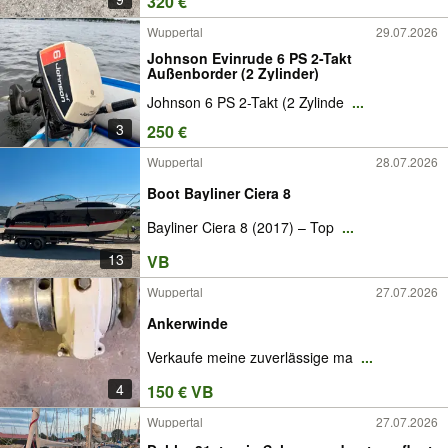
320 €
Wuppertal
29.07.2026
Johnson Evinrude 6 PS 2-Takt
Außenborder (2 Zylinder)
Johnson 6 PS 2-Takt (2 Zylinde
...
3
250 €
Wuppertal
28.07.2026
Boot Bayliner Ciera 8
Bayliner Ciera 8 (2017) – Top
...
13
VB
Wuppertal
27.07.2026
Ankerwinde
Verkaufe meine zuverlässige ma
...
4
150 € VB
Wuppertal
27.07.2026