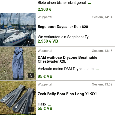
Biete einen bisher nicht genut
...
2.300 €
Wuppertal
Gestern, 14:34
Segelboot Daysailer Kelt 620
Wir verkaufen ein Segelboot Ty
...
2.950 € VB
17
Wuppertal
Gestern, 13:15
DAM wathose Dryzone Breathable
Chestwader XXL
Verkaufe meine DAM Dryzone atm
...
3
85 € VB
Wuppertal
Gestern, 13:09
Zeck Belly Boat Fins Long XL/XXL
Hallo
...
55 € VB
4