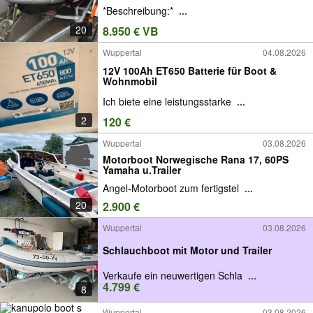
*Beschreibung:*
...
20
8.950 € VB
Wuppertal
04.08.2026
12V 100Ah ET650 Batterie für Boot &
Wohnmobil
Ich biete eine leistungsstarke
...
2
120 €
Wuppertal
03.08.2026
Motorboot Norwegische Rana 17, 60PS
Yamaha u.Trailer
Angel-Motorboot zum fertigstel
...
20
2.900 €
Wuppertal
03.08.2026
Schlauchboot mit Motor und Trailer
Verkaufe ein neuwertigen Schla
...
4.799 €
8
Wuppertal
03.08.2026