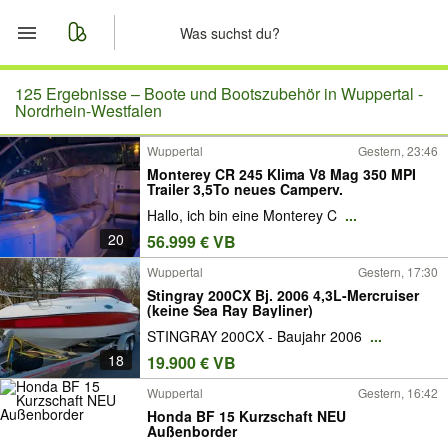
Start
125 Ergebnisse –
Boote und Bootszubehör in Wuppertal -
Nordrhein-Westfalen
Merkliste
Wuppertal
Gestern, 23:46
Monterey CR 245 Klima V8 Mag 350 MPI
Nachrichten
Trailer 3,5To neues Camperv.
Hallo, ich bin eine Monterey C
...
Anzeige aufgeben
20
56.999 € VB
Wuppertal
Gestern, 17:30
Stingray 200CX Bj. 2006 4,3L-Mercruiser
(keine Sea Ray Bayliner)
STINGRAY 200CX - Baujahr 2006
...
18
19.900 € VB
Wuppertal
Gestern, 16:42
Honda BF 15 Kurzschaft NEU
Außenborder