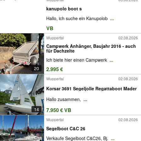
kanupolo boot s
Hallo, ich suche ein Kanupolob
...
VB
Wuppertal
02.08.2026
Campwerk Anhänger, Baujahr 2016 - auch
für Dachzelte
Ich biete hier einen Campwerk
...
20
2.995 €
Wuppertal
02.08.2026
Korsar 3691 Segeljolle Regattaboot Mader
Hallo zusammen,
...
14
7.950 € VB
Wuppertal
02.08.2026
Segelboot C&C 26
Verkaufe Segelboot C&C26, Bj.
...