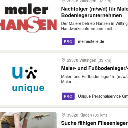
29378 Wittingen (33 km)
Nachfolger (m/w/d) für Male
Bodenlegerunternehmen
Der Malereibetrieb Hansen in Wittinge
Handwerksunternehmen mit...
meinestelle.de
PRO
29378 Wittingen (33 km)
Maler- und Fußbodenleger/-
Maler- und Fußbodenleger/-in (m/w/d
Maler-...
Unique Personalservice G
PRO
39628 Kläden (35 km)
Suche fähigen Fliesenleger