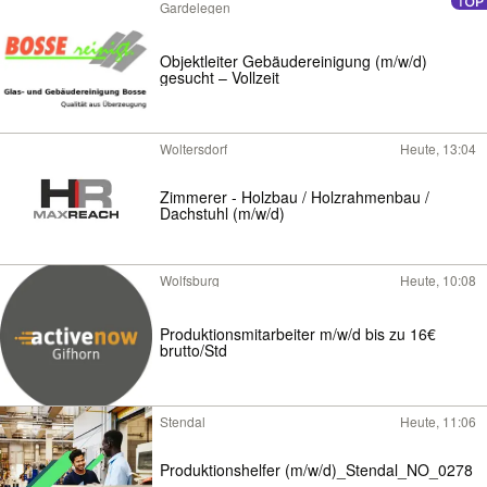
Gardelegen
Objektleiter Gebäudereinigung (m/w/d)
gesucht – Vollzeit
Woltersdorf
Heute, 13:04
Zimmerer - Holzbau / Holzrahmenbau /
Dachstuhl (m/w/d)
Wolfsburg
Heute, 10:08
Produktionsmitarbeiter m/w/d bis zu 16€
brutto/Std
Stendal
Heute, 11:06
Produktionshelfer (m/w/d)_Stendal_NO_0278