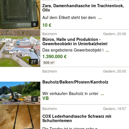
Zara, Damenhandtasche im Trachtenlook,
Oliv
Auf dem Etikett steht bei dem
...
8
10 €
Balzheim
Gestern, 20:06
Büros, Halle und Produktion -
Gewerbeobjekt in Unterbalzheim!
Das angebotene Gewerbeobjekt i
...
1.390.000 €
27
906 m²
Balzheim
Gestern, 20:00
Bauholz/Balken/Pfosten/Kantholz
Wir verkaufen Bauholz in unter
...
VB
6
Balzheim
Gestern, 19:57
COX Lederhandtasche Schwarz mit
Schulterriemen
Die Tasche ist in einem sehr g
...