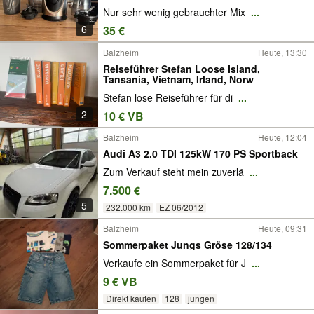
Nur sehr wenig gebrauchter Mix
...
6
35 €
Balzheim
Heute, 13:30
Reiseführer Stefan Loose Island,
Tansania, Vietnam, Irland, Norw
Stefan lose Reiseführer für di
...
2
10 € VB
Balzheim
Heute, 12:04
Audi A3 2.0 TDI 125kW 170 PS Sportback
Zum Verkauf steht mein zuverlä
...
7.500 €
5
232.000 km
EZ 06/2012
Balzheim
Heute, 09:31
Sommerpaket Jungs Gröse 128/134
Verkaufe ein Sommerpaket für J
...
9 € VB
Direkt kaufen
128
jungen