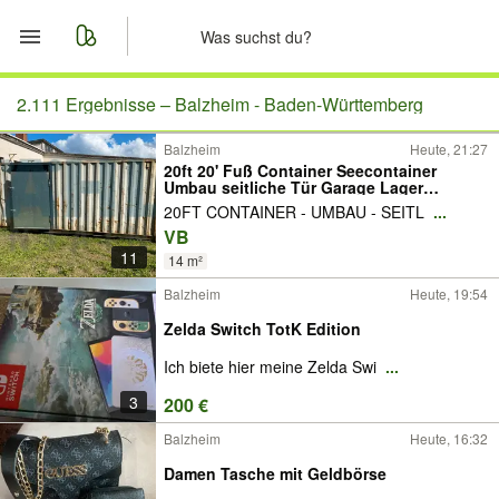
Start
2.111 Ergebnisse –
Balzheim - Baden-Württemberg
Balzheim
Heute, 21:27
Merkliste
20ft 20' Fuß Container Seecontainer
Umbau seitliche Tür Garage Lager
Schuppen Gartenhaus Lagerhaus
Nachrichten
20FT CONTAINER - UMBAU - SEITL
...
Gerätehaus Umbau
VB
11
Anzeige aufgeben
14 m²
Balzheim
Heute, 19:54
Zelda Switch TotK Edition
Ich biete hier meine Zelda Swi
...
3
200 €
Balzheim
Heute, 16:32
Damen Tasche mit Geldbörse