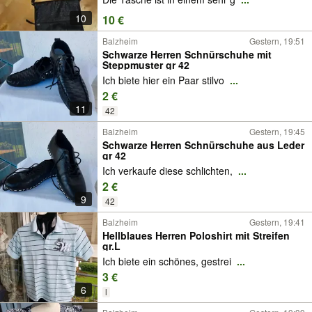
10
10 €
Balzheim
Gestern, 19:51
Schwarze Herren Schnürschuhe mit
Steppmuster gr 42
Ich biete hier ein Paar stilvo
...
2 €
11
42
Balzheim
Gestern, 19:45
Schwarze Herren Schnürschuhe aus Leder
gr 42
Ich verkaufe diese schlichten,
...
2 €
9
42
Balzheim
Gestern, 19:41
Hellblaues Herren Poloshirt mit Streifen
gr.L
Ich biete ein schönes, gestrei
...
3 €
6
l