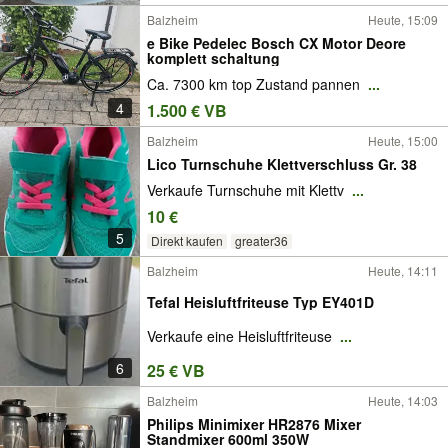
Balzheim
Heute, 15:09
e Bike Pedelec Bosch CX Motor Deore
komplett schaltung
Ca. 7300 km top Zustand pannen
...
4
1.500 € VB
Balzheim
Heute, 15:00
Lico Turnschuhe Klettverschluss Gr. 38
Verkaufe Turnschuhe mit Klettv
...
10 €
5
Direkt kaufen
greater36
Balzheim
Heute, 14:11
Tefal Heisluftfriteuse Typ EY401D
Verkaufe eine Heisluftfriteuse
...
6
25 € VB
Balzheim
Heute, 14:03
Philips Minimixer HR2876 Mixer
Standmixer 600ml 350W