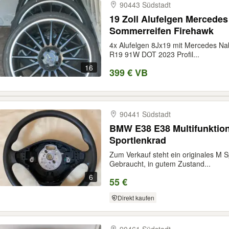
90443 Südstadt
19 Zoll Alufelgen Mercede
Sommerreifen Firehawk
4x Alufelgen 8Jx19 mit Mercedes Na
R19 91W DOT 2023 Profil...
16
399 € VB
90441 Südstadt
BMW E38 E38 Multifunktio
Sportlenkrad
Zum Verkauf steht ein originales M 
Gebraucht, in gutem Zustand...
6
55 €
Direkt kaufen