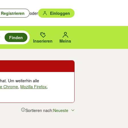
Registrieren
oder
Einloggen
Finden
en durchsuchen und mit Eingabetaste auswählen.
n um zu suchen, oder Vorschläge mit den Pfeiltasten nach oben/unten
des gewählten Orts oder PLZ.
Inserieren
Meins
hat. Um weiterhin alle
le Chrome
,
Mozilla Firefox
,
Sortieren nach:
Neueste