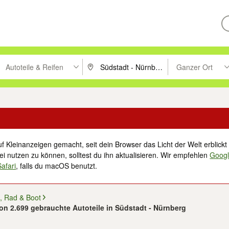
Autoteile & Reifen
Ganzer Ort
ken um zu suchen, oder Vorschläge mit den Pfeiltasten nach oben/unt
PLZ oder Ort eingeben. Eingabetaste drücke
Suche im Umkreis 
f Kleinanzeigen gemacht, seit dein Browser das Licht der Welt erblickt 
i nutzen zu können, solltest du ihn aktualisieren. Wir empfehlen
Goog
Safari
, falls du macOS benutzt.
, Rad & Boot
von 2.699 gebrauchte Autoteile in Südstadt - Nürnberg