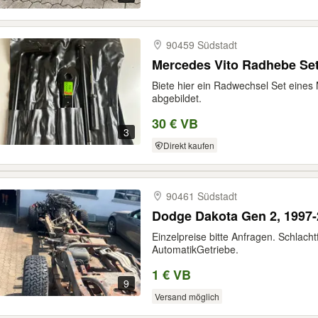
90459 Südstadt
Mercedes Vito Radhebe Se
Biete hier ein Radwechsel Set eines
abgebildet.
30 € VB
3
Direkt kaufen
90461 Südstadt
Dodge Dakota Gen 2, 1997-2
Einzelpreise bitte Anfragen. Schlacht
AutomatikGetriebe.
1 € VB
9
Versand möglich