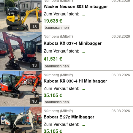
Nürnberg (Mittelfr)
06.08.2026
Wacker Neuson 803 Minibagger
Zum Verkauf steht:
...
19.635 €
13
baumaschinen
Nürnberg (Mittelfr)
06.08.2026
Kubota KX 037-4 Minibagger
Zum Verkauf steht:
...
41.531 €
13
baumaschinen
Nürnberg (Mittelfr)
06.08.2026
Kubota KX 030-4 HI Minibagger
Zum Verkauf steht:
...
35.105 €
10
baumaschinen
Nürnberg (Mittelfr)
06.08.2026
Bobcat E 27z Minibagger
Zum Verkauf steht:
...
35.105 €