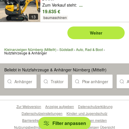
Zum Verkauf steht:
...
19.635 €
13
baumaschinen
Weiter
Kleinanzeigen Nürnberg (Mittelfr)
Südstadt
Auto, Rad & Boot
Nutzfahrzeuge & Anhänger
Beliebt in Nutzfahrzeuge & Anhänger Nürnberg (Mittelfr)
Anhänger
Traktor
Pkw anhänger
A
Zur Webversion
Anzeige aufgeben
Datenschutzerklärung
Datenschutzeinstellungen
Kinder- und Jugendschutz
Barrierefreiheitserklärung
Sicherheitslücken melden
Filter anpassen
Nutzungsbedingungen
Beliebte Suchen
Anzeigen Übersicht