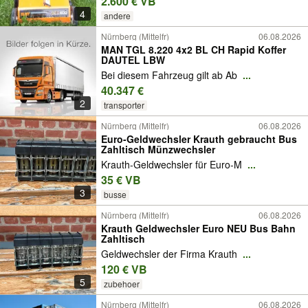
2.600 € VB
4
andere
Nürnberg (Mittelfr)
06.08.2026
MAN TGL 8.220 4x2 BL CH Rapid Koffer
DAUTEL LBW
Bei diesem Fahrzeug gilt ab Ab
...
40.347 €
2
transporter
Nürnberg (Mittelfr)
06.08.2026
Euro-Geldwechsler Krauth gebraucht Bus
Zahltisch Münzwechsler
Krauth-Geldwechsler für Euro-M
...
35 € VB
3
busse
Nürnberg (Mittelfr)
06.08.2026
Krauth Geldwechsler Euro NEU Bus Bahn
Zahltisch
Geldwechsler der Firma Krauth
...
120 € VB
5
zubehoer
Nürnberg (Mittelfr)
06.08.2026