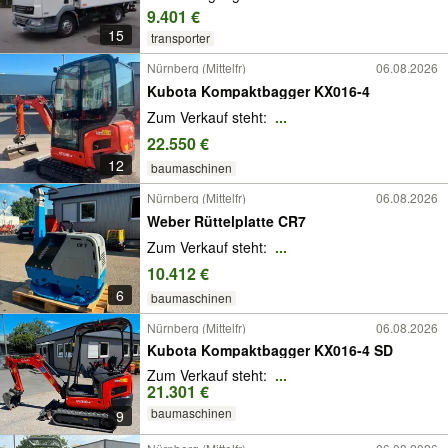
9.401 €
15
transporter
Nürnberg (Mittelfr)
06.08.2026
Kubota Kompaktbagger KX016-4
Zum Verkauf steht:
...
22.550 €
12
baumaschinen
Nürnberg (Mittelfr)
06.08.2026
Weber Rüttelplatte CR7
Zum Verkauf steht:
...
10.412 €
6
baumaschinen
Nürnberg (Mittelfr)
06.08.2026
Kubota Kompaktbagger KX016-4 SD
Zum Verkauf steht:
...
21.301 €
baumaschinen
9