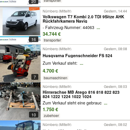
transporter
20
Nürnberg (Mittelfr)
Gestern, 14:44
Volkswagen T7 Kombi 2.0 TDI 9Sitze AHK
Rückfahrkamera Navig
- Fahrzeug-Nummer: 44063
...
34.744 €
16
transporter
Nürnberg (Mittelfr)
Gestern, 08:08
Husqvarna Fugenschneider FS 524
Zum Verkauf steht:
...
4.700 €
7
baumaschinen
Nürnberg (Mittelfr)
Gestern, 08:03
Hinterachse MB Atego 816 818 822 823
824 1222 1224 1022 1024
Zum Verkauf steht eine gebrauc
...
1.750 €
10
zubehoer
Nürnberg (Mittelfr)
Gestern, 08:02