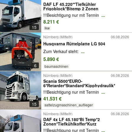
DAF LF 45.220**Tiefkühler
Frigoblock*Bitemp 2 Zonen
!!!Besichtigung nur mit Termin
...
8.211 €
15
lkw
Nürnberg (Mittelfr)
06.08.2026
Husqvarna Rüttelplatte LG 504
Zum Verkauf steht:
...
5.890 €
6
baumaschinen
Nürnberg (Mittelfr)
06.08.2026
Scania S500*EURO-
6*Retarder*Standard*Kipphydraulik*
!!!Besichtigung nur mit Termin
...
41.531 €
15
sattelzugmaschinen_auflieger
Nürnberg (Mittelfr)
06.08.2026
DAF 4x LF 45.180*Bi Temp*2
Zonen*Tiefkühlkoffer*Kurz
!!!Besichtigung nur mit Termin
...