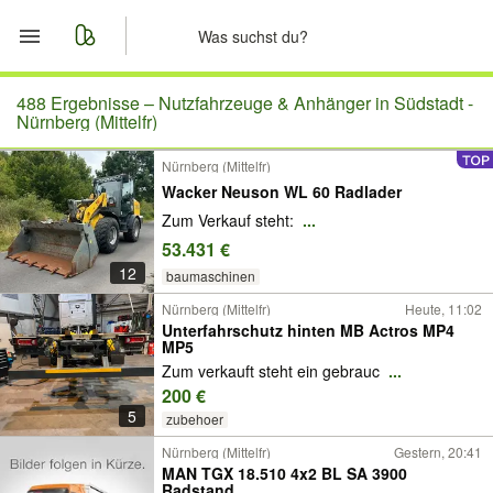
Start
488 Ergebnisse –
Nutzfahrzeuge & Anhänger in Südstadt -
Nürnberg (Mittelfr)
Merkliste
Nürnberg (Mittelfr)
Wacker Neuson WL 60 Radlader
Nachrichten
Zum Verkauf steht:
...
53.431 €
Anzeige aufgeben
12
baumaschinen
Nürnberg (Mittelfr)
Heute, 11:02
Unterfahrschutz hinten MB Actros MP4
MP5
Zum verkauft steht ein gebrauc
...
200 €
5
zubehoer
Nürnberg (Mittelfr)
Gestern, 20:41
MAN TGX 18.510 4x2 BL SA 3900
Radstand