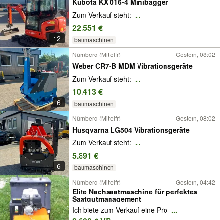
Kubota KX 016-4 Minibagger
Zum Verkauf steht:
...
22.551 €
12
baumaschinen
Nürnberg (Mittelfr)
Gestern, 08:02
Weber CR7-B MDM Vibrationsgeräte
Zum Verkauf steht:
...
10.413 €
6
baumaschinen
Nürnberg (Mittelfr)
Gestern, 08:02
Husqvarna LG504 Vibrationsgeräte
Zum Verkauf steht:
...
5.891 €
6
baumaschinen
Nürnberg (Mittelfr)
Gestern, 04:42
Elite Nachsaatmaschine für perfektes
Saatgutmanagement
Ich biete zum Verkauf eine Pro
...