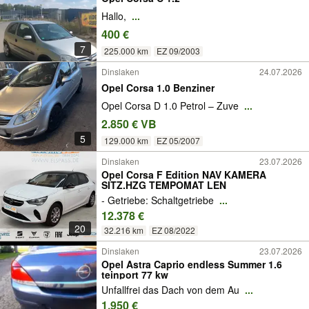
Hallo,
...
400 €
7
225.000 km
EZ 09/2003
Dinslaken
24.07.2026
Opel Corsa 1.0 Benziner
Opel Corsa D 1.0 Petrol – Zuve
...
2.850 € VB
5
129.000 km
EZ 05/2007
Dinslaken
23.07.2026
Opel Corsa F Edition NAV KAMERA
SITZ.HZG TEMPOMAT LEN
- Getriebe: Schaltgetriebe
...
12.378 €
20
32.216 km
EZ 08/2022
Dinslaken
23.07.2026
Opel Astra Caprio endless Summer 1.6
teinport 77 kw
Unfallfrei das Dach von dem Au
...
1.950 €