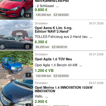
Navi/Kamera/Led/Pdc
- 2 Schlüssel
...
9.800 €
130.000 km
EZ 06/2020
18
Dinslaken
30.07.2026
Opel Astra K Lim. 5-trg.
Edition°NAVI°2.Hand°
TOLLES Fahrzeug aus 2-Hand (wu
...
6.390 €
22
99.255 km
EZ 06/2016
Dinslaken
30.07.2026
Opel Agila 1.0 TÜV Neu
Opel Agila 1.0 Benzin 43 kW
...
1.200 € VB
7
102.000 km
EZ 02/2003
Dinslaken
29.07.2026
Opel Meriva 1.4 INNOVATION 103kW
INNOVATION
Hallo,
...
2.900 €
7