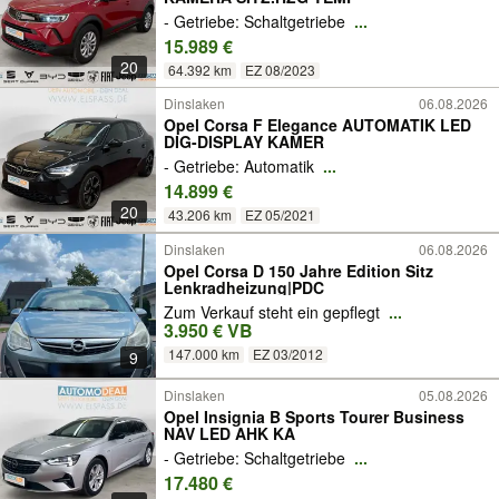
- Getriebe: Schaltgetriebe
...
15.989 €
20
64.392 km
EZ 08/2023
Dinslaken
06.08.2026
Opel Corsa F Elegance AUTOMATIK LED
DIG-DISPLAY KAMER
- Getriebe: Automatik
...
14.899 €
20
43.206 km
EZ 05/2021
Dinslaken
06.08.2026
Opel Corsa D 150 Jahre Edition Sitz
Lenkradheizung|PDC
Zum Verkauf steht ein gepflegt
...
3.950 € VB
147.000 km
EZ 03/2012
9
Dinslaken
05.08.2026
Opel Insignia B Sports Tourer Business
NAV LED AHK KA
- Getriebe: Schaltgetriebe
...
17.480 €