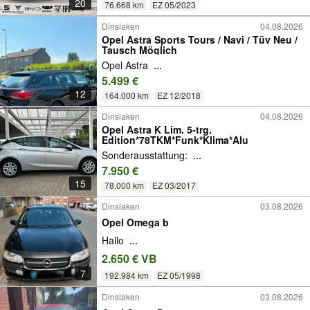
20
76.668 km
EZ 05/2023
Dinslaken
04.08.2026
Opel Astra Sports Tours / Navi / Tüv Neu /
Tausch Möglich
Opel Astra
...
5.499 €
12
164.000 km
EZ 12/2018
Dinslaken
04.08.2026
Opel Astra K Lim. 5-trg.
Edition*78TKM*Funk*Klima*Alu
Sonderausstattung:
...
7.950 €
15
78.000 km
EZ 03/2017
Dinslaken
03.08.2026
Opel Omega b
Hallo
...
2.650 € VB
7
192.984 km
EZ 05/1998
Dinslaken
03.08.2026