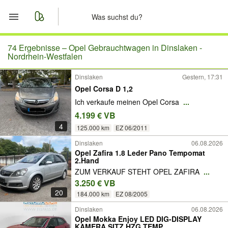
Start
74 Ergebnisse –
Opel Gebrauchtwagen in Dinslaken -
Nordrhein-Westfalen
Merkliste
Dinslaken
Gestern, 17:31
Opel Corsa D 1,2
Nachrichten
Ich verkaufe meinen Opel Corsa
...
4.199 € VB
Anzeige aufgeben
4
125.000 km
EZ 06/2011
Dinslaken
06.08.2026
Opel Zafira 1.8 Leder Pano Tempomat
2.Hand
ZUM VERKAUF STEHT OPEL ZAFIRA
...
3.250 € VB
20
184.000 km
EZ 08/2005
Dinslaken
06.08.2026
Opel Mokka Enjoy LED DIG-DISPLAY
KAMERA SITZ.HZG TEMP