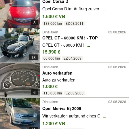
Opel Corsa D
Opel Corsa D im Auftrag zu ver
...
1.600 € VB
3
183.050 km
EZ 08/2011
Dinslaken
03.08.2026
OPEL GT - 66000 KM ! - TOP
OPEL GT - 66000 KM !
...
15.990 €
18
66.000 km
EZ 04/2009
Dinslaken
03.08.2026
Auto verkaufen
Auto zu verkaufen
1.000 €
6
115.050 km
EZ 08/2005
Dinslaken
03.08.2026
Opel Meriva Bj 2009
Wir verkaufen aufgrund eines G
...
1.200 € VB