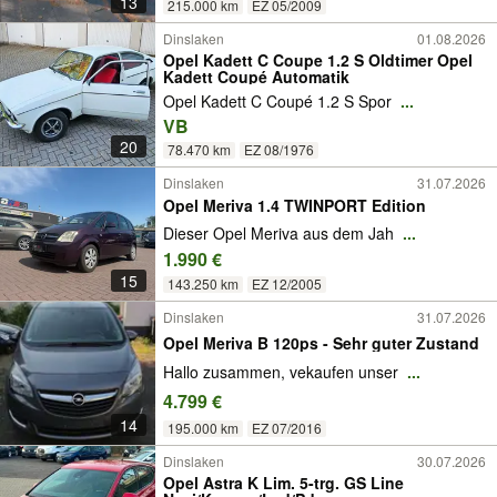
13
215.000 km
EZ 05/2009
Dinslaken
01.08.2026
Opel Kadett C Coupe 1.2 S Oldtimer Opel
Kadett Coupé Automatik
Opel Kadett C Coupé 1.2 S Spor
...
VB
20
78.470 km
EZ 08/1976
Dinslaken
31.07.2026
Opel Meriva 1.4 TWINPORT Edition
Dieser Opel Meriva aus dem Jah
...
1.990 €
15
143.250 km
EZ 12/2005
Dinslaken
31.07.2026
Opel Meriva B 120ps - Sehr guter Zustand
Hallo zusammen, vekaufen unser
...
4.799 €
14
195.000 km
EZ 07/2016
Dinslaken
30.07.2026
Opel Astra K Lim. 5-trg. GS Line