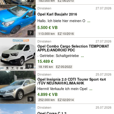
183.000 km
EZ 06/2010
Dinslaken
27.07.2026
Opel Karl Baujahr 2016
Hallo. Ich biete hier meinen O
...
5.500 € VB
7
113.000 km
EZ 10/2016
Dinslaken
27.07.2026
Opel Combo Cargo Selection TEMPOMAT
APPLE/ANDROID PDC
- Getriebe: Schaltgetriebe
...
15.489 €
19
18.195 km
EZ 05/2022
Dinslaken
25.07.2026
Opel Insignia 2.0 CDTI Tourer Sport 4x4
/TÜV NEU/NAVI/KLIMA/AHK
Hiermit Verkaufe ich mein Opel
...
4.899 € VB
9
252.000 km
EZ 02/2014
Dinslaken
25.07.2026
Opel Corsa C 1.2