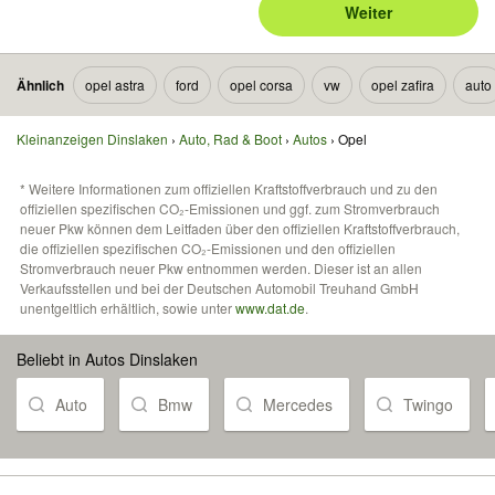
Weiter
Ähnlich
opel astra
ford
opel corsa
vw
opel zafira
auto
Kleinanzeigen Dinslaken
Auto, Rad & Boot
Autos
Opel
* Weitere Informationen zum offiziellen Kraftstoffverbrauch und zu den
offiziellen spezifischen CO₂-Emissionen und ggf. zum Stromverbrauch
neuer Pkw können dem Leitfaden über den offiziellen Kraftstoffverbrauch,
die offiziellen spezifischen CO₂-Emissionen und den offiziellen
Stromverbrauch neuer Pkw entnommen werden. Dieser ist an allen
Verkaufsstellen und bei der Deutschen Automobil Treuhand GmbH
unentgeltlich erhältlich, sowie unter
www.dat.de
.
Beliebt in Autos Dinslaken
Auto
Bmw
Mercedes
Twingo