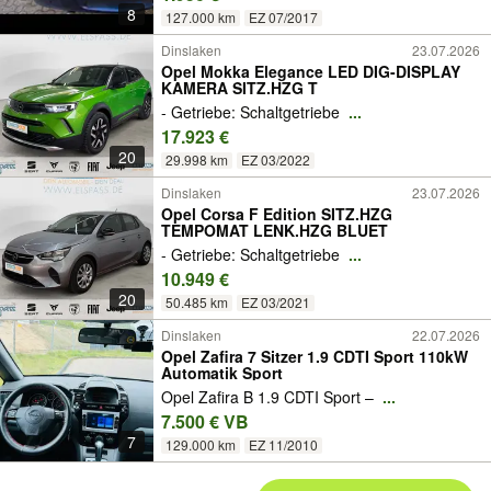
8
127.000 km
EZ 07/2017
Dinslaken
23.07.2026
Opel Mokka Elegance LED DIG-DISPLAY
KAMERA SITZ.HZG T
- Getriebe: Schaltgetriebe
...
17.923 €
20
29.998 km
EZ 03/2022
Dinslaken
23.07.2026
Opel Corsa F Edition SITZ.HZG
TEMPOMAT LENK.HZG BLUET
- Getriebe: Schaltgetriebe
...
10.949 €
20
50.485 km
EZ 03/2021
Dinslaken
22.07.2026
Opel Zafira 7 Sitzer 1.9 CDTI Sport 110kW
Automatik Sport
Opel Zafira B 1.9 CDTI Sport –
...
7.500 € VB
7
129.000 km
EZ 11/2010