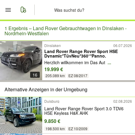
Start
1 Ergebnis –
Land Rover Gebrauchtwagen in Dinslaken -
Nordrhein-Westfalen
Merkliste
Dinslaken
06.07.2026
Land Rover Range Rover Sport HSE
Dynamic*TüvNeu*360°*Panno.
Nachrichten
Herzlich willkommen im Das Aut
...
19.999 €
Anzeige aufgeben
16
205.089 km
EZ 08/2017
Alternative Anzeigen in der Umgebung
Duisburg
02.08.2026
Land Rover Range Rover Sport 3.0 TDV6
HSE Keyless H&K AHK
9.850 €
198.500 km
EZ 10/2009