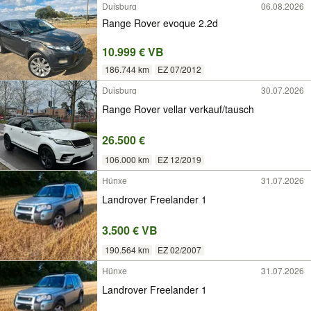
Duisburg
06.08.2026
Range Rover evoque 2.2d
10.999 € VB
186.744 km
EZ 07/2012
Duisburg
30.07.2026
Range Rover vellar verkauf/tausch
26.500 €
106.000 km
EZ 12/2019
Hünxe
31.07.2026
Landrover Freelander 1
3.500 € VB
190.564 km
EZ 02/2007
Hünxe
31.07.2026
Landrover Freelander 1