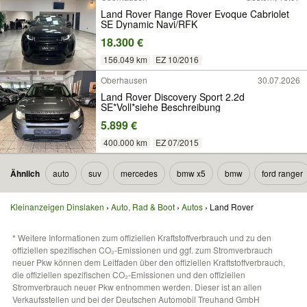
Land Rover Range Rover Evoque Cabriolet
SE Dynamic Navi/RFK
18.300 €
156.049 km
EZ 10/2016
Oberhausen
30.07.2026
Land Rover Discovery Sport 2.2d
SE*Voll*siehe Beschreibung
5.899 €
400.000 km
EZ 07/2015
Ähnlich
auto
suv
mercedes
bmw x5
bmw
ford ranger
Kleinanzeigen Dinslaken
Auto, Rad & Boot
Autos
Land Rover
* Weitere Informationen zum offiziellen Kraftstoffverbrauch und zu den
offiziellen spezifischen CO₂-Emissionen und ggf. zum Stromverbrauch
neuer Pkw können dem Leitfaden über den offiziellen Kraftstoffverbrauch,
die offiziellen spezifischen CO₂-Emissionen und den offiziellen
Stromverbrauch neuer Pkw entnommen werden. Dieser ist an allen
Verkaufsstellen und bei der Deutschen Automobil Treuhand GmbH