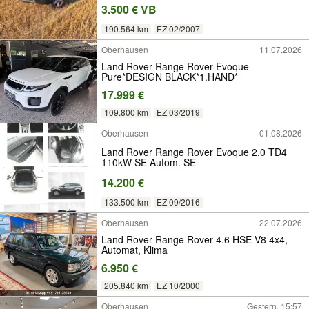
3.500 € VB
190.564 km
EZ 02/2007
Oberhausen
11.07.2026
Land Rover Range Rover Evoque
Pure*DESIGN BLACK*1.HAND*
17.999 €
109.800 km
EZ 03/2019
Oberhausen
01.08.2026
Land Rover Range Rover Evoque 2.0 TD4
110kW SE Autom. SE
14.200 €
133.500 km
EZ 09/2016
Oberhausen
22.07.2026
Land Rover Range Rover 4.6 HSE V8 4x4,
Automat, Klima
6.950 €
205.840 km
EZ 10/2000
Oberhausen
Gestern, 15:57