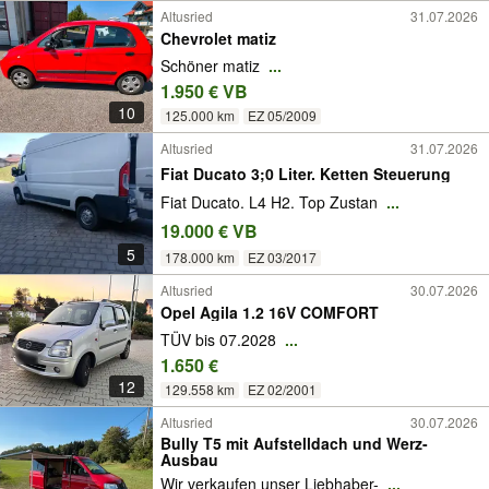
Altusried
31.07.2026
Chevrolet matiz
Schöner matiz
...
1.950 € VB
10
125.000 km
EZ 05/2009
Altusried
31.07.2026
Fiat Ducato 3;0 Liter. Ketten Steuerung
Fiat Ducato. L4 H2. Top Zustan
...
19.000 € VB
5
178.000 km
EZ 03/2017
Altusried
30.07.2026
Opel Agila 1.2 16V COMFORT
TÜV bis 07.2028
...
1.650 €
12
129.558 km
EZ 02/2001
Altusried
30.07.2026
Bully T5 mit Aufstelldach und Werz-
Ausbau
Wir verkaufen unser Liebhaber-
...