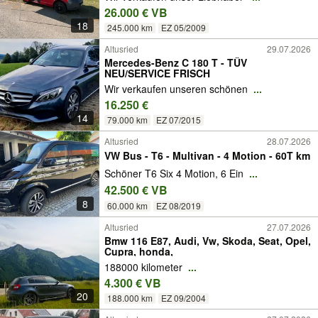
26.000 € VB
18
245.000 km
EZ 05/2009
Altusried
29.07.2026
Mercedes-Benz C 180 T - TÜV
NEU/SERVICE FRISCH
Wir verkaufen unseren schönen
...
16.250 €
14
79.000 km
EZ 07/2015
Altusried
28.07.2026
VW Bus - T6 - Multivan - 4 Motion - 60T km
Schöner T6 Six 4 Motion, 6 Ein
...
42.500 € VB
8
60.000 km
EZ 08/2019
Altusried
27.07.2026
Bmw 116 E87, Audi, Vw, Skoda, Seat, Opel,
Cupra, honda,
188000 kilometer
...
4.300 € VB
20
188.000 km
EZ 09/2004