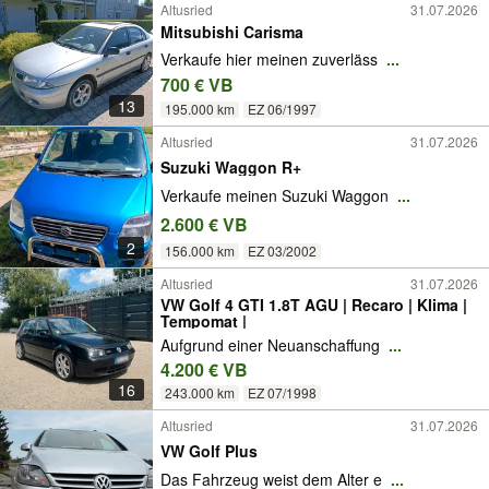
Altusried
31.07.2026
Mitsubishi Carisma
Verkaufe hier meinen zuverläss
...
700 € VB
13
195.000 km
EZ 06/1997
Altusried
31.07.2026
Suzuki Waggon R+
Verkaufe meinen Suzuki Waggon
...
2.600 € VB
2
156.000 km
EZ 03/2002
Altusried
31.07.2026
VW Golf 4 GTI 1.8T AGU | Recaro | Klima |
Tempomat |
Aufgrund einer Neuanschaffung
...
4.200 € VB
16
243.000 km
EZ 07/1998
Altusried
31.07.2026
VW Golf Plus
Das Fahrzeug weist dem Alter e
...