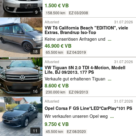
1.500 € VB
9
158.500 km
EZ 03/2008
Altusried
31.07.2026
VW T6 California Beach "EDITION", viele
Extras, Brandrup Iso-Top
Keine unseriösen Anfragen und
...
46.900 € VB
18
65.500 km
EZ 04/2019
Altusried
31.07.2026
VW Tiguan 5N 2.0 TDI 4-Motion, Modell
Life, BJ 09/2013, 177 PS
Verkaufe gut erhaltenen Tiguan
...
8.600 € VB
16
230.000 km
EZ 09/2013
Altusried
31.07.2026
Opel Corsa F GS Line*LED*CarPlay*101 PS
Wir verkaufen unseren Opel weg
...
9.750 € VB
11
45.500 km
EZ 08/2020