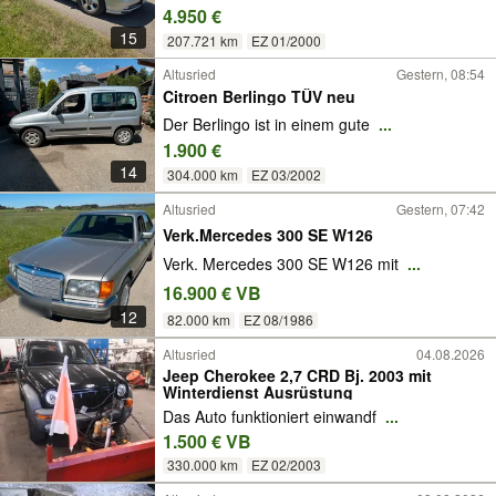
4.950 €
15
207.721 km
EZ 01/2000
Altusried
Gestern, 08:54
Citroen Berlingo TÜV neu
Der Berlingo ist in einem gute
...
1.900 €
14
304.000 km
EZ 03/2002
Altusried
Gestern, 07:42
Verk.Mercedes 300 SE W126
Verk. Mercedes 300 SE W126 mit
...
16.900 € VB
12
82.000 km
EZ 08/1986
Altusried
04.08.2026
Jeep Cherokee 2,7 CRD Bj. 2003 mit
Winterdienst Ausrüstung
Das Auto funktioniert einwandf
...
1.500 € VB
330.000 km
EZ 02/2003