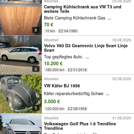
Altusried
03.08.2026
Camping Kühlschrank aus VW T3 und
weitere Teile
Biete Camping Kühlschrank Gas
...
70 €
8
10 km
EZ 04/1980
Altusried
03.08.2026
Volvo V60 D3 Geartronic Linje Svart Linje
Svart
Top gepflegtes Auto.
...
10.200 €
6
180.000 km
EZ 01/2018
Altusried
02.08.2026
VW Käfer BJ 1958
Käfer reparaturbedürftig Schwe
...
3.500 €
5
120.000 km
EZ 08/1958
Altusried
01.08.2026
Volkswagen Golf Plus 1.6 Trendline
Trendline