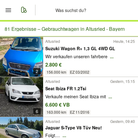
Start
81 Ergebnisse –
Gebrauchtwagen in Altusried - Bayern
Altusried
Heute, 14:25
Merkliste
Suzuki Wagon R+ 1,3 GL 4WD GL
Wir verkaufen unseren fahrbere
...
Nachrichten
2.800 €
2
Anzeige aufgeben
156.000 km
EZ 03/2002
Altusried
Gestern, 15:15
Seat Ibiza FR 1.2Tsi
Verkaufe meinen Seat Ibiza mit
...
6.600 € VB
6
163.000 km
EZ 11/2016
Altusried
Gestern, 09:40
Jaguar S-Type V8 Tüv Neu!
Folgt....
...