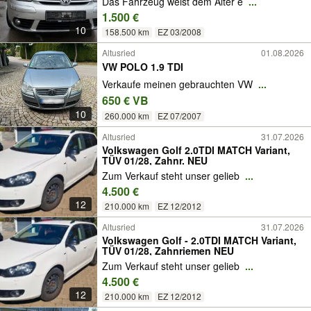
Das Fahrzeug weist dem Alter e
...
1.500 €
10
158.500 km
EZ 03/2008
Altusried
01.08.2026
VW POLO 1.9 TDI
Verkaufe meinen gebrauchten VW
...
650 € VB
10
260.000 km
EZ 07/2007
Altusried
31.07.2026
Volkswagen Golf 2.0TDI MATCH Variant,
TÜV 01/28, Zahnr. NEU
Zum Verkauf steht unser gelieb
...
4.500 €
12
210.000 km
EZ 12/2012
Altusried
31.07.2026
Volkswagen Golf - 2.0TDI MATCH Variant,
TÜV 01/28, Zahnriemen NEU
Zum Verkauf steht unser gelieb
...
4.500 €
12
210.000 km
EZ 12/2012