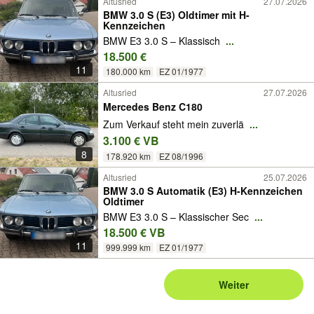
Altusried
27.07.2026
BMW 3.0 S (E3) Oldtimer mit H-
Kennzeichen
BMW E3 3.0 S – Klassisch
...
18.500 €
11
180.000 km
EZ 01/1977
Altusried
27.07.2026
Mercedes Benz C180
Zum Verkauf steht mein zuverlä
...
3.100 € VB
8
178.920 km
EZ 08/1996
Altusried
25.07.2026
BMW 3.0 S Automatik (E3) H-Kennzeichen
Oldtimer
BMW E3 3.0 S – Klassischer Sec
...
18.500 € VB
11
999.999 km
EZ 01/1977
Weiter