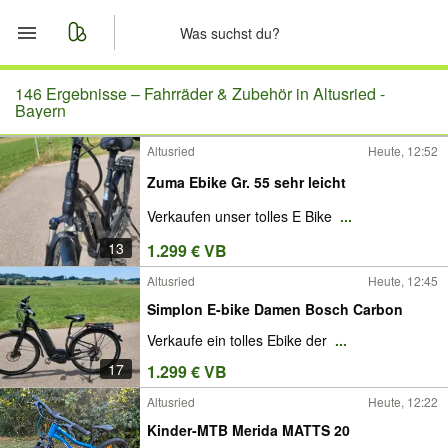
Start
146 Ergebnisse –
Fahrräder & Zubehör in Altusried -
Bayern
Merkliste
Altusried
Heute, 12:52
Zuma Ebike Gr. 55 sehr leicht
Nachrichten
Verkaufen unser tolles E Bike
...
Anzeige aufgeben
13
1.299 € VB
Altusried
Heute, 12:45
Simplon E-bike Damen Bosch Carbon
Verkaufe ein tolles Ebike der
...
17
1.299 € VB
Altusried
Heute, 12:22
Kinder-MTB Merida MATTS 20