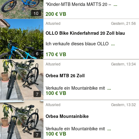
*Kinder-MTB Merida MATTS 20 –
...
10
200 € VB
Altusried
Gestern, 21:56
OLLO Bike Kinderfahrrad 20 Zoll blau
Ich verkaufe dieses blaue OLLO
...
6
170 € VB
Altusried
Gestern, 13:34
Orbea MTB 26 Zoll
Verkaufe ein Mountainbike mit
...
100 € VB
7
Altusried
Gestern, 13:32
Orbea Mountainbike
Verkaufe ein Mountainbike mit
...
100 € VB
7