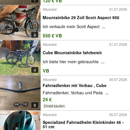
120 € VB
Altusried
31.07.2026
Mountainbike 29 Zoll Scott Aspect 950
Ich verkaufe mein Scott Aspect
...
6
550 € VB
Altusried
31.07.2026
Cube Mountainbike fahrbereit
Ich biete hier mein gebrauchte
...
4
VB
Altusried
30.07.2026
Fahrradlenker mit Vorbau , Cube
Fahrradlenker, Vorbau und Peda
...
24 €
8
Direkt kaufen
Altusried
30.07.2026
Specialized Fahrradhelm Kleinkinder 46 -
51 cm