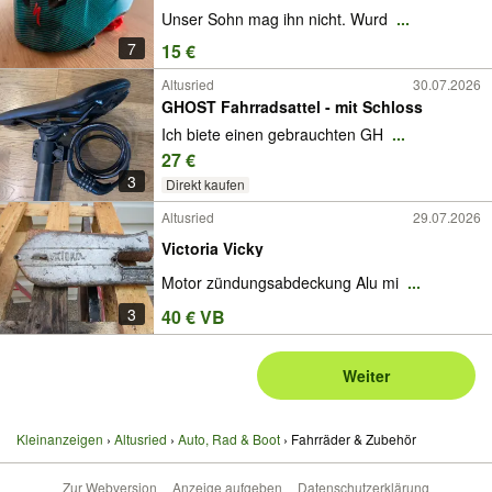
Unser Sohn mag ihn nicht. Wurd
...
7
15 €
Altusried
30.07.2026
GHOST Fahrradsattel - mit Schloss
Ich biete einen gebrauchten GH
...
27 €
3
Direkt kaufen
Altusried
29.07.2026
Victoria Vicky
Motor zündungsabdeckung Alu mi
...
3
40 € VB
Weiter
Kleinanzeigen
Altusried
Auto, Rad & Boot
Fahrräder & Zubehör
Zur Webversion
Anzeige aufgeben
Datenschutzerklärung