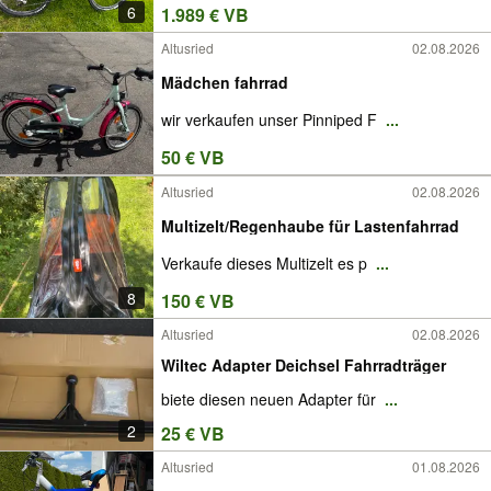
6
1.989 € VB
Altusried
02.08.2026
Mädchen fahrrad
wir verkaufen unser Pinniped F
...
50 € VB
Altusried
02.08.2026
Multizelt/Regenhaube für Lastenfahrrad
Verkaufe dieses Multizelt es p
...
8
150 € VB
Altusried
02.08.2026
Wiltec Adapter Deichsel Fahrradträger
biete diesen neuen Adapter für
...
2
25 € VB
Altusried
01.08.2026