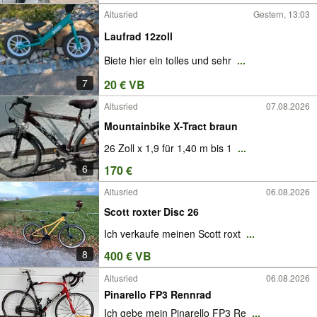
Altusried
Gestern, 13:03
Laufrad 12zoll
Biete hier ein tolles und sehr
...
7
20 € VB
Altusried
07.08.2026
Mountainbike X-Tract braun
26 Zoll x 1,9 für 1,40 m bis 1
...
6
170 €
Altusried
06.08.2026
Scott roxter Disc 26
Ich verkaufe meinen Scott roxt
...
8
400 € VB
Altusried
06.08.2026
Pinarello FP3 Rennrad
Ich gebe mein Pinarello FP3 Re
...