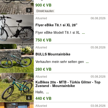
900 € VB
9
Direkt kaufen
Altusried
06.08.2026
Flyer eBike T8.1 si XL 28"
Flyer eBike Modell T8.1 si XL
...
750 € VB
Altusried
05.08.2026
BULLS Mountainbike
Verkaufen mein sehr selten gen
...
280 € VB
Altusried
05.08.2026
KuBikes 20s - MTB - Türkis Glitter - Top
Zustand - Mountainbike
Hallo,
...
6
440 € VB
Altusried
03.08.2026