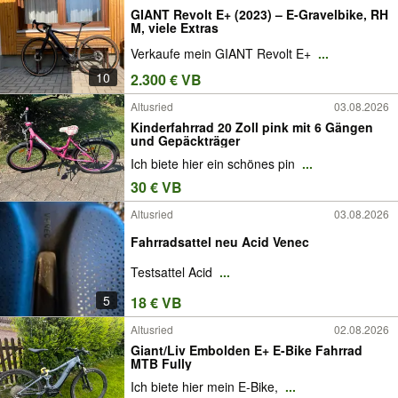
GIANT Revolt E+ (2023) – E-Gravelbike, RH
M, viele Extras
Verkaufe mein GIANT Revolt E+
...
10
2.300 € VB
Altusried
03.08.2026
Kinderfahrrad 20 Zoll pink mit 6 Gängen
und Gepäckträger
Ich biete hier ein schönes pin
...
30 € VB
Altusried
03.08.2026
Fahrradsattel neu Acid Venec
Testsattel Acid
...
5
18 € VB
Altusried
02.08.2026
Giant/Liv Embolden E+ E-Bike Fahrrad
MTB Fully
Ich biete hier mein E-Bike,
...