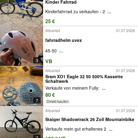
Kinder Fahrrad
Kinderfahrrad zu verkaufen - 2
...
25 €
Altusried
31.07.2026
fahrradhelm uvex
45-50
...
3
VB
Altusried
31.07.2026
Sram XO1 Eagle 32 50 500% Kassette
Schaltwerk
Verkaufe von meinem Fully:
...
80 €
7
Direkt kaufen
Altusried
31.07.2026
Staiger Shadowtrack 26 Zoll Mountainbike
Verkaufe mein gut erhaltenes 2
...
7