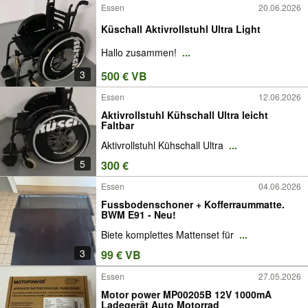
Essen
20.06.2026
Küschall Aktivrollstuhl Ultra Light
Hallo zusammen!
...
3
500 € VB
Essen
12.06.2026
Aktivrollstuhl Kühschall Ultra leicht
Faltbar
Aktivrollstuhl Kühschall Ultra
...
5
300 €
Essen
04.06.2026
Fussbodenschoner + Kofferraummatte.
BWM E91 - Neu!
Biete komplettes Mattenset für
...
3
99 € VB
Essen
27.05.2026
Motor power MP00205B 12V 1000mA
Ladegerät Auto Motorrad