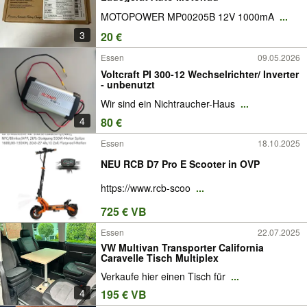
MOTOPOWER MP00205B 12V 1000mA
...
3
20 €
Essen
09.05.2026
Voltcraft PI 300-12 Wechselrichter/ Inverter
- unbenutzt
Wir sind ein Nichtraucher-Haus
...
4
80 €
Essen
18.10.2025
NEU RCB D7 Pro E Scooter in OVP
https://www.rcb-scoo
...
725 € VB
Essen
22.07.2025
VW Multivan Transporter California
Caravelle Tisch Multiplex
Verkaufe hier einen Tisch für
...
4
195 € VB