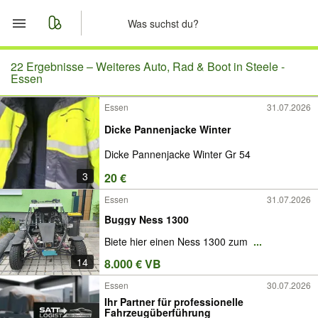
Start
22 Ergebnisse –
Weiteres Auto, Rad & Boot in Steele -
Essen
Merkliste
Essen
31.07.2026
Dicke Pannenjacke Winter
Nachrichten
Dicke Pannenjacke Winter Gr 54
Anzeige aufgeben
3
20 €
Essen
31.07.2026
Buggy Ness 1300
Biete hier einen Ness 1300 zum
...
14
8.000 € VB
Essen
30.07.2026
Ihr Partner für professionelle
Fahrzeugüberführung