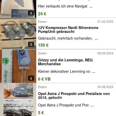
Hier verkaufe ich eine Navigat
...
4
24 €
Essen
01.02.2025
12V Kompressor Nardi Silverstone
PumpUnit gebraucht
Gebraucht, mehrfach vorhanden,
...
3
150 €
Essen
08.09.2024
Grizzy und die Lemminge, NEU,
Merchandise
Kleiner dekorativer Lemming vo
...
4
6 € VB
Essen
04.08.2023
Opel Astra J Prospekt und Preisliste von
2015, gelocht
Opel Astra J Prospekt und Prei
...
5 €