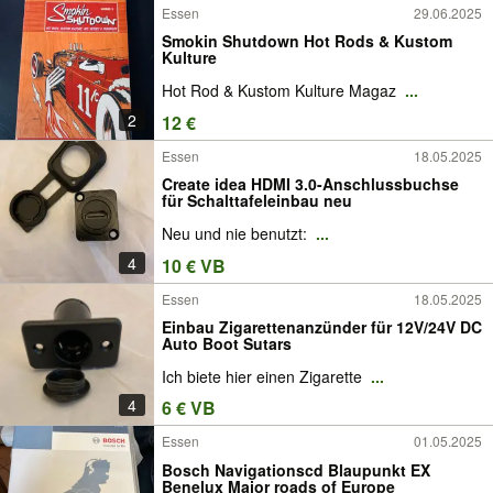
Essen
29.06.2025
Smokin Shutdown Hot Rods & Kustom
Kulture
Hot Rod & Kustom Kulture Magaz
...
2
12 €
Essen
18.05.2025
Create idea HDMI 3.0-Anschlussbuchse
für Schalttafeleinbau neu
Neu und nie benutzt:
...
4
10 € VB
Essen
18.05.2025
Einbau Zigarettenanzünder für 12V/24V DC
Auto Boot Sutars
Ich biete hier einen Zigarette
...
4
6 € VB
Essen
01.05.2025
Bosch Navigationscd Blaupunkt EX
Benelux Major roads of Europe