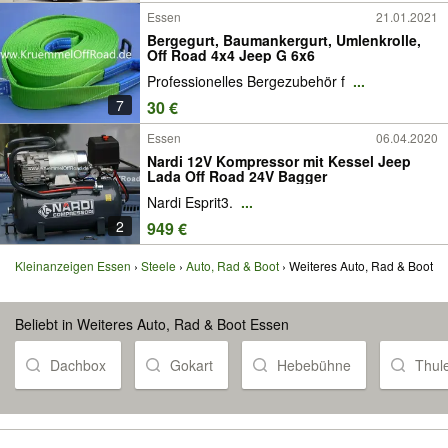
Essen
21.01.2021
Bergegurt, Baumankergurt, Umlenkrolle,
Off Road 4x4 Jeep G 6x6
Professionelles Bergezubehör f
...
7
30 €
Essen
06.04.2020
Nardi 12V Kompressor mit Kessel Jeep
Lada Off Road 24V Bagger
Nardi Esprit3.
...
2
949 €
Kleinanzeigen Essen
Steele
Auto, Rad & Boot
Weiteres Auto, Rad & Boot
Beliebt in Weiteres Auto, Rad & Boot Essen
Dachbox
Gokart
Hebebühne
Thul