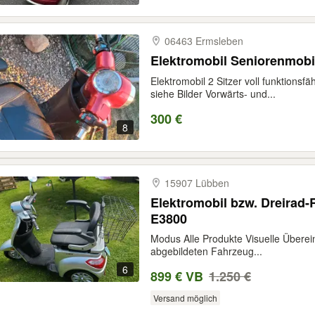
06463 Ermsleben
Elektromobil Seniorenmobil
Elektromobil 2 Sitzer voll funktions
siehe Bilder Vorwärts- und...
300 €
8
15907 Lübben
Elektromobil bzw. Dreirad-
E3800
Modus Alle Produkte Visuelle Übere
abgebildeten Fahrzeug...
6
899 € VB
1.250 €
Versand möglich