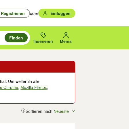
Registrieren
oder
Einloggen
Finden
en durchsuchen und mit Eingabetaste auswählen.
n um zu suchen, oder Vorschläge mit den Pfeiltasten nach oben/unten
des gewählten Orts oder PLZ.
Inserieren
Meins
hat. Um weiterhin alle
le Chrome
,
Mozilla Firefox
,
Sortieren nach:
Neueste