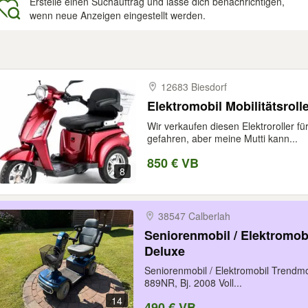
Erstelle einen Suchauftrag und lasse dich benachrichtigen,
wenn neue Anzeigen eingestellt werden.
gebnisse
12683 Biesdorf
Elektromobil Mobilitätsroll
Wir verkaufen diesen Elektroroller f
gefahren, aber meine Mutti kann...
850 € VB
8
38547 Calberlah
Seniorenmobil / Elektromo
Deluxe
Seniorenmobil / Elektromobil Trendm
889NR, Bj. 2008 Voll...
14
490 € VB