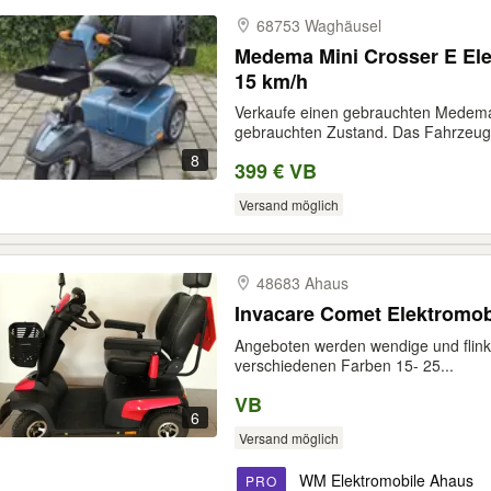
68753 Waghäusel
Medema Mini Crosser E Ele
15 km/h
Verkaufe einen gebrauchten Medema
gebrauchten Zustand. Das Fahrzeug f
8
399 € VB
Versand möglich
48683 Ahaus
Invacare Comet Elektromob
Angeboten werden wendige und flinke
verschiedenen Farben 15- 25...
VB
6
Versand möglich
WM Elektromobile Ahaus
PRO