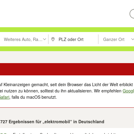
Weiteres Auto, Rad & Boot
Ganzer Ort
ken um zu suchen, oder Vorschläge mit den Pfeiltasten nach oben/unt
PLZ oder Ort eingeben. Eingabetaste drücke
Suche im Umkreis 
f Kleinanzeigen gemacht, seit dein Browser das Licht der Welt erblickt 
i nutzen zu können, solltest du ihn aktualisieren. Wir empfehlen
Goog
Safari
, falls du macOS benutzt.
 727 Ergebnissen für „elektromobil“ in Deutschland