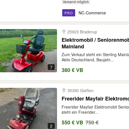
Versand möglich
NC-Commerce
PRO
25923 Braderup
Elektromobil / Seniorenmobi
Mainland
Zum Verkauf steht ein Sterling Mainl
Aktiv Deutschland, Baujahr...
7
380 € VB
35390 Gießen
Freerider Mayfair Elektrom
Freerider Mayfair Elektromobil Seni
steht ein Freerider...
550 € VB
750 €
2