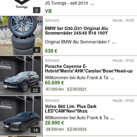
JS Tunings - seit 2010
...
2
VB
Schmelz
Heute, 19:05
BMW 5er G30,G31 Original Alu
Sommerräder 245/45 R18 100Y
Original BMW Alu Sommerräder f
...
4
538 €
Schmelz
Heute, 19:02
Porsche Cayenne E-
Hybrid*Matrix*AHK*Carplay*Bose*Head-up
Willkommen bei Auto Frank & Ta
...
65.699 €
67.000 km
EZ 05/2021
22
Schmelz
Heute, 19:02
Volvo S60 Lim. Plus Dark
LED*CAM*Navi*Shzg
Willkommen bei Auto Frank & Ta
...
28.990 €
28.500 km
EZ 06/2024
18