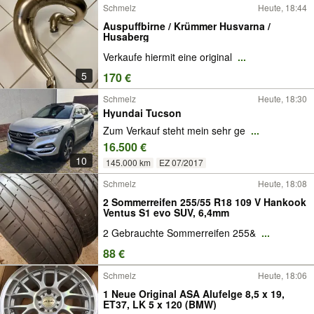
Schmelz
Heute, 18:44
Auspuffbirne / Krümmer Husvarna /
Husaberg
Verkaufe hiermit eine original
...
5
170 €
Schmelz
Heute, 18:30
Hyundai Tucson
Zum Verkauf steht mein sehr ge
...
16.500 €
10
145.000 km
EZ 07/2017
Schmelz
Heute, 18:08
2 Sommerreifen 255/55 R18 109 V Hankook
Ventus S1 evo SUV, 6,4mm
2 Gebrauchte Sommerreifen 255&
...
88 €
Schmelz
Heute, 18:06
1 Neue Original ASA Alufelge 8,5 x 19,
ET37, LK 5 x 120 (BMW)