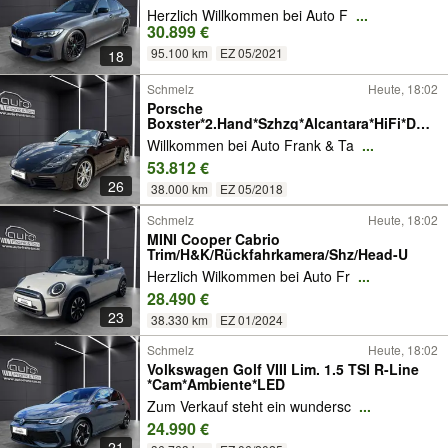
Herzlich Willkommen bei Auto F
...
30.899 €
95.100 km
EZ 05/2021
18
Schmelz
Heute, 18:02
Porsche
Boxster*2.Hand*Szhzg*Alcantara*HiFi*DAB
*LED
Willkommen bei Auto Frank & Ta
...
53.812 €
26
38.000 km
EZ 05/2018
Schmelz
Heute, 18:02
MINI Cooper Cabrio
Trim/H&K/Rückfahrkamera/Shz/Head-U
Herzlich Wilkommen bei Auto Fr
...
28.490 €
23
38.330 km
EZ 01/2024
Schmelz
Heute, 18:02
Volkswagen Golf VIII Lim. 1.5 TSI R-Line
*Cam*Ambiente*LED
Zum Verkauf steht ein wundersc
...
24.990 €
21