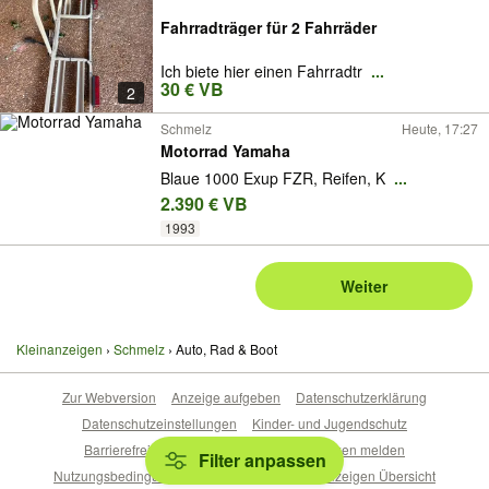
Fahrradträger für 2 Fahrräder
Ich biete hier einen Fahrradtr
...
30 € VB
2
Schmelz
Heute, 17:27
Motorrad Yamaha
Blaue 1000 Exup FZR, Reifen, K
...
2.390 € VB
1993
Weiter
Kleinanzeigen
Schmelz
Auto, Rad & Boot
Zur Webversion
Anzeige aufgeben
Datenschutzerklärung
Datenschutzeinstellungen
Kinder- und Jugendschutz
Barrierefreiheitserklärung
Sicherheitslücken melden
Filter anpassen
Nutzungsbedingungen
Beliebte Suchen
Anzeigen Übersicht