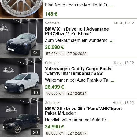
Eine Neue noch nie Montierte O
...
148 €
Schmelz
Heute, 18:02
BMW X1 sDrive 18 i Advantage
PDC*Shzg*2-Zo.Klima*
Zum Verkauf steht ein wundersc
...
20.990 €
24
57.084 km
EZ 06/2022
Schmelz
Heute, 18:02
Volkswagen Caddy Cargo Basis
*Cam*Klima*Tempomat*S&S*
Willkommen bei Auto Frank & Ta
...
26.499 €
19
10.500 km
EZ 12/2024
Schmelz
Heute, 18:02
BMW X5 xDrive 35 i *Pano*AHK*Sport-
Paket M*Leder*
Herzlich wilkommen bei Auto Fr
...
34.990 €
20
88.600 km
EZ 12/2017