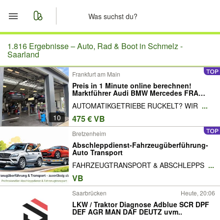
Start
1.816 Ergebnisse –
Auto, Rad & Boot in Schmelz -
Saarland
Merkliste
Frankfurt am Main
Preis in 1 Minute online berechnen!
Nachrichten
Marktführer Audi BMW Mercedes FRA
Opel F Volvo Ford Getriebespülung
AUTOMATIKGETRIEBE RUCKELT? WIR
...
Getriebeölspülung Getriebeölwechsel
Anzeige aufgeben
10
475 € VB
Bretzenheim
Abschleppdienst-Fahrzeugüberführung-
Auto Transport
FAHRZEUGTRANSPORT & ABSCHLEPPS
...
VB
Saarbrücken
Heute, 20:06
LKW / Traktor Diagnose Adblue SCR DPF
DEF AGR MAN DAF DEUTZ uvm..