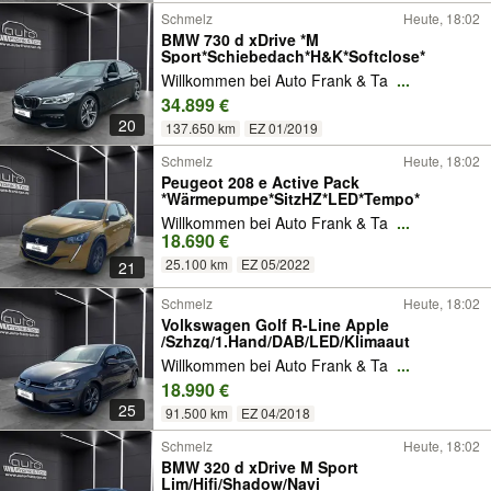
Schmelz
Heute, 18:02
BMW 730 d xDrive *M
Sport*Schiebedach*H&K*Softclose*
Willkommen bei Auto Frank & Ta
...
34.899 €
20
137.650 km
EZ 01/2019
Schmelz
Heute, 18:02
Peugeot 208 e Active Pack
*Wärmepumpe*SitzHZ*LED*Tempo*
Willkommen bei Auto Frank & Ta
...
18.690 €
25.100 km
EZ 05/2022
21
Schmelz
Heute, 18:02
Volkswagen Golf R-Line Apple
/Szhzg/1.Hand/DAB/LED/Klimaaut
Willkommen bei Auto Frank & Ta
...
18.990 €
25
91.500 km
EZ 04/2018
Schmelz
Heute, 18:02
BMW 320 d xDrive M Sport
Lim/Hifi/Shadow/Navi