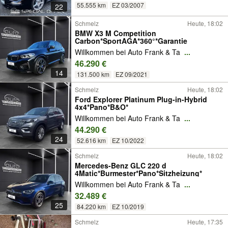
55.555 km
EZ 03/2007
22
Schmelz
Heute, 18:02
BMW X3 M Competition
Carbon*SportAGA*360°*Garantie
Willkommen bei Auto Frank & Ta
...
46.290 €
14
131.500 km
EZ 09/2021
Schmelz
Heute, 18:02
Ford Explorer Platinum Plug-in-Hybrid
4x4*Pano*B&O*
Willkommen bei Auto Frank & Ta
...
44.290 €
24
52.616 km
EZ 10/2022
Schmelz
Heute, 18:02
Mercedes-Benz GLC 220 d
4Matic*Burmester*Pano*Sitzheizung*
Willkommen bei Auto Frank & Ta
...
32.489 €
25
84.220 km
EZ 10/2019
Schmelz
Heute, 17:35