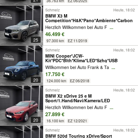
36.763 km
EZ 06/2025
Schmelz
Heute, 18:02
BMW X3 M
Competition*H&K*Pano*Ambiente*Carbon
Herzlich Willkommen bei Auto F
...
46.499 €
25
97.300 km
EZ 11/2019
Schmelz
Heute, 18:02
MINI Cooper*JCW-
Kit*PDC*Blth*Klima*LED*Szhg*USB
Willkommen bei Auto Frank & Ta
...
17.750 €
20
124.000 km
EZ 06/2018
Schmelz
Heute, 18:02
BMW X2 xDrive 25 e M
Sport/1.Hand/Navi/Kamera/LED
Herzlich Willkommen bei Auto F
...
27.899 €
20
16.100 km
EZ 12/2021
Schmelz
Heute, 18:02
BMW 520d Touring xDrive/Sport