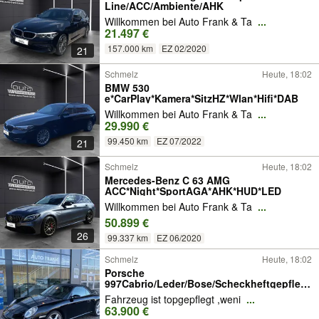
Line/ACC/Ambiente/AHK
Willkommen bei Auto Frank & Ta
...
21.497 €
157.000 km
EZ 02/2020
21
Schmelz
Heute, 18:02
BMW 530
e*CarPlay*Kamera*SitzHZ*Wlan*Hifi*DAB
Willkommen bei Auto Frank & Ta
...
29.990 €
99.450 km
EZ 07/2022
21
Schmelz
Heute, 18:02
Mercedes-Benz C 63 AMG
ACC*Night*SportAGA*AHK*HUD*LED
Willkommen bei Auto Frank & Ta
...
50.899 €
26
99.337 km
EZ 06/2020
Schmelz
Heute, 18:02
Porsche
997Cabrio/Leder/Bose/Scheckheftgepflegt
/Wenig KM
Fahrzeug ist topgepflegt ,weni
...
63.900 €