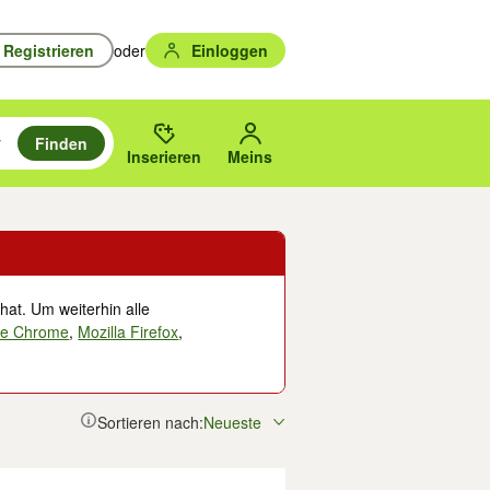
Registrieren
oder
Einloggen
Finden
en durchsuchen und mit Eingabetaste auswählen.
n um zu suchen, oder Vorschläge mit den Pfeiltasten nach oben/unten
des gewählten Orts oder PLZ.
Inserieren
Meins
hat. Um weiterhin alle
le Chrome
,
Mozilla Firefox
,
Sortieren nach:
Neueste