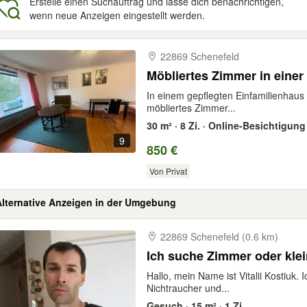
Erstelle einen Suchauftrag und lasse dich benachrichtigen,
wenn neue Anzeigen eingestellt werden.
gebnisse
22869 Schenefeld
Möbliertes Zimmer in einer
In einem gepflegten Einfamilienhaus
möbliertes Zimmer...
30 m² · 8 Zi. · Online-Besichtigung
9
850 €
Von Privat
Alternative Anzeigen in der Umgebung
22869 Schenefeld (0.6 km)
Ich suche Zimmer oder kle
Hallo, mein Name ist Vitalii Kostiuk. I
Nichtraucher und...
Gesuch · 15 m² · 1 Zi.