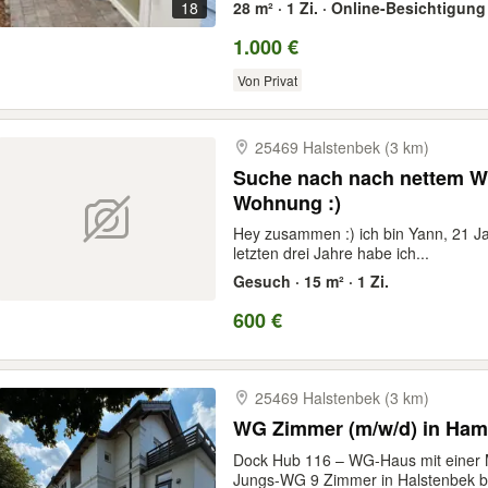
18
28 m² · 1 Zi. · Online-Besichtigung
1.000 €
Von Privat
25469 Halstenbek (3 km)
Suche nach nach nettem W
Wohnung :)
Hey zusammen :) ich bin Yann, 21 J
letzten drei Jahre habe ich...
Gesuch · 15 m² · 1 Zi.
600 €
25469 Halstenbek (3 km)
WG Zimmer (m/w/d) in Ha
Dock Hub 116 – WG-Haus mit einer
Jungs-WG 9 Zimmer in Halstenbek be