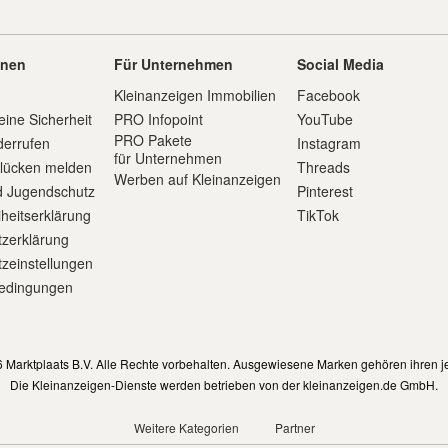
onen
Für Unternehmen
Social Media
Kleinanzeigen Immobilien
Facebook
eine Sicherheit
PRO Infopoint
YouTube
PRO Pakete
derrufen
Instagram
für Unternehmen
slücken melden
Threads
Werben auf Kleinanzeigen
d Jugendschutz
Pinterest
iheitserklärung
TikTok
zerklärung
zeinstellungen
edingungen
m
 Marktplaats B.V. Alle Rechte vorbehalten. Ausgewiesene Marken gehören ihren j
Die Kleinanzeigen-Dienste werden betrieben von der kleinanzeigen.de GmbH.
Weitere Kategorien
Partner