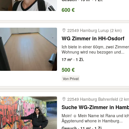
600 €
22549 Hamburg Lurup (2 km)
WG Zimmer in HH-Osdorf
Ich biete in einer 60qm, zwei Zimm
Wohnung wird neu bezogen und...
17 m² · 1 Zi.
500 €
Von Privat
22549 Hamburg Bahrenfeld (2 km
Suche WG-Zimmer in Ham
Moin! ☺ Mein Name ist Rana und ich
Ägyptenund whone in Hamburg...
Gesuch · 11 m² · 1 Zi.