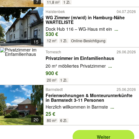
7
11,8 m²
1 Zi.
Halstenbek
04.07.2026
WG Zimmer (m/w/d) in Hamburg-Nähe
WARTELISTE
Dock Hub 116 – WG-Haus mit ein
...
530 €
12 m²
1 Zi.
Online-Besichtigung
15
Tornesch
26.06.2026
Privatzimmer im Einfamilienhaus
20 m² möbliertes Privatzimmer
...
900 €
20 m²
1 Zi.
Barmstedt
25.06.2026
Ferienwohnungen & Monteurunterkünfte
in Barmstedt 3-11 Personen
Herzlich willkommen in Barmste
...
25 €
20
80 m²
6 Zi.
Weiter