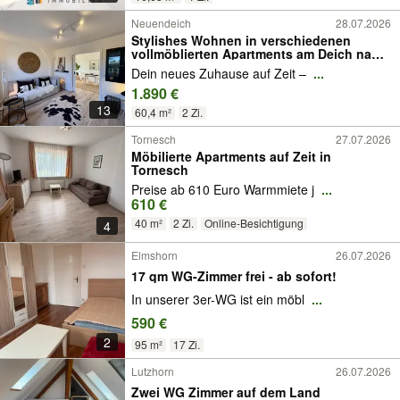
Neuendeich
28.07.2026
Stylishes Wohnen in verschiedenen
vollmöblierten Apartments am Deich nahe
Hamburg!
Dein neues Zuhause auf Zeit –
...
1.890 €
13
60,4 m²
2 Zi.
Tornesch
27.07.2026
Möbilierte Apartments auf Zeit in
Tornesch
Preise ab 610 Euro Warmmiete j
...
610 €
40 m²
2 Zi.
Online-Besichtigung
4
Elmshorn
26.07.2026
17 qm WG-Zimmer frei - ab sofort!
In unserer 3er-WG ist ein möbl
...
590 €
2
95 m²
17 Zi.
Lutzhorn
26.07.2026
Zwei WG Zimmer auf dem Land