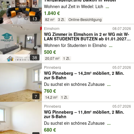
Wohnen auf Zeit in Wedel: Lich
...
1.840 €
13
82 m²
3 Zi.
Online-Besichtigung
Elmshorn
08.07.2026
WG Zimmer in Elmshorn in 2 er WG mit W-
LAN STUDENTEN BUTZEN ab 01.01.2027
frei
Wohnen für Studenten in Elmsho
...
500 €
38
20,07 m²
1 Zi.
Pinneberg
05.07.2026
WG Pinneberg – 14,2m² möbliert, 2 Min.
zur S-Bahn
Du suchst ein schönes Zuhause
...
760 €
7
14,2 m²
1 Zi.
Pinneberg
05.07.2026
WG Pinneberg – 11,8m² möbliert, 2 Min.
zur S-Bahn
Du suchst ein schönes Zuhause
...
680 €