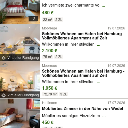
Ich vermiete zwei charmante vo
...
480 €
13
22 m²
2 Zi.
Moorrege
19.07.2026
Schönes Wohnen am Hafen bei Hamburg -
Vollmöbliertes Apartment auf Zeit
Willkommen in Ihrer stilvollen
...
2.100 €
75 m²
2 Zi.
Virtueller Rundgang
Moorrege
19.07.2026
Schönes Wohnen am Hafen bei Hamburg -
Vollmöbliertes Apartment auf Zeit
Willkommen in Ihrer stilvollen
...
1.950 €
72,79 m²
3 Zi.
Virtueller Rundgang
Hetlingen
17.07.2026
Möbliertes Zimmer in der Nähe von Wedel
Möbliertes sonniges Einzelzimm
...
450 €
8