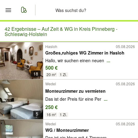
Start
42 Ergebnisse –
Auf Zeit & WG in Kreis Pinneberg -
Schleswig-Holstein
Merkliste
Hasloh
05.08.2026
Großes,ruhiges WG Zimmer in Hasloh
Nachrichten
Hallo, wir suchen einen neuen
...
500 €
Anzeige aufgeben
18
20 m²
1 Zi.
Wedel
05.08.2026
Monteurzimmer zu vermieten
Das ist der Preis für eine Per
...
250 €
5
16 m²
1 Zi.
Wedel
05.08.2026
WG / Monteurzimmer
Das ist ein Haus mit 4 Zimmern
...