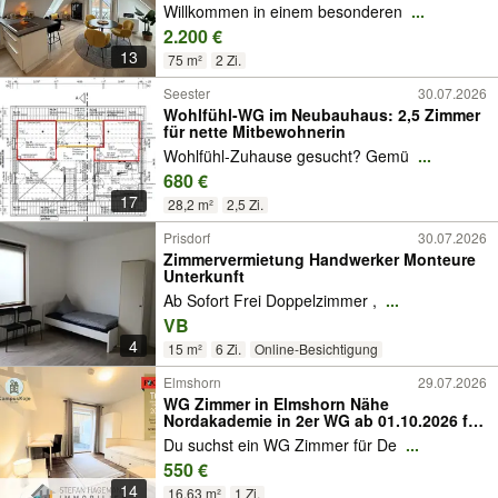
nahe Hamburg!
Willkommen in einem besonderen
...
2.200 €
13
75 m²
2 Zi.
Seester
30.07.2026
Wohlfühl-WG im Neubauhaus: 2,5 Zimmer
für nette Mitbewohnerin
Wohlfühl-Zuhause gesucht? Gemü
...
680 €
17
28,2 m²
2,5 Zi.
Prisdorf
30.07.2026
Zimmervermietung Handwerker Monteure
Unterkunft
Ab Sofort Frei Doppelzimmer ,
...
VB
4
15 m²
6 Zi.
Online-Besichtigung
Elmshorn
29.07.2026
WG Zimmer in Elmshorn Nähe
Nordakademie in 2er WG ab 01.10.2026 frei
CampusKojen
Du suchst ein WG Zimmer für De
...
550 €
14
16,63 m²
1 Zi.