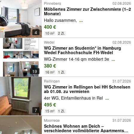
Pinneberg
02.08.2026
Möbliertes Zimmer zur Zwischenmiete (1–2
Monate)
Hallo zusammen,
...
400 €
4
10 m²
2 Zi.
Wedel
02.08.2026
WG Zimmer an Studentin* in Hamburg
Wedel Fachhochschule FH-Wedel
WG-Zimmer 14-16 qm möbliert 3e
...
380 €
19
16 m²
1 Zi.
Rellingen
31.07.2026
WG Zimmer in Rellingen bei HH Schnelsen
ab 01.08. zu vermieten
4er WG, Einfamilienhaus in Rel
...
495 €
7
15 m²
1 Zi.
Moorrege
31.07.2026
Schönes Wohnen am Deich –
verschiedene vollmöblierte Apartments