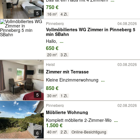
750 €
5
16 m²
4 Zi.
Pinneberg
04.08.2026
Vollmöbiliertes WG Zimmer in Pinneberg 5
min SBahn
Hallo,
...
650 €
20 m²
3 Zi.
Heist
03.08.2026
Zimmer mit Terrasse
Kleine Einzimmerwohnung
...
850 €
5
30 m²
1 Zi.
Pinneberg
02.08.2026
Möblierte Wohnung
Komplett möblierte 2-Zimmer-Wo
...
1.500 €
40 m²
2 Zi.
Online-Besichtigung
6