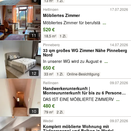
13 m²
1 Zi.
Hetlingen
17.07.2026
Möbliertes Zimmer
Möbliertes Zimmer für berufstä
...
520 €
11
18,5 m²
1 Zi.
Pinneberg
14.07.2026
33 qm großes WG Zimmer Nähe Pinneberg
Nord
In unserer WG wird zu August e
...
650 €
12
33 m²
1 Zi.
Online-Besichtigung
Rellingen
09.07.2026
Handwerkerunterkunft |
Monteurunterkunft für bis zu 6 Personen
in Rellingen
DAS IST EINE MÖBLIERTE ZIMMERV
...
480 €
10
79 m²
2 Zi.
Wedel
09.07.2026
Komplett möblierte Wohnung mit
Tiefgaragenpl.und Balkon in Wedel