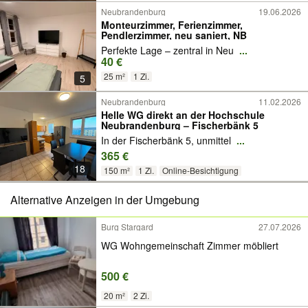
Neubrandenburg
19.06.2026
Monteurzimmer, Ferienzimmer,
Pendlerzimmer, neu saniert, NB
Perfekte Lage – zentral in Neu
...
40 €
25 m²
1 Zi.
5
Neubrandenburg
11.02.2026
Helle WG direkt an der Hochschule
Neubrandenburg – Fischerbänk 5
In der Fischerbänk 5, unmittel
...
365 €
18
150 m²
1 Zi.
Online-Besichtigung
Alternative Anzeigen in der Umgebung
Burg Stargard
27.07.2026
WG Wohngemeinschaft Zimmer möbliert
500 €
20 m²
2 Zi.