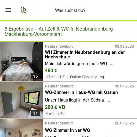
Start
8 Ergebnisse –
Auf Zeit & WG in Neubrandenburg -
Mecklenburg-Vorpommern
Merkliste
Neubrandenburg
03.08.2026
WH Zimmer in Neubrandenburg an der
Hochschule
Nachrichten
Moin, ich würde gerne mein WG
...
480 €
Anzeige aufgeben
15
17 m²
1 Zi.
Online-Besichtigung
Neubrandenburg
30.07.2026
WG-Zimmer in Haus-WG mit Garten
Unser Haus liegt in der Südsta
...
280 € VB
11
9 m²
1 Zi.
Neubrandenburg
26.07.2026
WG Zimmer in 3er WG