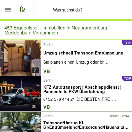
Start
453 Ergebnisse –
Immobilien in Neubrandenburg -
Mecklenburg-Vorpommern
Merkliste
Berlin
Umzug schnell Transport Entrümpelung
Nachrichten
Sie planen einen Umzug oder br
...
Anzeige aufgeben
2
VB
Berlin
KFZ Autotransport | Abschleppdienst |
Pannenhilfe PKW Überführung
0152 576 444 21 DIE BESTEN PRE
...
20
VB
Berlin
Heute, 12:04
Transport/Umzug Kl-
Gr/Entrümpelung/Entsorgung/Haushaltau
flösung