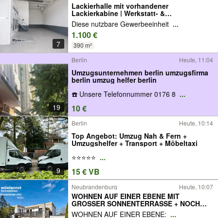
Lackierhalle mit vorhandener
Lackierkabine | Werkstatt- &
Gewerbefläche | ca. 390 m² |
Diese nutzbare Gewerbeeinheit
...
Neubrandenburg
1.100 €
7
390 m²
Berlin
Heute, 11:04
Umzugsunternehmen berlin umzugsfirma
berlin umzug helfer berlin
☎️ Unsere Telefonnummer 0176 8
...
19
10 €
Berlin
Heute, 10:14
Top Angebot: Umzug Nah & Fern +
Umzugshelfer + Transport + Möbeltaxi
⭐️⭐️⭐️⭐️⭐️
...
9
15 € VB
Neubrandenburg
Heute, 10:07
WOHNEN AUF EINER EBENE MIT
GROSSER SONNENTERRASSE + NOCH
VIEL PLATZ IM UNTERGESCHOSS
WOHNEN AUF EINER EBENE:
...