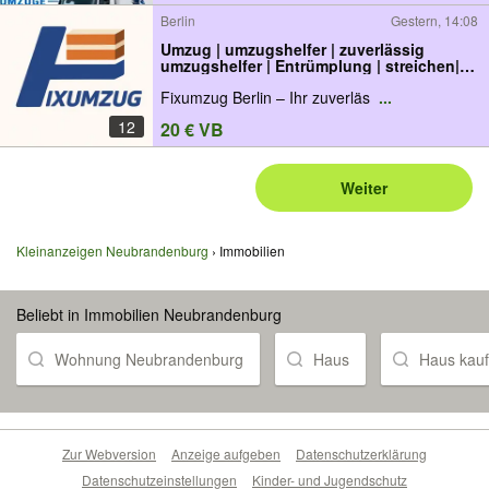
Berlin
Gestern, 14:08
Umzug | umzugshelfer | zuverlässig
umzugshelfer | Entrümplung | streichen|
Umzugsfirma
Fixumzug Berlin – Ihr zuverläs
...
12
20 € VB
Weiter
Kleinanzeigen Neubrandenburg
Immobilien
Beliebt in Immobilien Neubrandenburg
Wohnung Neubrandenburg
Haus
Haus kau
Zur Webversion
Anzeige aufgeben
Datenschutzerklärung
Datenschutzeinstellungen
Kinder- und Jugendschutz