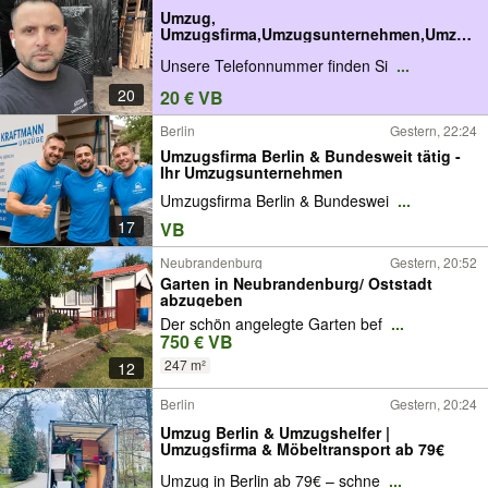
Umzug,
Umzugsfirma,Umzugsunternehmen,Umzug
shelfer
Unsere Telefonnummer finden Si
...
20
20 € VB
Berlin
Gestern, 22:24
Umzugsfirma Berlin & Bundesweit tätig -
Ihr Umzugsunternehmen
Umzugsfirma Berlin & Bundeswei
...
17
VB
Neubrandenburg
Gestern, 20:52
Garten in Neubrandenburg/ Oststadt
abzugeben
Der schön angelegte Garten bef
...
750 € VB
247 m²
12
Berlin
Gestern, 20:24
Umzug Berlin & Umzugshelfer |
Umzugsfirma & Möbeltransport ab 79€
Umzug in Berlin ab 79€ – schne
...