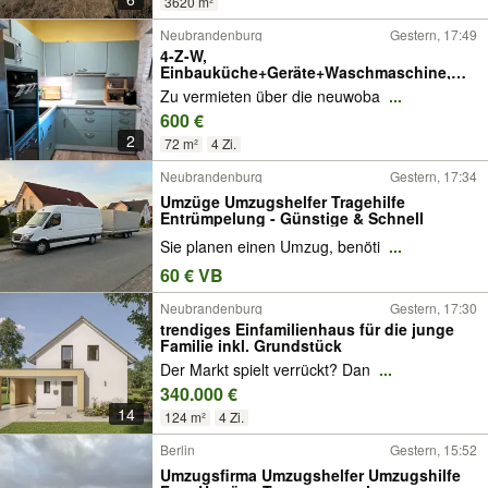
3620 m²
Neubrandenburg
Gestern, 17:49
4-Z-W,
Einbauküche+Geräte+Waschmaschine,
Balkon, 70+qm, 600€ warm
Zu vermieten über die neuwoba
...
600 €
2
72 m²
4 Zi.
Neubrandenburg
Gestern, 17:34
Umzüge Umzugshelfer Tragehilfe
Entrümpelung - Günstige & Schnell
Sie planen einen Umzug, benöti
...
60 € VB
Neubrandenburg
Gestern, 17:30
trendiges Einfamilienhaus für die junge
Familie inkl. Grundstück
Der Markt spielt verrückt? Dan
...
340.000 €
14
124 m²
4 Zi.
Berlin
Gestern, 15:52
Umzugsfirma Umzugshelfer Umzugshilfe