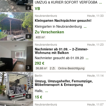
UMZUG & KURIER SOFORT VERFÜGBA
...
2
VB
Neubrandenburg
Heute, 11:33
Kleingarten Nachtpächter gesucht!
Kleingarten in Neubrandenburg
...
Zu Verschenken
8
400 m²
Neubrandenburg
Heute, 11:23
Nachmieter ab 01.09. – 2-Zimmer-
Wohnung mit Balkon
Nachmieter gesucht ab 01.09.20
...
292 €
3
36,68 m²
2 Zi.
Online-Besichtigung
Berlin
Heute, 11:14
Umzug, Umzugshelfer, Fernumzüge,
Möbeltransport & Entsorgung
Hallo,
...
6
15 €
Neubrandenburg
Heute, 11:07