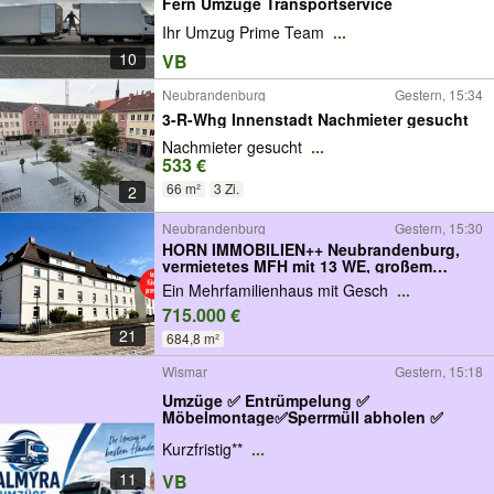
Fern Umzüge Transportservice
Ihr Umzug Prime Team
...
10
VB
Neubrandenburg
Gestern, 15:34
3-R-Whg Innenstadt Nachmieter gesucht
Nachmieter gesucht
...
533 €
66 m²
3 Zi.
2
Neubrandenburg
Gestern, 15:30
HORN IMMOBILIEN++ Neubrandenburg,
vermietetes MFH mit 13 WE, großem
Grundstück, nur 500 m zur Innenstadt
Ein Mehrfamilienhaus mit Gesch
...
715.000 €
21
684,8 m²
Wismar
Gestern, 15:18
Umzüge ✅ Entrümpelung ✅
Möbelmontage✅Sperrmüll abholen ✅
Kurzfristig**
...
11
VB