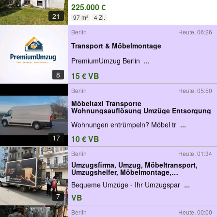
225.000 €
21
97 m²
4 Zi.
Berlin
Heute, 06:26
Transport & Möbelmontage
PremiumUmzug Berlin
...
8
15 € VB
Berlin
Heute, 05:50
Möbeltaxi Transporte
Wohnungsauflösung Umzüge Entsorgung
Wohnungen entrümpeln? Möbel tr
...
17
10 € VB
Berlin
Heute, 01:34
Umzugsfirma, Umzug, Möbeltransport,
Umzugshelfer, Möbelmontage,
Küchenmontage
Bequeme Umzüge - Ihr Umzugspar
...
7
VB
Berlin
Heute, 00:00