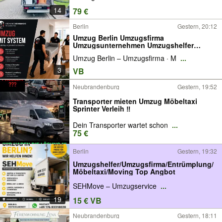
14
79 €
Berlin
Gestern, 20:12
Umzug Berlin Umzugsfirma
Umzugsunternehmen Umzugshelfer
Möbeltransport Möbelpacker Privatumzug
Umzug Berlin – Umzugsfirma · M
...
Firmenumzug Büroumzug Seniorenumzug
Studentenumzug Wohnungswechsel
3
VB
Möbelmontage Transport Umzugsservice
Neubrandenburg
Gestern, 19:52
Transporter mieten Umzug Möbeltaxi
Sprinter Verleih ‼️
Dein Transporter wartet schon
...
75 €
Berlin
Gestern, 19:32
Umzugshelfer/Umzugsfirma/Entrümplung/
Möbeltaxi/Moving Top Angbot
SEHMove – Umzugservice
...
19
15 € VB
Neubrandenburg
Gestern, 18:11