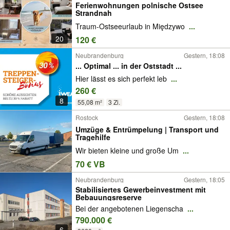
Ferienwohnungen polnische Ostsee
Strandnah
Traum-Ostseeurlaub in Międzywo
...
20
120 €
Neubrandenburg
Gestern, 18:08
... Optimal ... in der Oststadt ...
Hier lässt es sich perfekt leb
...
260 €
8
55,08 m²
3 Zi.
Rostock
Gestern, 18:08
Umzüge & Entrümpelung | Transport und
Tragehilfe
Wir bieten kleine und große Um
...
70 € VB
Neubrandenburg
Gestern, 18:05
Stabilisiertes Gewerbeinvestment mit
Bebauungsreserve
Bei der angebotenen Liegenscha
...
790.000 €
6