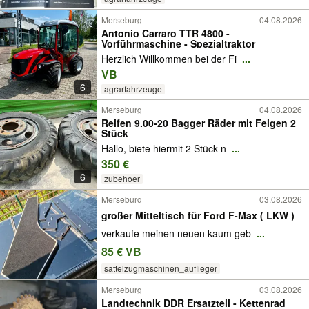
Merseburg
04.08.2026
Antonio Carraro TTR 4800 -
Vorführmaschine - Spezialtraktor
Herzlich Willkommen bei der Fi
...
VB
6
agrarfahrzeuge
Merseburg
04.08.2026
Reifen 9.00-20 Bagger Räder mit Felgen 2
Stück
Hallo, biete hiermit 2 Stück n
...
350 €
6
zubehoer
Merseburg
03.08.2026
großer Mitteltisch für Ford F-Max ( LKW )
verkaufe meinen neuen kaum geb
...
85 € VB
sattelzugmaschinen_auflieger
Merseburg
03.08.2026
Landtechnik DDR Ersatzteil - Kettenrad