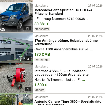
Merseburg
27.07.2026
Mercedes-Benz Sprinter 316 CDI 4x4
Pritsche Standard
- Fahrzeug-Nummer: 8712-00038
...
30.881 €
15
transporter
Merseburg
26.07.2026
17m Anhängerbühne, Hubarbeitsbühne
Vermietung
Omme 1700 Anhangerbühne zur Ve
...
170 € VB
4
anhaenger
Merseburg
25.07.2026
Intermac ASS39F3 - Laubbläser /
Laubsauger - 120cm Arbeitsbreite
Herzlich Willkommen bei der Fi
...
1.500 €
5
andere
Merseburg
25.07.2026
Antonio Carraro Tigre 3800 - Spezialtraktor
- Preis auf Anfrage