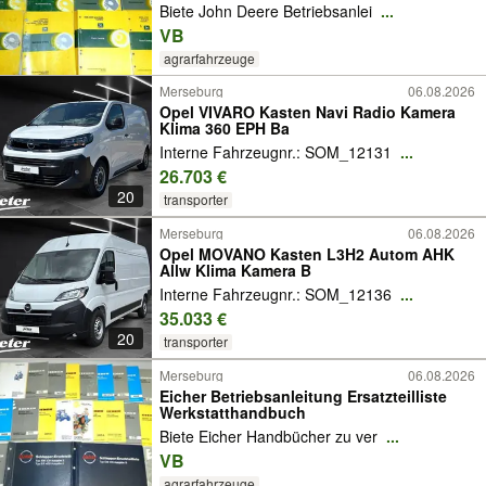
Biete John Deere Betriebsanlei
...
VB
agrarfahrzeuge
Merseburg
06.08.2026
Opel VIVARO Kasten Navi Radio Kamera
Klima 360 EPH Ba
Interne Fahrzeugnr.: SOM_12131
...
26.703 €
20
transporter
Merseburg
06.08.2026
Opel MOVANO Kasten L3H2 Autom AHK
Allw Klima Kamera B
Interne Fahrzeugnr.: SOM_12136
...
35.033 €
20
transporter
Merseburg
06.08.2026
Eicher Betriebsanleitung Ersatzteilliste
Werkstatthandbuch
Biete Eicher Handbücher zu ver
...
VB
agrarfahrzeuge