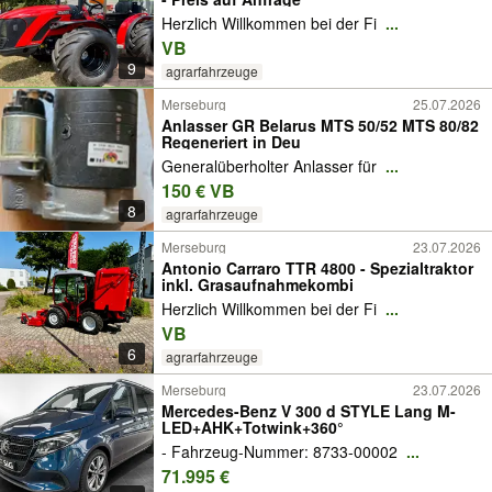
Herzlich Willkommen bei der Fi
...
VB
9
agrarfahrzeuge
Merseburg
25.07.2026
Anlasser GR Belarus MTS 50/52 MTS 80/82
Regeneriert in Deu
Generalüberholter Anlasser für
...
150 € VB
8
agrarfahrzeuge
Merseburg
23.07.2026
Antonio Carraro TTR 4800 - Spezialtraktor
inkl. Grasaufnahmekombi
Herzlich Willkommen bei der Fi
...
VB
6
agrarfahrzeuge
Merseburg
23.07.2026
Mercedes-Benz V 300 d STYLE Lang M-
LED+AHK+Totwink+360°
- Fahrzeug-Nummer: 8733-00002
...
71.995 €