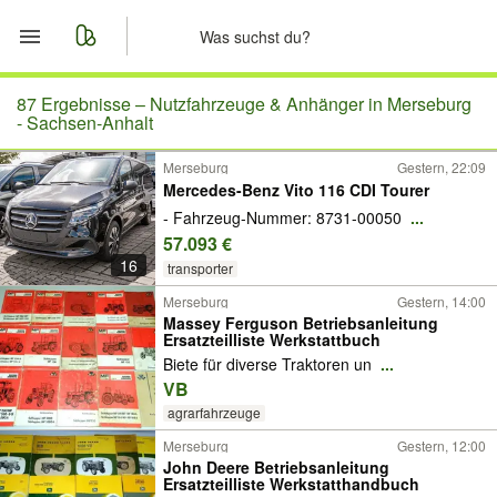
Start
87 Ergebnisse –
Nutzfahrzeuge & Anhänger in Merseburg
- Sachsen-Anhalt
Merkliste
Merseburg
Gestern, 22:09
Mercedes-Benz Vito 116 CDI Tourer
Nachrichten
- Fahrzeug-Nummer: 8731-00050
...
57.093 €
Anzeige aufgeben
16
transporter
Merseburg
Gestern, 14:00
Massey Ferguson Betriebsanleitung
Ersatzteilliste Werkstattbuch
Biete für diverse Traktoren un
...
VB
agrarfahrzeuge
Merseburg
Gestern, 12:00
John Deere Betriebsanleitung
Ersatzteilliste Werkstatthandbuch