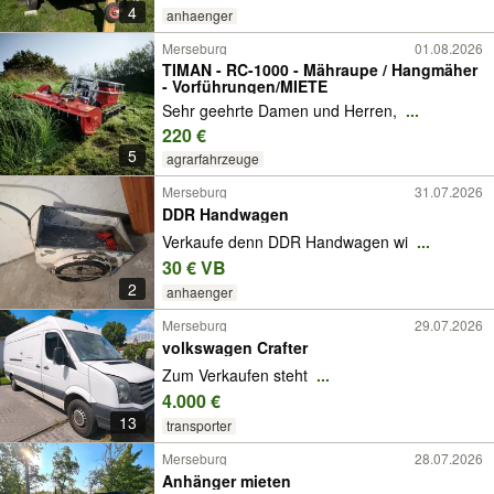
4
anhaenger
Merseburg
01.08.2026
TIMAN - RC-1000 - Mähraupe / Hangmäher
- Vorführungen/MIETE
Sehr geehrte Damen und Herren,
...
220 €
5
agrarfahrzeuge
Merseburg
31.07.2026
DDR Handwagen
Verkaufe denn DDR Handwagen wi
...
30 € VB
2
anhaenger
Merseburg
29.07.2026
volkswagen Crafter
Zum Verkaufen steht
...
4.000 €
13
transporter
Merseburg
28.07.2026
Anhänger mieten