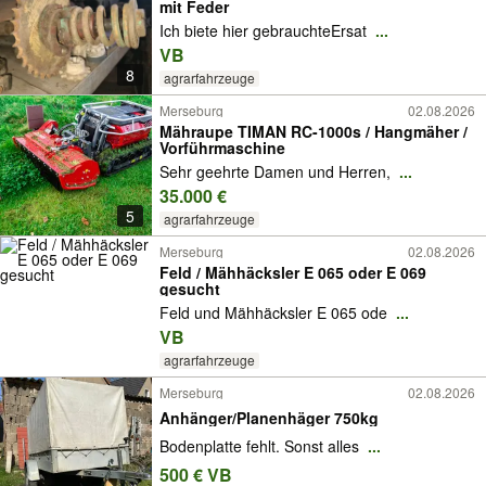
mit Feder
Ich biete hier gebrauchteErsat
...
VB
8
agrarfahrzeuge
Merseburg
02.08.2026
Mähraupe TIMAN RC-1000s / Hangmäher /
Vorführmaschine
Sehr geehrte Damen und Herren,
...
35.000 €
5
agrarfahrzeuge
Merseburg
02.08.2026
Feld / Mähhäcksler E 065 oder E 069
gesucht
Feld und Mähhäcksler E 065 ode
...
VB
agrarfahrzeuge
Merseburg
02.08.2026
Anhänger/Planenhäger 750kg
Bodenplatte fehlt. Sonst alles
...
500 € VB