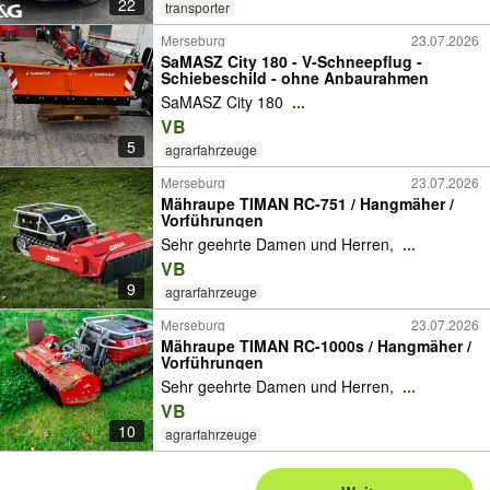
22
transporter
Merseburg
23.07.2026
SaMASZ City 180 - V-Schneepflug -
Schiebeschild - ohne Anbaurahmen
SaMASZ City 180
...
VB
5
agrarfahrzeuge
Merseburg
23.07.2026
Mähraupe TIMAN RC-751 / Hangmäher /
Vorführungen
Sehr geehrte Damen und Herren,
...
VB
9
agrarfahrzeuge
Merseburg
23.07.2026
Mähraupe TIMAN RC-1000s / Hangmäher /
Vorführungen
Sehr geehrte Damen und Herren,
...
VB
10
agrarfahrzeuge