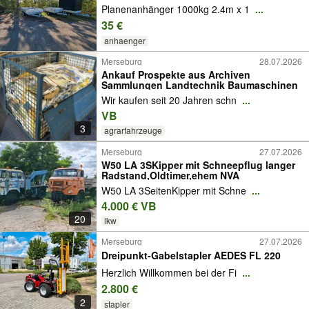
Planenanhänger 1000kg 2.4m x 1
...
35 €
anhaenger
Merseburg
28.07.2026
Ankauf Prospekte aus Archiven
Sammlungen Landtechnik Baumaschinen
Wir kaufen seit 20 Jahren schn
...
VB
3
agrarfahrzeuge
Merseburg
27.07.2026
W50 LA 3SKipper mit Schneepflug langer
Radstand,Oldtimer,ehem NVA
W50 LA 3SeitenKipper mit Schne
...
4.000 € VB
20
lkw
Merseburg
27.07.2026
Dreipunkt-Gabelstapler AEDES FL 220
Herzlich Willkommen bei der Fi
...
2.800 €
2
stapler