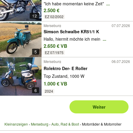
*Ich habe momentan keine Zeit*
...
2.500 €
12
EZ 02/2002
Merseburg
07.07.2026
Simson Schwalbe KR51/1 K
Hallo, hiermit möchte ich mein
...
2.650 € VB
5
EZ 07/1975
Merseburg
06.07.2026
Rolektro Der- E Roller
Top Zustand, 1000 W
1.000 € VB
6
2024
Weiter
Kleinanzeigen
Merseburg
Auto, Rad & Boot
Motorräder & Motorroller