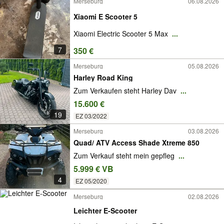
Merseburg
06.08.2026
Xiaomi E Scooter 5
Xiaomi Electric Scooter 5 Max
...
7
350 €
Merseburg
05.08.2026
Harley Road King
Zum Verkaufen steht Harley Dav
...
15.600 €
19
EZ 03/2022
Merseburg
03.08.2026
Quad/ ATV Access Shade Xtreme 850
Zum Verkauf steht mein gepfleg
...
5.999 € VB
4
EZ 05/2020
Merseburg
02.08.2026
Leichter E-Scooter