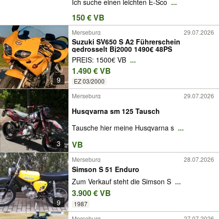
Ich suche einen leichten E-Sco
...
150 € VB
Merseburg
29.07.2026
Suzuki SV650 S A2 Führerschein
gedrosselt Bj2000 1490€ 48PS
PREIS: 1500€ VB
...
1.490 € VB
9
EZ 03/2000
Merseburg
29.07.2026
Husqvarna sm 125 Tausch
Tausche hier meine Husqvarna s
...
3
VB
Merseburg
28.07.2026
Simson S 51 Enduro
Zum Verkauf steht die Simson S
...
3.900 € VB
9
1987
Merseburg
27.07.2026