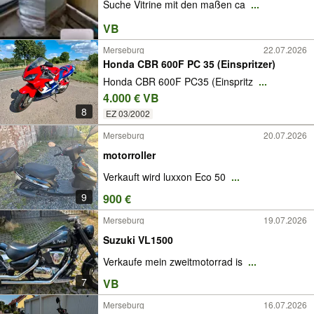
Suche Vitrine mit den maßen ca
...
VB
Merseburg
22.07.2026
Honda CBR 600F PC 35 (Einspritzer)
Honda CBR 600F PC35 (Einspritz
...
4.000 € VB
8
EZ 03/2002
Merseburg
20.07.2026
motorroller
Verkauft wird luxxon Eco 50
...
9
900 €
Merseburg
19.07.2026
Suzuki VL1500
Verkaufe mein zweitmotorrad is
...
7
VB
Merseburg
16.07.2026