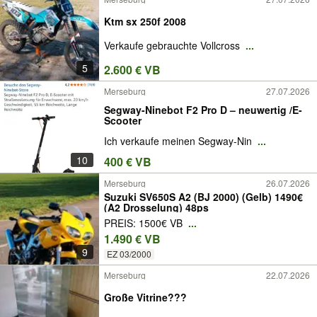
Ktm sx 250f 2008
Verkaufe gebrauchte Vollcross
...
5
2.600 € VB
Merseburg
27.07.2026
Segway-Ninebot F2 Pro D – neuwertig /E-
Scooter
Ich verkaufe meinen Segway-Nin
...
10
400 € VB
Merseburg
26.07.2026
Suzuki SV650S A2 (BJ 2000) (Gelb) 1490€
(A2 Drosselung) 48ps
PREIS: 1500€ VB
...
1.490 € VB
9
EZ 03/2000
Merseburg
22.07.2026
Große Vitrine???