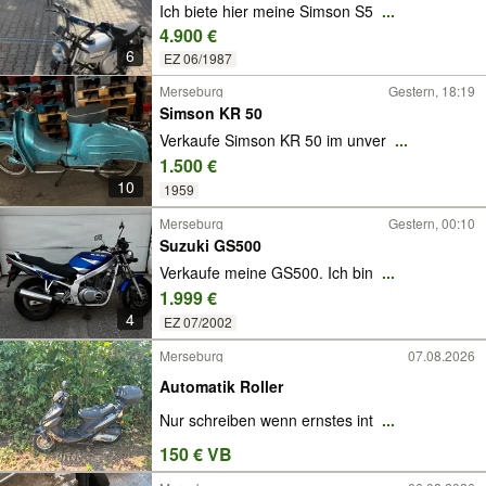
Ich biete hier meine Simson S5
...
4.900 €
6
EZ 06/1987
Merseburg
Gestern, 18:19
Simson KR 50
Verkaufe Simson KR 50 im unver
...
1.500 €
10
1959
Merseburg
Gestern, 00:10
Suzuki GS500
Verkaufe meine GS500. Ich bin
...
1.999 €
4
EZ 07/2002
Merseburg
07.08.2026
Automatik Roller
Nur schreiben wenn ernstes int
...
150 € VB