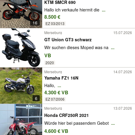
KTM SMCR 690
Hallo ich verkaufe hiermit die
...
8.500 €
16
EZ 03/2013
Merseburg
15.07.2026
GT Union GT3 schwarz
Wir suchen dieses Moped was na
...
VB
2020
Merseburg
14.07.2026
Yamaha FZ1 16N
Hallo,
...
4.300 € VB
6
EZ 07/2006
Merseburg
13.07.2026
Honda CRF250R 2021
Würde hier bei passendem Gebot
...
4.600 € VB