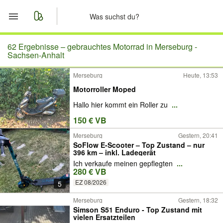
Start
62 Ergebnisse –
gebrauchtes Motorrad in Merseburg -
Sachsen-Anhalt
Merkliste
Merseburg
Heute, 13:53
Motorroller Moped
Nachrichten
Hallo hier kommt ein Roller zu
...
Anzeige aufgeben
150 € VB
Merseburg
Gestern, 20:41
SoFlow E-Scooter – Top Zustand – nur
396 km – inkl. Ladegerät
Ich verkaufe meinen gepflegten
...
280 € VB
EZ 08/2026
5
Merseburg
Gestern, 18:32
Simson S51 Enduro - Top Zustand mit
vielen Ersatzteilen