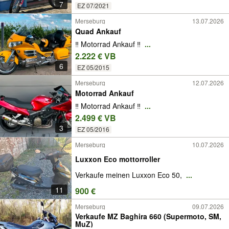
7
EZ 07/2021
Merseburg
13.07.2026
Quad Ankauf
‼️ Motorrad Ankauf ‼️
...
2.222 € VB
6
EZ 05/2015
Merseburg
12.07.2026
Motorrad Ankauf
‼️ Motorrad Ankauf ‼️
...
2.499 € VB
3
EZ 05/2016
Merseburg
10.07.2026
Luxxon Eco mottorroller
Verkaufe meinen Luxxon Eco 50,
...
11
900 €
Merseburg
09.07.2026
Verkaufe MZ Baghira 660 (Supermoto, SM,
MuZ)