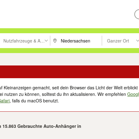
Nutzfahrzeuge & Anhänger
Ganzer Ort
ken um zu suchen, oder Vorschläge mit den Pfeiltasten nach oben/unt
PLZ oder Ort eingeben. Eingabetaste drücke
Suche im Umkreis 
f Kleinanzeigen gemacht, seit dein Browser das Licht der Welt erblickt 
i nutzen zu können, solltest du ihn aktualisieren. Wir empfehlen
Goog
Safari
, falls du macOS benutzt.
on 15.863 Gebrauchte Auto-Anhänger in