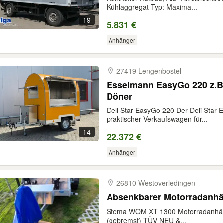
Kühlaggregat Typ: Maxima...
19
5.831 €
Anhänger
27419 Lengenbostel
Esselmann EasyGo 220 z.B.
Döner
Deli Star EasyGo 220 Der Deli Star 
praktischer Verkaufswagen für...
14
22.372 €
Anhänger
26810 Westoverledingen
Absenkbarer Motorradanh
Stema WOM XT 1300 Motorradanhän
(gebremst) TÜV NEU &...