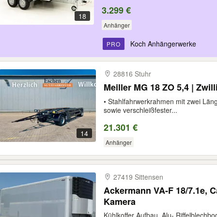
3.299 €
18
Anhänger
Koch Anhängerwerke
PRO
28816 Stuhr
Meiller MG 18 ZO 5,4 | Zwi
• Stahlfahrwerkrahmen mit zwei Läng
sowie verschleißfester...
21.301 €
14
Anhänger
27419 Sittensen
Ackermann VA-F 18/7.1e, C
Kamera
Kühlkoffer Aufbau, Alu- Riffelblechbod