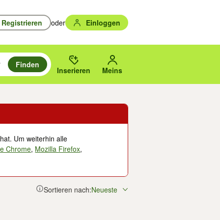
Registrieren
oder
Einloggen
Finden
en durchsuchen und mit Eingabetaste auswählen.
n um zu suchen, oder Vorschläge mit den Pfeiltasten nach oben/unten
des gewählten Orts oder PLZ.
Inserieren
Meins
hat. Um weiterhin alle
le Chrome
,
Mozilla Firefox
,
Sortieren nach:
Neueste