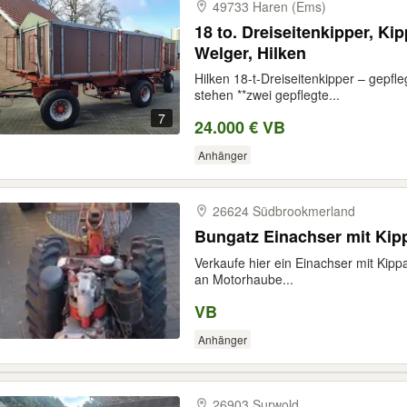
49733 Haren (Ems)
18 to. Dreiseitenkipper, Ki
Welger, Hilken
Hilken 18-t-Dreiseitenkipper – gepfl
stehen **zwei gepflegte...
7
24.000 € VB
Anhänger
26624 Südbrookmerland
Bungatz Einachser mit Ki
Verkaufe hier ein Einachser mit Kipp
an Motorhaube...
VB
Anhänger
26903 Surwold