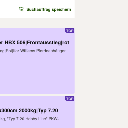
Suchauftrag speichern
er HBX 506|Frontausstieg|rot
g|Rot|Ifor Williams Pferdeanhänger
300cm 2000kg|Typ 7.20
kg, "Typ 7.20 Hobby Line" PKW-