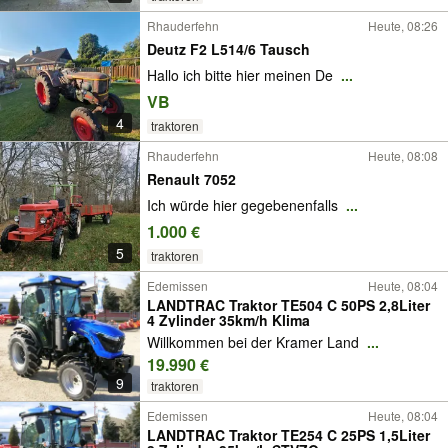
Rhauderfehn
Heute, 08:26
Deutz F2 L514/6 Tausch
Hallo ich bitte hier meinen De
...
VB
4
traktoren
Rhauderfehn
Heute, 08:08
Renault 7052
Ich würde hier gegebenenfalls
...
1.000 €
5
traktoren
Edemissen
Heute, 08:04
LANDTRAC Traktor TE504 C 50PS 2,8Liter
4 Zylinder 35km/h Klima
Willkommen bei der Kramer Land
...
19.990 €
9
traktoren
Edemissen
Heute, 08:04
LANDTRAC Traktor TE254 C 25PS 1,5Liter