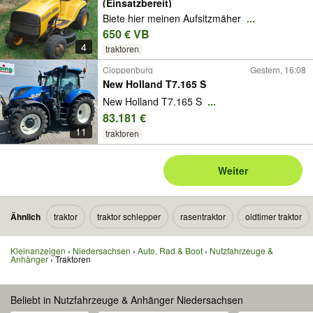
(Einsatzbereit)
Biete hier meinen Aufsitzmäher
...
650 € VB
4
traktoren
Cloppenburg
Gestern, 16:08
New Holland T7.165 S
New Holland T7.165 S
...
83.181 €
11
traktoren
Weiter
Ähnlich
traktor
traktor schlepper
rasentraktor
oldtimer traktor
Kleinanzeigen
Niedersachsen
Auto, Rad & Boot
Nutzfahrzeuge &
Anhänger
Traktoren
Beliebt in Nutzfahrzeuge & Anhänger Niedersachsen