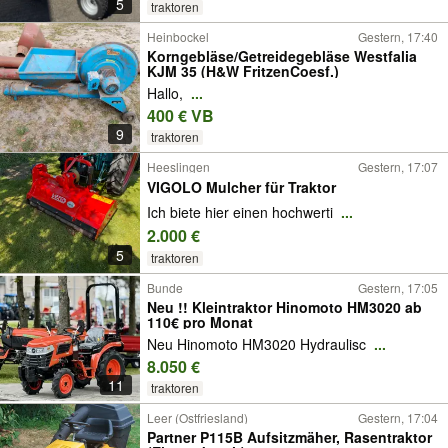
5
traktoren
Heinbockel
Gestern, 17:40
Korngebläse/Getreidegebläse Westfalia
KJM 35 (H&W FritzenCoesf.)
Hallo,
...
400 € VB
9
traktoren
Heeslingen
Gestern, 17:07
VIGOLO Mulcher für Traktor
Ich biete hier einen hochwerti
...
2.000 €
5
traktoren
Bunde
Gestern, 17:05
Neu !! Kleintraktor Hinomoto HM3020 ab
110€ pro Monat
Neu Hinomoto HM3020 Hydraulisc
...
8.050 €
11
traktoren
Leer (Ostfriesland)
Gestern, 17:04
Partner P115B Aufsitzmäher, Rasentraktor