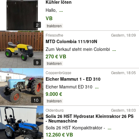
Kühler löten
Hallo,
...
VB
2
traktoren
Friesoythe
Gestern, 18:09
MTD Colombia 111/910N
Zum Verkauf steht mein Colombi
...
270 € VB
9
traktoren
Coppenbrügge
Gestern, 18:05
Eicher Mammut 1 - ED 310
Eicher Mammut ED 310
...
9.000 €
10
traktoren
Oldenburg
Gestern, 18:03
Solis 26 HST Hydrostat Kleintraktor 26 PS
- Neumaschine
Solis 26 HST Kompakttraktor -
...
12.260 € VB