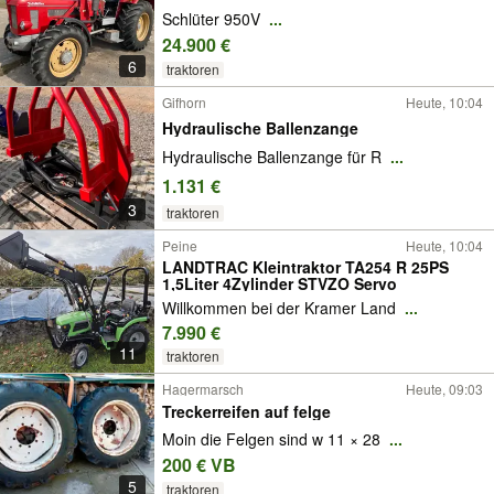
Schlüter 950V
...
24.900 €
6
traktoren
Gifhorn
Heute, 10:04
Hydraulische Ballenzange
Hydraulische Ballenzange für R
...
1.131 €
3
traktoren
Peine
Heute, 10:04
LANDTRAC Kleintraktor TA254 R 25PS
1,5Liter 4Zylinder STVZO Servo
Willkommen bei der Kramer Land
...
7.990 €
11
traktoren
Hagermarsch
Heute, 09:03
Treckerreifen auf felge
Moin die Felgen sind w 11 × 28
...
200 € VB
5
traktoren