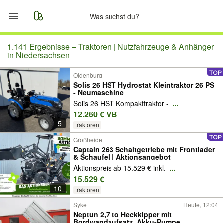
Start
1.141 Ergebnisse –
Traktoren | Nutzfahrzeuge & Anhänger
in Niedersachsen
Merkliste
Oldenburg
Solis 26 HST Hydrostat Kleintraktor 26 PS
- Neumaschine
Nachrichten
Solis 26 HST Kompakttraktor -
...
12.260 € VB
Anzeige aufgeben
5
traktoren
Großheide
Captain 263 Schaltgetriebe mit Frontlader
& Schaufel | Aktionsangebot
Aktionspreis ab 15.529 € inkl.
...
15.529 €
10
traktoren
Syke
Heute, 12:04
Neptun 2,7 to Heckkipper mit
Bordwandaufsatz, Akku-Pumpe