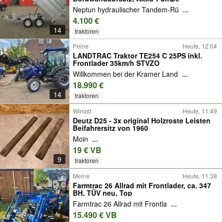
Neptun hydraulischer Tandem-Rü
...
4.100 €
14
traktoren
Peine
Heute, 12:04
LANDTRAC Traktor TE254 C 25PS inkl.
Frontlader 35km/h STVZO
Willkommen bei der Kramer Land
...
18.990 €
14
traktoren
Wingst
Heute, 11:49
Deutz D25 - 3x original Holzroste Leisten
Beifahrersitz von 1960
Moin
...
19 € VB
9
traktoren
Meine
Heute, 11:38
Farmtrac 26 Allrad mit Frontlader, ca. 347
BH, TÜV neu, Top
Farmtrac 26 Allrad mit Frontla
...
15.490 € VB