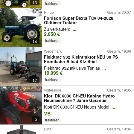
13
traktoren
Ringe
Gestern, 20:07
Fordson Super Dexta Tüv 04-2028
Oldtimer Traktor
Zu verkaufen:
...
2.650 €
traktoren
14
Wedemark
Gestern, 19:06
Fieldtrac 932 Kleintraktor NEU 30 PS
Frontlader Allrad Kfz Brief
Fieldtrac 932 inklusive Tenias
...
19.999 €
traktoren
17
Vollersode
Gestern, 19:05
Kioti DK 6030 CH-EU Kabine Hydro
Neumaschine 7 Jahre Garantie
Kioti DK 6030CH-EU Neues Model
...
VB
5
traktoren
Elbe
Gestern, 19:04