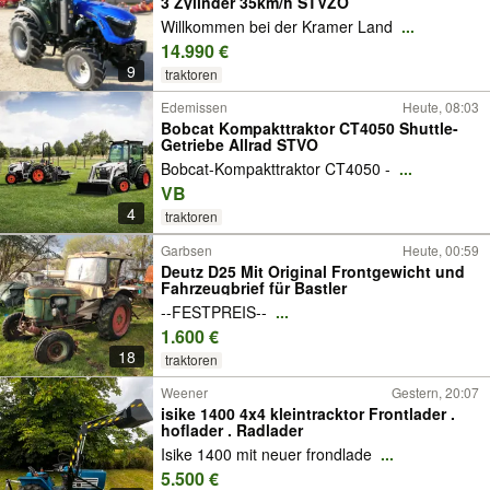
3 Zylinder 35km/h STVZO
Willkommen bei der Kramer Land
...
14.990 €
9
traktoren
Edemissen
Heute, 08:03
Bobcat Kompakttraktor CT4050 Shuttle-
Getriebe Allrad STVO
Bobcat-Kompakttraktor CT4050 -
...
VB
4
traktoren
Garbsen
Heute, 00:59
Deutz D25 Mit Original Frontgewicht und
Fahrzeugbrief für Bastler
--FESTPREIS--
...
1.600 €
18
traktoren
Weener
Gestern, 20:07
isike 1400 4x4 kleintracktor Frontlader .
hoflader . Radlader
Isike 1400 mit neuer frondlade
...
5.500 €