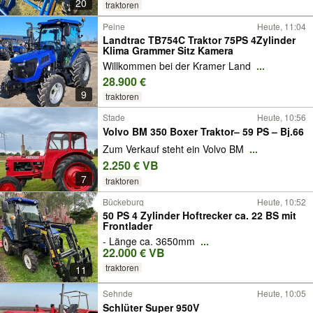
20
traktoren
Peine
Heute, 11:04
Landtrac TB754C Traktor 75PS 4Zylinder
Klima Grammer Sitz Kamera
Willkommen bei der Kramer Land
...
28.900 €
9
traktoren
Stade
Heute, 10:56
Volvo BM 350 Boxer Traktor– 59 PS – Bj.66
Zum Verkauf steht ein Volvo BM
...
2.250 € VB
7
traktoren
Bückeburg
Heute, 10:52
50 PS 4 Zylinder Hoftrecker ca. 22 BS mit
Frontlader
- Länge ca. 3650mm
...
22.000 € VB
traktoren
11
Sehnde
Heute, 10:05
Schlüter Super 950V