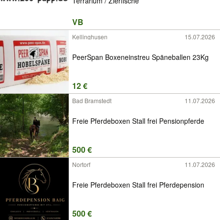
Terrarium / Zierfische
VB
Kellinghusen
15.07.2026
PeerSpan Boxeneinstreu Späneballen 23Kg
12 €
Bad Bramstedt
11.07.2026
Freie Pferdeboxen Stall frei Pensionpferde
500 €
Nortorf
11.07.2026
Freie Pferdeboxen Stall frei Pferdepension
500 €