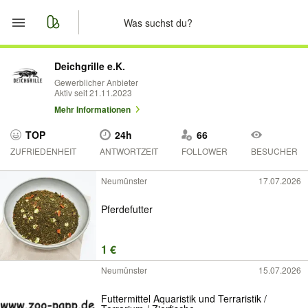
Start
Deichgrille e.K.
Gewerblicher Anbieter
Aktiv seit 21.11.2023
Merkliste
Mehr Informationen
Nachrichten
TOP
24h
66
ZUFRIEDENHEIT
ANTWORTZEIT
FOLLOWER
BESUCHER
Anzeige aufgeben
Neumünster
17.07.2026
Pferdefutter
1 €
Neumünster
15.07.2026
Futtermittel Aquaristik und Terraristik /