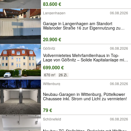
83.600 €
Langenhagen
06.08.2026
Garage in Langenhagen am Standort
Walsroder Straße 16 zur Eigennutzung zu
erwerben.
20.900 €
Gößnitz
06.08.2026
Vollvermietetes Mehrfamilienhaus in Top-
Lage von Gößnitz – Solide Kapitalanlage mit
Seltenheitswert!
699.000 €
670 m²
26 Zi.
Wittenburg
06.08.2026
Neubau-Garagen in Wittenburg, Püttelkower
Chaussee inkl. Strom und Licht zu vermieten!
79 €
Schönefeld
06.08.2026
Neubau TG-Stellplätze, Parkplatz mit Wallbox