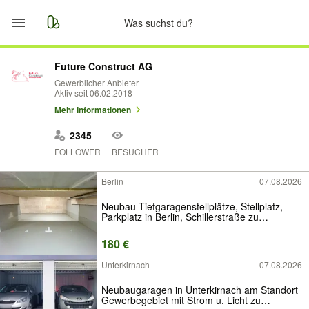
Start
Future Construct AG
Gewerblicher Anbieter
Aktiv seit 06.02.2018
Merkliste
Mehr Informationen
Nachrichten
2345
FOLLOWER
BESUCHER
Anzeige aufgeben
Berlin
07.08.2026
Neubau Tiefgaragenstellplätze, Stellplatz,
Parkplatz in Berlin, Schillerstraße zu
vermieten
180 €
Unterkirnach
07.08.2026
Neubaugaragen in Unterkirnach am Standort
Gewerbegebiet mit Strom u. Licht zu